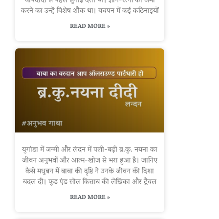
बापदादा से पहले सुनाई देती थी। ज्ञान-रत्नों को जमा
करने का उन्हें विशेष शौक था। बचपन में कई कठिनाइयों
READ MORE »
युगांडा में जन्मी और लंदन में पली-बढ़ी ब्र.कु. नयना का
जीवन अनुभवों और आत्म-खोज से भरा हुआ है। जानिए
कैसे मधुबन में बाबा की दृष्टि ने उनके जीवन की दिशा
बदल दी। फूड एंड सोल किताब की लेखिका और ट्रैवल
READ MORE »