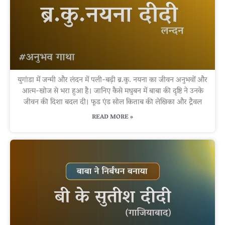
युगांडा में जन्मी और लंदन में पली-बढ़ी ब्र.कु. नयना का जीवन अनुभवों और
आत्म-खोज से भरा हुआ है। जानिए कैसे मधुबन में बाबा की दृष्टि ने उनके
जीवन की दिशा बदल दी। फूड एंड सोल किताब की लेखिका और ट्रैवल
READ MORE »