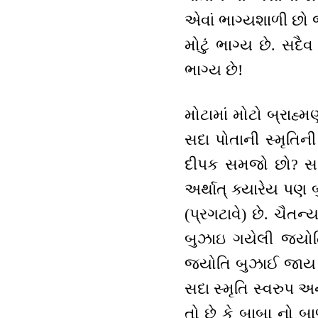
એવાં ભાગ્યશાળી છો 
મોટું ભાગ્ય છે. સદ
ભાગ્ય છે!
મોટામાં મોટો બ્રાહ્
સદા પોતાની સ્મૃતિની
દીપક સમજો છો? સદા
અર્થાત્ ક્યારેય પણ
(પ્રગટાવે) છે. ચૈતન
બુઝાઇ ગયેલી જ્યોતિ
જ્યોતિ બુઝાઈ જાય છે
સદા સ્મૃતિ સ્વરુપ અન
તો છે કે બાબા નો બા