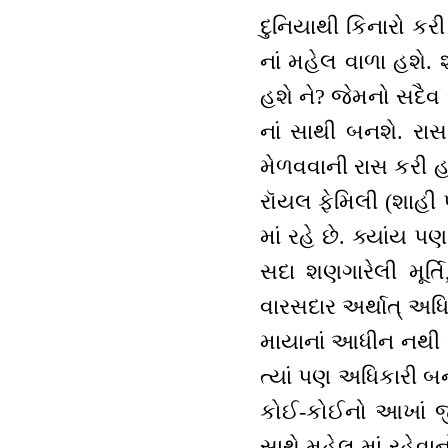
દુનિયાથી કિનારો કરી
નાં મહેલ વાળા હશે.
હશે ને? જેમનો સદૈવ
નાં સાથી બનશે. રા
મેળવવાની રાસ કરી હશ
રૉયલ ફેમિલી (શાહી પ
માં રહે છે. ક્યાંય
સદા શણગારેલી મૂર્
વારસદાર અર્થાત્ અધિ
માયાનાં આધીન નથી થ
ત્યાં પણ અધિકારી બનશ
કોઈ-કોઈનો આખાં જીવ
સાથે મહેલ માં રહેવ