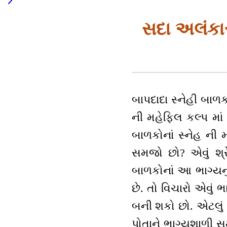
સદા અલંકારી
બાપદાદા સ્નેહી બાળક
ની મહેફિલ કલ્પ મા
બાળકોનાં સ્નેહ ની
સમજો છો? એવું શ્ર
બાળકોનાં આ ભાગ્યનુ
છે. તો વિચારો એવું 
બની શકો છો. એટલું 
પોતાને ભાગ્યશાળી સમ