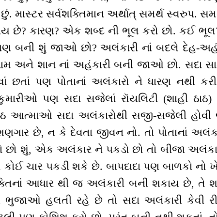
છું. માસ્ટર સર્વશક્તિમાન અર્થાત્ સમર્થ સ્વરુપ. સમર
ય છે? કારણ? એક શબ્દ ની ભૂલ કરો છો. કઈ ભૂલ? 
પણ બની શું જાઓ છો? અલંકારી નાં બદલે દેહ-અ
, નામ અને શાન નાં અહંકારી બની જાઓ છો. સદા સામે
વાં છતાં પણ પોતાનાં અલંકારો ને ધારણ નથી કર
કુમારીઓ પણ સદા સજેલાં રૉયલિટી (શાહી ઠાઠ)
્રેષ્ઠ આત્માઓ સદા અલંકારોથી સજી-સજેલી હો
ણગાર છે, ન કે દેવતા જીવન નો. તો પોતાનાં અલંક
રો છો શું, એક અલંકાર ને પકડો છો તો બીજા અલંકાર
ો કોઈ ચાર પકડી શકે છે. બાપદાદા પણ બાળકો નો ખેલ
 શક્તિનાં આધાર થી જ અલંકારી બની શકાય છે, તે
રે ભુજાઓ હલતી રહે છે તો સદા અલંકારી કેવી 