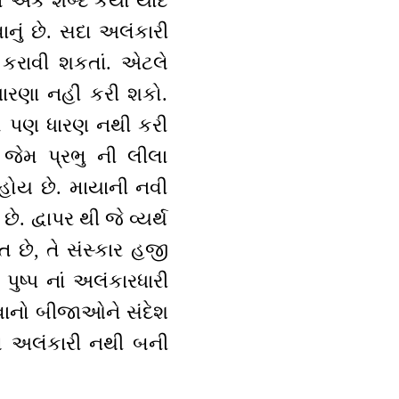
તો એક શબ્દ કયો યાદ
નું છે. સદા અલંકારી
ી કરાવી શકતાં. એટલે
ારણા નહીં કરી શકો.
તો પણ ધારણ નથી કરી
જેમ પ્રભુ ની લીલા
હોય છે. માયાની નવી
ે. દ્વાપર થી જે વ્યર્થ
છે, તે સંસ્કાર હજી
ષ્પ નાં અલંકારધારી
ાનો બીજાઓને સંદેશ
લે અલંકારી નથી બની