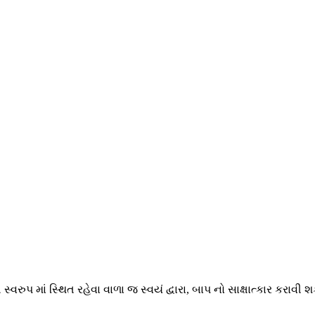
્વરુપ માં સ્થિત રહેવા વાળા જ સ્વયં દ્વારા, બાપ નો સાક્ષાત્કાર કરાવી શક