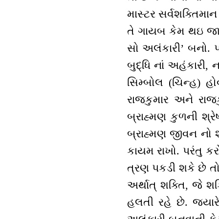
માસ્ટર સર્વશક્તિમાન 
તે ગાયબ કેમ થઇ જા
સો અલંકારી’ બનો. 
બુદ્ધિ નાં અહંકારી
સિમ્બોલ (ચિન્હ) હો
રાજકુમાર અને રાજ
બ્રાહ્મણ કુળની શ
બ્રાહ્મણ જીવન નો શ
કાયમ રાખો. પરંતુ ક
ત્રણ પકડી શકે છે ત
અર્થાત્ શક્તિ, જે
હલતી રહે છે. જ્યા