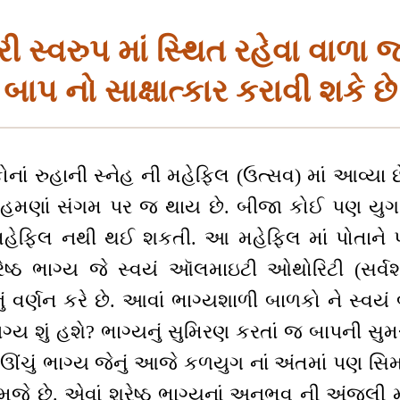
 સ્વરુપ માં સ્થિત રહેવા વાળા જ સ
બાપ નો સાક્ષાત્કાર કરાવી શકે છે
ોનાં રુહાની સ્નેહ ની મહેફિલ (ઉત્સવ) માં આવ્યા 
ં હમણાં સંગમ પર જ થાય છે. બીજા કોઈ પણ યુગ 
 મહેફિલ નથી થઈ શકતી. આ મહેફિલ માં પોતાને
ેષ્ઠ ભાગ્ય જે સ્વયં ઑલમાઇટી ઓથોરિટી (સર્વશક
ં વર્ણન કરે છે. આવાં ભાગ્યશાળી બાળકો ને સ્વયં
ભાગ્ય શું હશે? ભાગ્યનું સુમિરણ કરતાં જ બાપની સુ
ઊંચું ભાગ્ય જેનું આજે કળયુગ નાં અંતમાં પણ સ
જે છે. એવાં શ્રેષ્ઠ ભાગ્યનાં અનુભવ ની અંજલી મ