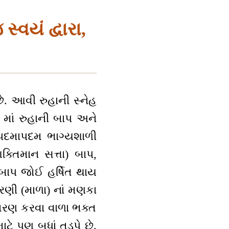
્વયં દ્વારા,
છે. આવી રુહાની સ્નેહ
માં રુહાની બાપ અને
 પદમાપદમ ભાગ્યશાળી
્તિમાન સત્તા) બાપ,
 બાપ જોઈ હર્ષિત થાય
મરણી (માળા) નાં મણકા
િમરણ કરવા વાળા ભક્ત
ાટે પણ બધાં તડપે છે.