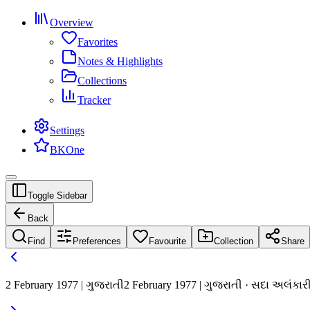
Overview
Favorites
Notes & Highlights
Collections
Tracker
Settings
BKOne
Toggle Sidebar
Back
Find
Preferences
Favourite
Collection
Share
2 February 1977 | ગુજરાતી
2 February 1977 | ગુજરાતી · સદા અલંકારી સ