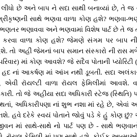
 લીધો છે અને બાપ ને સદા સાથી બનાવ્યાં છે, તે જ ય
 શ્રીકૃષ્ણની સાથે ભણવા વાળા કોણ હશે? ભણવા-
 ભણતર ભણાવવા અને ભણવામાં વિશેષ પાર્ટ છે તે જ 
સ કરવા વાળા કોણ હશે? જેમણે સંગમ પર બાપ ની
ે. તો અહીં જેમનાં બાપ સમાન સંસ્કારો ની રાસ મળે છ
રિવાર) માં કોણ આવશે? જે સદૈવ પોતાની પ્યોરિટી (
 પણ હદ નાં આકર્ષણ માં આંખ નથી ડૂબતી. સદા અલંકા
તિ, એવી રૉયલ્ટી વાળા રૉયલ ફેમિલીમાં આવશે.
કારી. તો જે અહીંયા સદા અધિકારી સ્ટેજ (સ્થિતિ) પ
તાં, અધિકારીપણા નાં શુભ નશા માં રહે છે, એવાં અ
ે. હવે દરેકે સ્વયં પોતાને જોવું પડે કે હું કોણ છું
ન માં સાથે-સાથે નો પાર્ટ પણ છે - સાથે ભણવાન
ાનો, રૉયલ ફેમિલી માં પણ સાથે હશે. કોઈક આત્મા