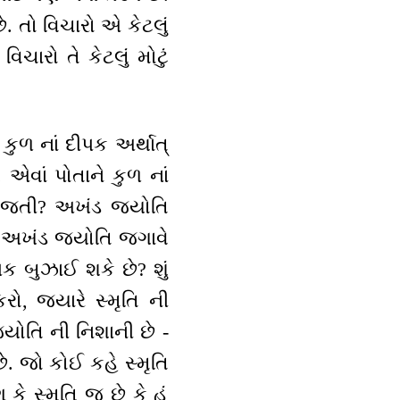
 તો વિચારો એ કેટલું
ારો તે કેટલું મોટું
કુળ નાં દીપક અર્થાત્
 એવાં પોતાને કુળ નાં
ી જતી? અખંડ જ્યોતિ
ણ અખંડ જ્યોતિ જગાવે
પક બુઝાઈ શકે છે? શું
ો, જ્યારે સ્મૃતિ ની
્યોતિ ની નિશાની છે -
છે. જો કોઈ કહે સ્મૃતિ
ે સ્મૃતિ જ છે કે હું