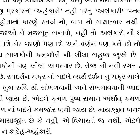
ટલી પણ કોશિશ કરો છો, પરંતુ બની નથી શકતાં. 
 પ્રકારનાં ‘અહંકારી’ નહીં પરંતુ ‘અલંકારી’ બનવા
 હોવાનાં કારણે સ્વયં નો, બાપ નો સાક્ષાત્કાર નથ
ભુજાઓ ને મજબૂત બનાવો, નહીં તો અલંકારો ની ધ
ો છો ને? જાણો પણ છો અને વર્ણન પણ કરો છો 
ાદા બાળકોની કમજોરી ની લીલા બહુજ જુએ છે, 
ળકોની પણ લીલા અપરંપાર છે. રોજ ની નવી રંગત 
. સ્વદર્શન ચક્ર નાં બદલે વ્યર્થ દર્શન નું ચક્ર ચાલે છ
ખુબ રુચિ થી સાંભળવાની અને સંભળાવવાની આદત 
 જાય છે. એટલે કમળ પુષ્પ સમાન અર્થાત્ કમળ પુ
મળ નાં બદલે કમજોર બની જાય છે. માયાજીત બનવ
યં માયાજીત છે કે નહીં, એ વિચારતાં જ નથી. એટ
ન કે દેહ-અહંકારી.