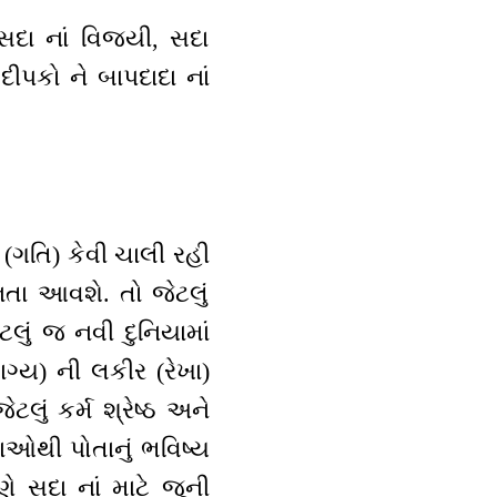
 સદા નાં વિજયી, સદા
ીપકો ને બાપદાદા નાં
(ગતિ) કેવી ચાલી રહી
નતા આવશે. તો જેટલું
ટલું જ નવી દુનિયામાં
ાગ્ય) ની લકીર (રેખા)
લું કર્મ શ્રેષ્ઠ અને
ખાઓથી પોતાનું ભવિષ્ય
 સદા નાં માટે જૂની