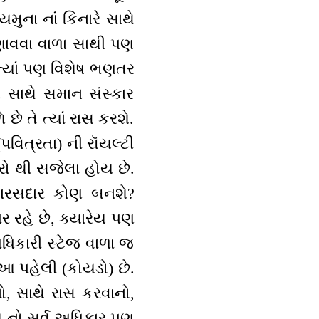
મુના નાં કિનારે સાથે
ભણાવવા વાળા સાથી પણ
ત્યાં પણ વિશેષ ભણતર
 સાથે સમાન સંસ્કાર
ે તે ત્યાં રાસ કરશે.
પવિત્રતા) ની રૉયલ્ટી
રો થી સજેલા હોય છે.
 વારસદાર કોણ બનશે?
ર રહે છે, ક્યારેય પણ
ધિકારી સ્ટેજ વાળા જ
? આ પહેલી (કોયડો) છે.
ો, સાથે રાસ કરવાનો,
ઓ નો સર્વ અધિકાર પણ