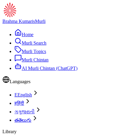
Brahma Kumaris
Murli
Home
Murli Search
Murli Topics
Murli Chintan
AI Murli Chintan (ChatGPT)
Languages
E
English
ह
हिंदी
ગ
ગુજરાતી
త
తెలుగు
Library