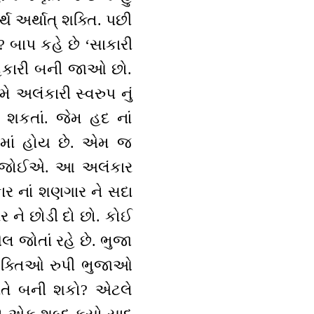
્થ અર્થાત્ શક્તિ. પછી
બાપ કહે છે ‘સાકારી
હંકારી બની જાઓ છો.
 અલંકારી સ્વરુપ નું
ી શકતાં. જેમ હદ નાં
 માં હોય છે. એમ જ
વી જોઈએ. આ અલંકાર
ાર નાં શણગાર ને સદા
 ને છોડી દો છો. કોઈ
 જોતાં રહે છે. ભુજા
 શક્તિઓ રુપી ભુજાઓ
રીતે બની શકો? એટલે