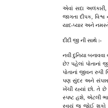
એવાં સદા અલંકારી, 
જાગતા દીપક, વિશ્વ 
યાદ-પ્યાર અને નમસ્ત
દીદી જી ની સાથે :-
નવી દુનિયા બનાવવા 
છે? પહેલાં પોતાનાં
પોતાનાં જીવન રુપી બ
પણ સુંદર અને સંપન્ન
ખેંચી રહ્યાં છો. તે
સ્પષ્ટ હશે, એટલી ભા
સ્વયં જ જોઈ શકો છ