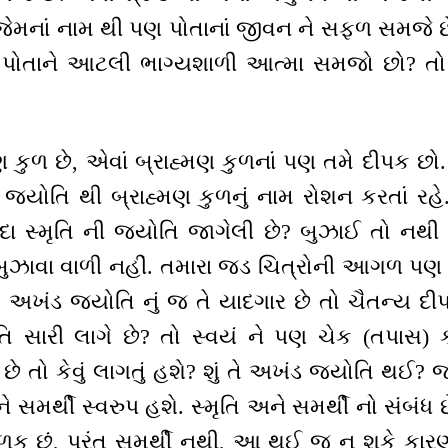
જેમનાં નામ થી પણ પોતાનાં જીવન ને સફળ સમજે છે.
ૈવ પોતાને આટલી ભાગ્યશાળી આત્મા સમજો છો? તો વિચ
મણ કુળ છે, એવાં બ્રાહ્મણ કુળનાં પણ તમે દીપક છો. 
 જ્યોતિ થી બ્રાહ્મણ કુળનું નામ રોશન કરતાં રહે.
 સ્મૃતિ ની જ્યોતિ જાગેલી છે? બુઝાઈ તો નથ
 બુઝાવા વાળી નહીં. તમારા જડ ચિત્રોની આગળ પ
્ય અખંડ જ્યોતિ નું જ તે યાદગાર છે તો ચૈતન્ય દી
 સારી લાગે છે? તો સ્વયં ને પણ ચેક (તપાસ) કર
 તો કેવું લાગતું હશે? શું તે અખંડ જ્યોતિ થઈ? જ
ે સમર્થી સ્વરુપ હશે. સ્મૃતિ અને સમર્થી નો સંબંધ 
ળક છું, પરંતુ સમર્થી નથી, આ થઈ જ ન શકે કારણ ક