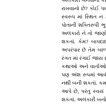
અલંકારી બનવાની કે
રાખવાનો છે? કોઈ પણ
સ્વરુપ માં સ્થિત ન
પોતાની શક્તિરુપી 
અલંકારો ને તો જાણ
શકતાં. કેમ? બાપદ
અપરંપાર છે તેમ બા
રંગત માં રંગાઈ જાય છે
કથાઓ અને વાર્તાઓ 
પણ અંશ રુપમાં આવી
નથી બની શકતાં. ક
આપે છે, પરંતુ સ્વ
શકતાં. અલંકારી બનો 