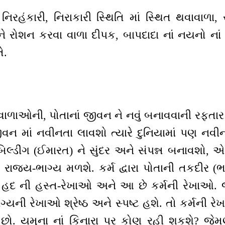
નિરહંકારી, નિરાકારી સ્થિતિ માં સ્થિત થવાવાળા,
ને રોશન કરવા વાળા દીપક, બાપદાદા નાં નયનો નાં દ
ે.
વાળાઓની, પોતાનાં જીવન ને નવું બનાવવાની રફતાર 
 જીવન માં નવીનતા લાવશો ત્યારે દુનિયામાં પણ નવી
િલ્ડીંગ (ઈમારત) ને સુંદર અને સંપન્ન બનાવશો, એ
 રાજ્ય-ભાગ્ય મળશે. કર્મ દ્વારા પોતાની તકદીર (ભ
 છે હદ ની હસ્ત-રેખાઓ અને આ છે કર્મની રેખાઓ. જેટ
ગ્યની રેખાઓ શ્રેષ્ઠ અને સ્પષ્ટ હશે. તો કર્મની રે
ો. યમુના નાં કિનારા પર કોણ રહી શકશે? જેમણે