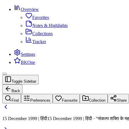
Overview
Favorites
Notes & Highlights
Collections
Tracker
Settings
BKOne
Toggle Sidebar
Back
Find
Preferences
Favourite
Collection
Share
15 December 1999 | हिंदी
15 December 1999 | हिंदी · “संकल्प शक्ति के मह