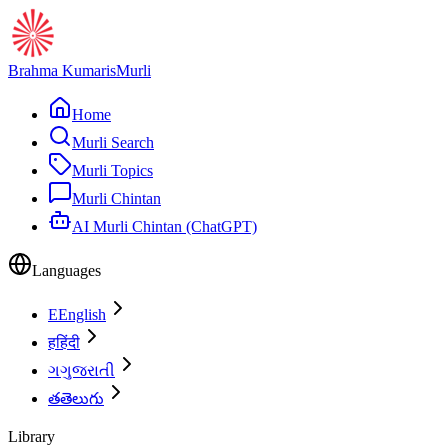
Brahma Kumaris
Murli
Home
Murli Search
Murli Topics
Murli Chintan
AI Murli Chintan (ChatGPT)
Languages
E
English
ह
हिंदी
ગ
ગુજરાતી
త
తెలుగు
Library