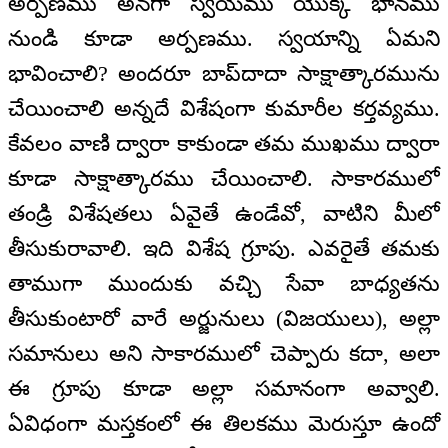
అర్పణము అనగా స్వయము యొక్క భానము
నుండి కూడా అర్పణము. స్వయాన్ని ఏమని
భావించాలి? అందరూ బాప్‌దాదా సాక్షాత్కారమును
చేయించాలి అన్నదే విశేషంగా కుమారీల కర్తవ్యము.
కేవలం వాణి ద్వారా కాకుండా తమ ముఖము ద్వారా
కూడా సాక్షాత్కారము చేయించాలి. సాకారములో
తండ్రి విశేషతలు ఏవైతే ఉండేవో, వాటిని మీలో
తీసుకురావాలి. ఇది విశేష గ్రూపు. ఎవరైతే తమకు
తాముగా ముందుకు వచ్చి సేవా బాధ్యతను
తీసుకుంటారో వారే అర్జునులు (విజయులు), అల్లా
సమానులు అని సాకారములో చెప్పారు కదా, అలా
ఈ గ్రూపు కూడా అల్లా సమానంగా అవ్వాలి.
ఏవిధంగా మస్తకంలో ఈ తిలకము మెరుస్తూ ఉందో