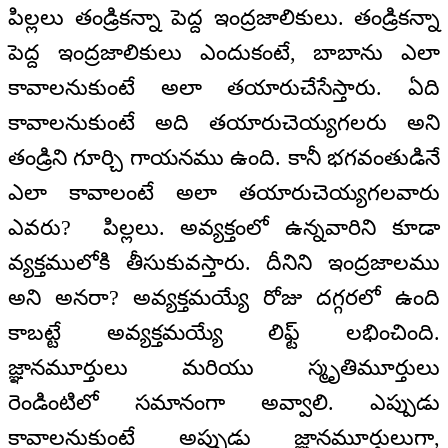
పిల్లలు తండ్రికన్నా పెద్ద ఇంద్రజాలికులు. తండ్రికన్నా
పెద్ద ఇంద్రజాలికులు ఎందుకంటే, బాబాను ఎలా
కావాలనుకుంటే అలా తయారుచేసేస్తారు. ఏది
కావాలనుకుంటే అది తయారుచెయ్యగలరు అని
తండ్రిని గూర్చి గాయనము ఉంది. కానీ భగవంతుడినే
ఎలా కావాలంటే అలా తయారుచెయ్యగలవారు
ఎవరు? పిల్లలు. అవ్యక్తంలో ఉన్నవారిని కూడా
వ్యక్తములోకి తీసుకువస్తారు. దీనిని ఇంద్రజాలము
అని అనరా? అవ్యక్తమయ్యే రోజు దగ్గరలో ఉంది
కాబట్టే అవ్యక్తమయ్యే లిఫ్ట్ లభించింది.
జ్ఞానమూర్తులు మరియు స్మృతిమూర్తులు
రెండింటిలో సమానంగా అవ్వాలి. ఎప్పుడు
కావాలనుకుంటే అప్పుడు జ్ఞానమూర్తులుగా,