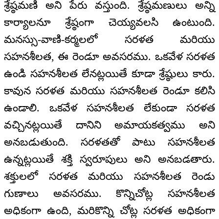
శ్రేష్ఠమణి అని పేరు వస్తుంది. శ్రేష్ఠమణులు అన్ని
కార్యాలనూ శ్రేష్ఠంగా చెయ్యవలసి ఉంటుంది.
మనస్సు-వాణి-కర్మలలో సరళత మరియు
సహనశీలత, ఈ రెండూ అవసరము. ఒకవేళ సరళత
ఉండి సహనశీలత లేనట్లయితే కూడా శ్రేష్ఠులు కారు.
కావున సరళత మరియు సహనశీలత రెండూ కలిసి
ఉండాలి. ఒకవేళ సహనశీలత లేకుండా సరళత
వచ్చినట్లయితే దానిని అమాయకత్వము అని
అనబడుతుంది. సరళతతో పాటు సహనశీలత
ఉన్నట్లయితే శక్తి స్వరూపులు అని అనబడతారు.
శక్తులలో సరళత మరియు సహనశీలత రెండు
గుణాలు అవసరము. కొన్నిచోట్ల సహనశీలత
అధికంగా ఉంది, మరికొన్ని చోట్ల సరళత అధికంగా