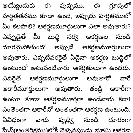
అయ్యేందుకు ఈ పుష్పము. ఈ గ్రూపులో
హర్షితతనము కూడా ఉంది, ఇప్పుడు హర్షితములో
ఏం కలపాలి? ఆకర్షణమూర్తులుగా ఎలా అవుతారు?
ఎప్పుడైతే మీ బుద్ధి సర్వ ఆకర్షణల నుండి
దూరమైపోతుందో అప్పుడే ఆకర్షణమూర్తులుగా
అవుతారు. ఎప్పటివరకైతే ఏదైనా ఆకర్షణ బుద్ధిలో
ఉంటుందో అటువంటివారు ఆకర్షితులుగా ఉండరు.
ఎవరైతే ఆకర్షణమూర్తులుగా అవుతారో వారే
ఆకారీమూర్తులుగా అవుతారు. తండ్రి ఆకారీగా
ఉంటూ కూడా ఆకర్షణమూర్తిగా ఉండేవారు కదా!
ఎంతెంతగా ఆకారీనో అంతంతగా ఆకర్షణ ఉంటుంది.
ఏవిధంగా వారు పృథ్వి నుండి దూరంగా
స్పేస్(అంతరిక్షము)లోకి వెళ్ళినప్పుడు భూమి ఆకర్షణ