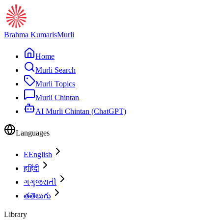
Brahma Kumaris
Murli
Home
Murli Search
Murli Topics
Murli Chintan
AI Murli Chintan (ChatGPT)
Languages
E
English
ह
हिंदी
ગ
ગુજરાતી
త
తెలుగు
Library