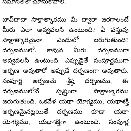
సమానతతో చూసుకోవాలి.
బాప్‌దాదా సాక్షాత్కారము మీ ద్వారా జరగాలంటే
మీరు ఎలా అవ్వవలసి ఉంటుంది? ఏ వస్తువు
సాక్షాత్కారమైనా ఎందులో జరుగుతుంది?
దర్పణములో. కావున మీరు దర్పణముగా
అవ్వవలసి ఉంటుంది. ఎప్పుడైతే సంపూర్ణముగా
అర్పణ అవుతారో అప్పుడే దర్పణంగా అవుతారు.
సంపూర్ణ అర్పణమే శ్రేష్ఠ దర్పణము, ఈ
దర్పణములోనే స్పష్టంగా సాక్షాత్కారము
జరుగుతుంది. ఒకవేళ యథా యోగ్యము, యథాశక్తి
అర్పణమైనట్లయితే దర్పణము కూడా యథా
యోగ్యము, యథాశక్తిగా ఉంటుంది. సంపూర్ణ