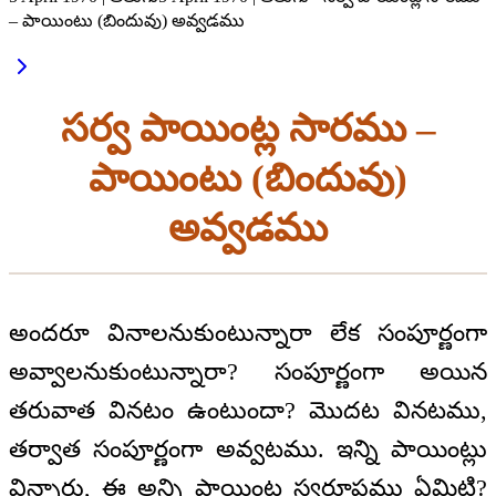
– పాయింటు (బిందువు) అవ్వడము
సర్వ పాయింట్ల సారము –
పాయింటు (బిందువు)
అవ్వడము
అందరూ వినాలనుకుంటున్నారా లేక సంపూర్ణంగా
అవ్వాలనుకుంటున్నారా? సంపూర్ణంగా అయిన
తరువాత వినటం ఉంటుందా? మొదట వినటము,
తర్వాత సంపూర్ణంగా అవ్వటము. ఇన్ని పాయింట్లు
విన్నారు, ఈ అన్ని పాయింట్ల స్వరూపము ఏమిటి?