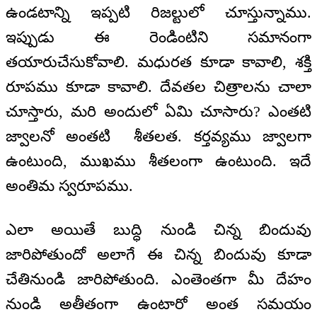
ఉండటాన్ని ఇప్పటి రిజల్టులో చూస్తున్నాము.
ఇప్పుడు ఈ రెండింటిని సమానంగా
తయారుచేసుకోవాలి. మధురత కూడా కావాలి, శక్తి
రూపము కూడా కావాలి. దేవతల చిత్రాలను చాలా
చూస్తారు, మరి అందులో ఏమి చూసారు? ఎంతటి
జ్వాలనో అంతటి శీతలత. కర్తవ్యము జ్వాలగా
ఉంటుంది, ముఖము శీతలంగా ఉంటుంది. ఇదే
అంతిమ స్వరూపము.
ఎలా అయితే బుద్ధి నుండి చిన్న బిందువు
జారిపోతుందో అలాగే ఈ చిన్న బిందువు కూడా
చేతినుండి జారిపోతుంది. ఎంతెంతగా మీ దేహం
నుండి అతీతంగా ఉంటారో అంత సమయం