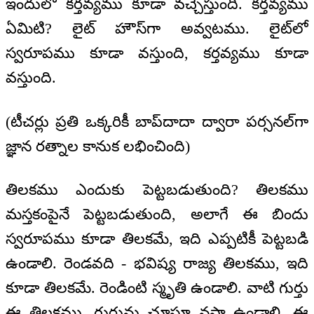
ఇందులో కర్తవ్యము కూడా వచ్చేస్తుంది. కర్తవ్యము
ఏమిటి? లైట్ హౌస్‌గా అవ్వటము. లైట్‌లో
స్వరూపము కూడా వస్తుంది, కర్తవ్యము కూడా
వస్తుంది.
(టీచర్లు ప్రతి ఒక్కరికీ బాప్‌దాదా ద్వారా పర్సనల్‌గా
జ్ఞాన రత్నాల కానుక లభించింది)
తిలకము ఎందుకు పెట్టబడుతుంది? తిలకము
మస్తకంపైనే పెట్టబడుతుంది, అలాగే ఈ బిందు
స్వరూపము కూడా తిలకమే, ఇది ఎప్పటికీ పెట్టబడి
ఉండాలి. రెండవది - భవిష్య రాజ్య తిలకము, ఇది
కూడా తిలకమే. రెండింటి స్మృతి ఉండాలి. వాటి గుర్తు
ఈ తిలకము. గుర్తును చూస్తూ నషా ఉండాలి. ఈ