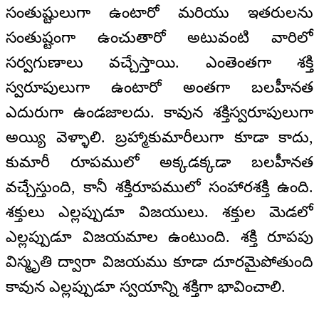
సంతుష్టులుగా ఉంటారో మరియు ఇతరులను
సంతుష్టంగా ఉంచుతారో అటువంటి వారిలో
సర్వగుణాలు వచ్చేస్తాయి. ఎంతెంతగా శక్తి
స్వరూపులుగా ఉంటారో అంతగా బలహీనత
ఎదురుగా ఉండజాలదు. కావున శక్తిస్వరూపులుగా
అయ్యి వెళ్ళాలి. బ్రహ్మాకుమారీలుగా కూడా కాదు,
కుమారీ రూపములో అక్కడక్కడా బలహీనత
వచ్చేస్తుంది, కానీ శక్తిరూపములో సంహారశక్తి ఉంది.
శక్తులు ఎల్లప్పుడూ విజయులు. శక్తుల మెడలో
ఎల్లప్పుడూ విజయమాల ఉంటుంది. శక్తి రూపపు
విస్మృతి ద్వారా విజయము కూడా దూరమైపోతుంది
కావున ఎల్లప్పుడూ స్వయాన్ని శక్తిగా భావించాలి.