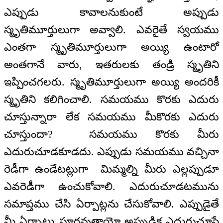
ఎప్పుడు కావాలనుకుంటే అప్పుడు
స్మృతిమూర్తులుగా అవ్వాలి. ఎవరైతే స్వయము
ఎంతగా స్మృతిమూర్తులుగా అయ్యి ఉంటారో
అంతగానే వారు, ఇతరులకు తండ్రి స్మృతిని
ఇప్పించగలరు. స్మృతిమూర్తులుగా అయ్యి అందరికీ
స్మృతిని కలిగించాలి. సమయము కొరకు ఎదురు
చూస్తున్నారా లేక సమయము మీకొరకు ఎదురు
చూస్తుందా? సమయము కొరకు మీరు
ఎదురుచూడకూడదు. ఎప్పుడు సమయము వచ్చినా
రెడీగా ఉండేటట్లుగా మిమ్మల్ని మీరు ఎల్లప్పుడూ
ఎవరెడీగా ఉంచుకోవాలి. ఎదురుచూడటమును
సమాప్తము చేసి ఏర్పాట్లను చేసుకోవాలి. ఎప్పుడైతే
మీ ఏర్పాట్లు పూర్తవుతాయో అప్పుడిక ఎదురుచూసే