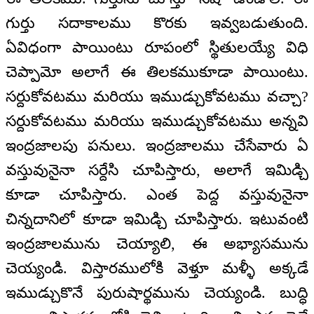
గుర్తు సదాకాలము కొరకు ఇవ్వబడుతుంది.
ఏవిధంగా పాయింటు రూపంలో స్థితులయ్యే విధి
చెప్పామో అలాగే ఈ తిలకముకూడా పాయింటు.
సర్దుకోవటము మరియు ఇముడ్చుకోవటము వచ్చా?
సర్దుకోవటము మరియు ఇముడ్చుకోవటము అన్నవి
ఇంద్రజాలపు పనులు. ఇంద్రజాలము చేసేవారు ఏ
వస్తువునైనా సర్దేసి చూపిస్తారు, అలాగే ఇమిడ్చి
కూడా చూపిస్తారు. ఎంత పెద్ద వస్తువునైనా
చిన్నదానిలో కూడా ఇమిడ్చి చూపిస్తారు. ఇటువంటి
ఇంద్రజాలమును చెయ్యాలి, ఈ అభ్యాసమును
చెయ్యండి. విస్తారములోకి వెళ్తూ మళ్ళీ అక్కడే
ఇముడ్చుకొనే పురుషార్థమును చెయ్యండి. బుద్ధి