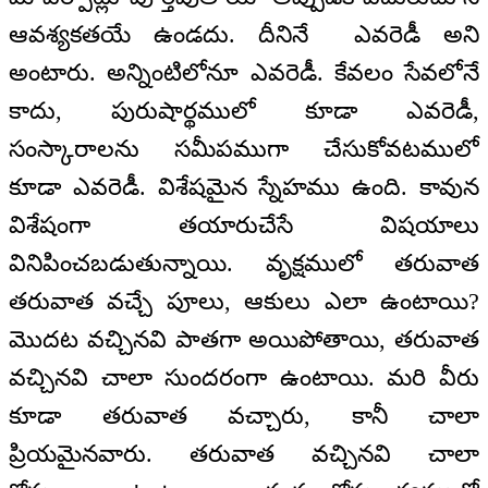
ఆవశ్యకతయే ఉండదు. దీనినే ఎవరెడీ అని
అంటారు. అన్నింటిలోనూ ఎవరెడీ. కేవలం సేవలోనే
కాదు, పురుషార్థములో కూడా ఎవరెడీ,
సంస్కారాలను సమీపముగా చేసుకోవటములో
కూడా ఎవరెడీ. విశేషమైన స్నేహము ఉంది. కావున
విశేషంగా తయారుచేసే విషయాలు
వినిపించబడుతున్నాయి. వృక్షములో తరువాత
తరువాత వచ్చే పూలు, ఆకులు ఎలా ఉంటాయి?
మొదట వచ్చినవి పాతగా అయిపోతాయి, తరువాత
వచ్చినవి చాలా సుందరంగా ఉంటాయి. మరి వీరు
కూడా తరువాత వచ్చారు, కానీ చాలా
ప్రియమైనవారు. తరువాత వచ్చినవి చాలా