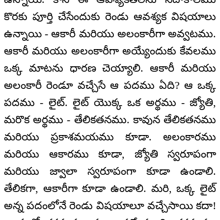
కొరకు పూర్తి చేసేందుకు రెండు ఆవశ్యక విషయాలు
ఉన్నాయి - ఆకారీ మరియు అలంకారీగా అవ్వటము.
ఆకారీ మరియు అలంకారీగా అయ్యేందుకు కేవలము
ఒక్క మాటను ధారణ చెయ్యాలి. ఆకారీ మరియు
అలంకారీ రెండూ వచ్చేసే ఆ పదము ఏది? ఆ ఒక్క
పదము - లైట్. లైట్ యొక్క ఒక అర్థము - జ్యోతి,
మరొక అర్థము - తేలికతనము. కావున తేలికతనము
మరియు ప్రకాశమయము కూడా. అలంకారము
మరియు ఆకారము కూడా, జ్యోతి స్వరూపంగా
మరియు జ్వాలా స్వరూపంగా కూడా ఉండాలి.
తేలికగా, ఆకారీగా కూడా ఉండాలి. మరి, ఒక్క లైట్
అన్న పదంలోనే రెండు విషయాలూ వచ్చేసాయి కదా!