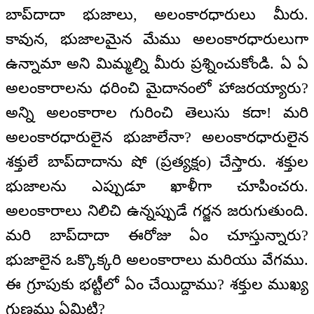
బాప్‌దాదా భుజాలు, అలంకారధారులు మీరు.
కావున, భుజాలమైన మేము అలంకారధారులుగా
ఉన్నామా అని మిమ్మల్ని మీరు ప్రశ్నించుకోండి. ఏ ఏ
అలంకారాలను ధరించి మైదానంలో హాజరయ్యారు?
అన్ని అలంకారాల గురించి తెలుసు కదా! మరి
అలంకారధారులైన భుజాలేనా? అలంకారధారులైన
శక్తులే బాప్‌దాదాను షో (ప్రత్యక్షం) చేస్తారు. శక్తుల
భుజాలను ఎప్పుడూ ఖాళీగా చూపించరు.
అలంకారాలు నిలిచి ఉన్నప్పుడే గర్జన జరుగుతుంది.
మరి బాప్‌దాదా ఈరోజు ఏం చూస్తున్నారు?
భుజాలైన ఒక్కొక్కరి అలంకారాలు మరియు వేగము.
ఈ గ్రూపుకు భట్టీలో ఏం చేయిద్దాము? శక్తుల ముఖ్య
గుణము ఏమిటి?