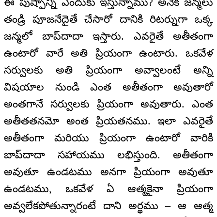
ఈ పుష్పాన్ని ఎందుకు ఇస్తున్నాము? అనేక జన్మలు
తండ్రి పూజనేదైతే చేసారో దానికి రిటర్నుగా ఒక్క
జన్మలో బాప్‌దాదా ఇస్తారు. ఎవరైతే అతీతంగా
ఉంటారో వారే అతి ప్రియంగా ఉంటారు. ఒకవేళ
సర్వులకు అతి ప్రియంగా అవ్వాలంటే అన్ని
విషయాల నుండి ఎంత అతీతంగా అవుతారో
అంతగానే సర్వులకు ప్రియంగా అవుతారు. ఎంత
అతీతతనమో అంత ప్రియతనము. ఇలా ఎవరైతే
అతీతంగా మరియు ప్రియంగా ఉంటారో వారికి
బాప్‌దాదా సహాయము లభిస్తుంది. అతీతంగా
అవుతూ ఉండటము అనగా ప్రియంగా అవుతూ
ఉండటము, ఒకవేళ ఏ ఆత్మకైనా ప్రియంగా
అవ్వలేకపోతున్నారంటే దాని అర్థము – ఆ ఆత్మ