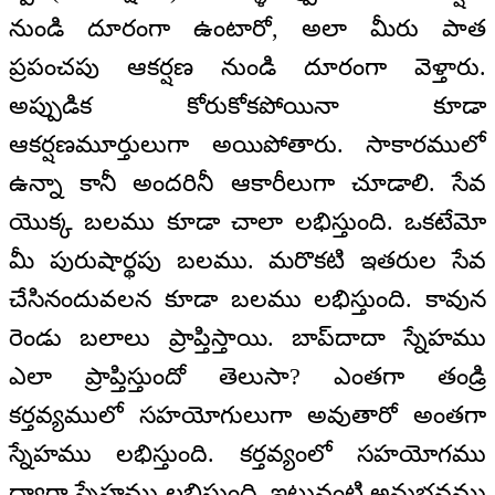
నుండి దూరంగా ఉంటారో, అలా మీరు పాత
ప్రపంచపు ఆకర్షణ నుండి దూరంగా వెళ్తారు.
అప్పుడిక కోరుకోకపోయినా కూడా
ఆకర్షణమూర్తులుగా అయిపోతారు. సాకారములో
ఉన్నా కానీ అందరినీ ఆకారీలుగా చూడాలి. సేవ
యొక్క బలము కూడా చాలా లభిస్తుంది. ఒకటేమో
మీ పురుషార్థపు బలము. మరొకటి ఇతరుల సేవ
చేసినందువలన కూడా బలము లభిస్తుంది. కావున
రెండు బలాలు ప్రాప్తిస్తాయి. బాప్‌దాదా స్నేహము
ఎలా ప్రాప్తిస్తుందో తెలుసా? ఎంతగా తండ్రి
కర్తవ్యములో సహయోగులుగా అవుతారో అంతగా
స్నేహము లభిస్తుంది. కర్తవ్యంలో సహయోగము
ద్వారా స్నేహము లభిస్తుంది. ఇటువంటి అనుభవము