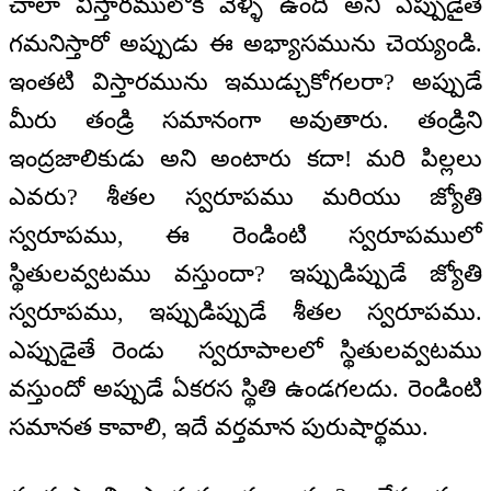
చాలా విస్తారములోకి వెళ్ళి ఉంది అని ఎప్పుడైతే
గమనిస్తారో అప్పుడు ఈ అభ్యాసమును చెయ్యండి.
ఇంతటి విస్తారమును ఇముడ్చుకోగలరా? అప్పుడే
మీరు తండ్రి సమానంగా అవుతారు. తండ్రిని
ఇంద్రజాలికుడు అని అంటారు కదా! మరి పిల్లలు
ఎవరు? శీతల స్వరూపము మరియు జ్యోతి
స్వరూపము, ఈ రెండింటి స్వరూపములో
స్థితులవ్వటము వస్తుందా? ఇప్పుడిప్పుడే జ్యోతి
స్వరూపము, ఇప్పుడిప్పుడే శీతల స్వరూపము.
ఎప్పుడైతే రెండు స్వరూపాలలో స్థితులవ్వటము
వస్తుందో అప్పుడే ఏకరస స్థితి ఉండగలదు. రెండింటి
సమానత కావాలి, ఇదే వర్తమాన పురుషార్థము.