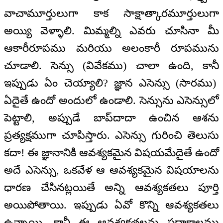
వాచామూర్తులుగా కాక సాక్షాత్కారమూర్తులుగా
అయ్యి వెళ్ళాలి. మిమ్మల్ని ఎవరు చూసినా మీ
ఆకారీరూపము మరియు అలంకారీ రూపమును
చూడాలి. సెన్సు (వివేకము) చాలా ఉంది, కానీ
ఇప్పుడు ఏం చెయ్యాలి? జ్ఞాన ఎసెన్సు (సారము)
ఏదైతే ఉందో అందులో ఉండాలి. సెన్సును ఎసెన్సులో
పెట్టాలి, అప్పుడే బాప్‌దాదా ఉంచిన ఆశను
ప్రత్యక్షముగా చూపిస్తారు. ఎసెన్సు గురించి తెలుసు
కదా! ఈ జ్ఞానానికి ఆవశ్యకమైన విషయమేదైతే ఉందో
అదే ఎసెన్సు, ఒకవేళ ఆ ఆవశ్యకమైన విషయాలను
ధారణ చేసినట్లయితే అన్ని ఆవశ్యకతలు పూర్తి
అయిపోతాయి. ఇప్పుడు ఏవో కొన్ని ఆవశ్యకతలు
ఉన్నాయి. కానీ ఈ ఆవశ్యకతలను సదాకాలము