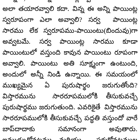
అలా తయారవ్వాలి కదా. విన్న ఈ అన్ని పాయింట్ల
స్వరూపంగా ఎలా అవ్వాలి? సర్వ పాయింట్ల
సారము లేక స్వరూపము-పాయింటు(బిందువు)గా
అవ్వటమే. సర్వ పాయింట్ల సారము కూడా
పాయింటులో వస్తుంది కావున పాయింటు రూపంగా
అవ్వాలి. పాయింటు అతి సూక్ష్మంగా ఉంటుంది,
అందులో అన్నీ నిండి ఉన్నాయి. ఈ సమయంలో
ముఖ్యమైన ఏ పురుషార్థం జరుగుతోంది?
విస్తారమును సారరూపములోకి తీసుకువచ్చే
పురుషార్థము జరుగుతుంది. ఎవరికైతే విస్తారమును
సారరూపములోకి తీసుకువచ్చే పద్ధతి వస్తుందో వారే
బాప్‌దాదాకు సమానంగా అవుతారు.
ఇముడ్చుకోవటము మరియు సర్దుకోవటముల