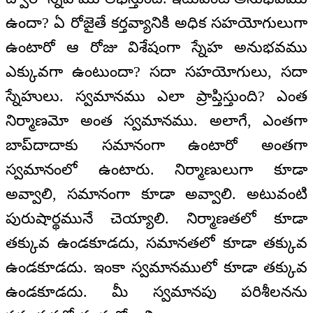
ఉందా? ఏ రోజైతే కర్తవ్యానికి అధిక సహయోగులుగా
ఉంటారో ఆ రోజు విశేషంగా స్నేహ అనుభవము
ఎక్కువగా ఉంటుందా? సదా సహయోగులు, సదా
స్నేహులు. స్వమానము ఎలా ప్రాప్తిస్తుంది? ఎంత
నిర్మాణమో అంత స్వమానము. అలాగే, ఎంతగా
బాప్‌దాదాకు సమానంగా ఉంటారో అంతగా
స్వమానంలో ఉంటారు. నిర్మాణులుగా కూడా
అవ్వాలి, సమానంగా కూడా అవ్వాలి. అటువంటి
పురుషార్థమునే చెయ్యాలి. నిర్మాణతలో కూడా
తక్కువ ఉండకూడదు, సమానతలో కూడా తక్కువ
ఉండకూడదు. ఇంకా స్వమానములో కూడా తక్కువ
ఉండకూడదు. మీ స్వమానపు పరిశీలనను