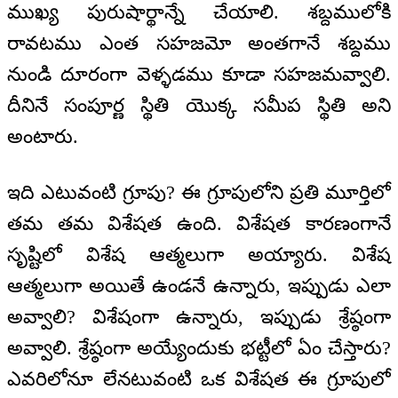
ముఖ్య పురుషార్థాన్నే చేయాలి. శబ్దములోకి
రావటము ఎంత సహజమో అంతగానే శబ్దము
నుండి దూరంగా వెళ్ళడము కూడా సహజమవ్వాలి.
దీనినే సంపూర్ణ స్థితి యొక్క సమీప స్థితి అని
అంటారు.
ఇది ఎటువంటి గ్రూపు? ఈ గ్రూపులోని ప్రతి మూర్తిలో
తమ తమ విశేషత ఉంది. విశేషత కారణంగానే
సృష్టిలో విశేష ఆత్మలుగా అయ్యారు. విశేష
ఆత్మలుగా అయితే ఉండనే ఉన్నారు, ఇప్పుడు ఎలా
అవ్వాలి? విశేషంగా ఉన్నారు, ఇప్పుడు శ్రేష్ఠంగా
అవ్వాలి. శ్రేష్ఠంగా అయ్యేందుకు భట్టీలో ఏం చేస్తారు?
ఎవరిలోనూ లేనటువంటి ఒక విశేషత ఈ గ్రూపులో