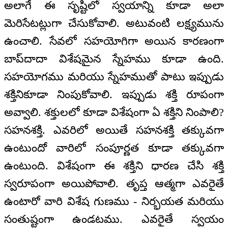
అలాగే ఈ సృష్టిలో స్వయాన్ని కూడా అలా
మెరిసేటట్లుగా చేసుకోవాలి. అటువంటి లక్ష్యమును
ఉంచాలి. సేవలో సహయోగిగా అయిన కారణంగా
బాప్‌దాదా విశేషమైన స్నేహము కూడా ఉంది.
సహయోగము మరియు స్నేహముతో పాటు ఇప్పుడు
శక్తినికూడా నింపుకోవాలి. ఇప్పుడు శక్తి రూపంగా
అవ్వాలి. శక్తులలో కూడా విశేషంగా ఏ శక్తిని నింపాలి?
సహనశక్తి. ఎవరిలో అయితే సహనశక్తి తక్కువగా
ఉంటుందో వారిలో సంపూర్ణత కూడా తక్కువగా
ఉంటుంది. విశేషంగా ఈ శక్తిని ధారణ చేసి శక్తి
స్వరూపంగా అయిపోవాలి. తృప్త ఆత్మగా ఎవరైతే
ఉంటారో వారి విశేష గుణము - నిర్భయత మరియు
సంతుష్టంగా ఉండటము. ఎవరైతే స్వయం