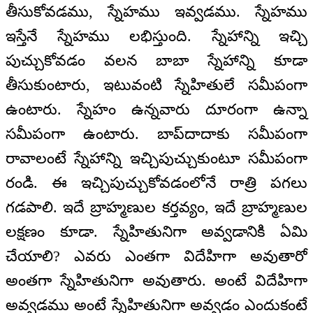
తీసుకోవడము, స్నేహము ఇవ్వడము. స్నేహము
ఇస్తేనే స్నేహము లభిస్తుంది. స్నేహాన్ని ఇచ్చి
పుచ్చుకోవడం వలన బాబా స్నేహాన్ని కూడా
తీసుకుంటారు, ఇటువంటి స్నేహితులే సమీపంగా
ఉంటారు. స్నేహం ఉన్నవారు దూరంగా ఉన్నా
సమీపంగా ఉంటారు. బాప్‌దాదాకు సమీపంగా
రావాలంటే స్నేహాన్ని ఇచ్చిపుచ్చుకుంటూ సమీపంగా
రండి. ఈ ఇచ్చిపుచ్చుకోవడంలోనే రాత్రి పగలు
గడపాలి. ఇదే బ్రాహ్మణుల కర్తవ్యం, ఇదే బ్రాహ్మణుల
లక్షణం కూడా. స్నేహితునిగా అవ్వడానికి ఏమి
చేయాలి? ఎవరు ఎంతగా విదేహిగా అవుతారో
అంతగా స్నేహితునిగా అవుతారు. అంటే విదేహిగా
అవ్వడము అంటే స్నేహితునిగా అవ్వడం ఎందుకంటే