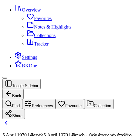
Overview
Favorites
Notes & Highlights
Collections
Tracker
Settings
BKOne
Toggle Sidebar
Back
Find
Preferences
Favourite
Collection
Share
5 April 1970 | తెలుగు
5 April 1970 | తెలుగు · సర్వ పాయింట్ల సారము