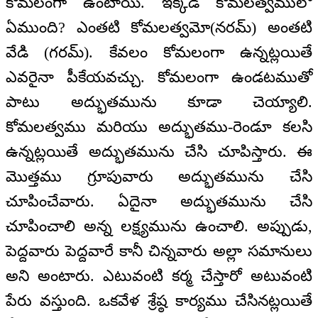
కోమలంగా ఉంటాయి. ఇక్కడ కోమలత్వములో
ఏముంది? ఎంతటి కోమలత్వమో(నరమ్) అంతటి
వేడి (గరమ్). కేవలం కోమలంగా ఉన్నట్లయితే
ఎవరైనా పీకేయవచ్చు. కోమలంగా ఉండటముతో
పాటు అద్భుతమును కూడా చెయ్యాలి.
కోమలత్వము మరియు అద్భుతము-రెండూ కలసి
ఉన్నట్లయితే అద్భుతమును చేసి చూపిస్తారు. ఈ
మొత్తము గ్రూపువారు అద్భుతమును చేసి
చూపించేవారు. ఏదైనా అద్భుతమును చేసి
చూపించాలి అన్న లక్ష్యమును ఉంచాలి. అప్పుడు,
పెద్దవారు పెద్దవారే కానీ చిన్నవారు అల్లా సమానులు
అని అంటారు. ఎటువంటి కర్మ చేస్తారో అటువంటి
పేరు వస్తుంది. ఒకవేళ శ్రేష్ఠ కార్యము చేసినట్లయితే