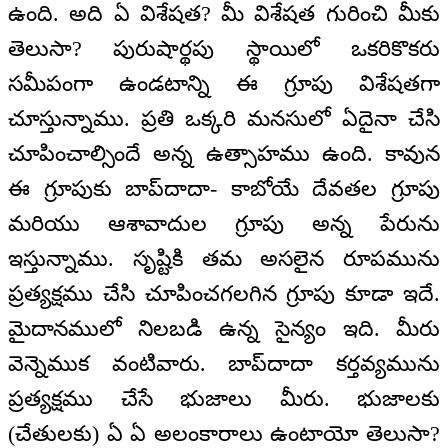
ఉంది. అది ఏ విశేషత? మీ విశేషత గురించి మీకు
తెలుసా? పురుషార్థపు స్థాయిలో ఒకరికొకరు
సమీపంగా ఉండటాన్ని ఈ గ్రూపు విశేషతగా
చూస్తున్నాము. ప్రతి ఒక్కరి మనసులో ఏదైనా చేసి
చూపించాల్సిందే అన్న ఉత్సాహము ఉంది. కావున
ఈ గ్రూపుకు బాప్‌దాదా- కాబోయే దేవతల గ్రూపు
మరియు ఆశావాదుల గ్రూపు అన్న పేరును
ఇస్తున్నాము. సృష్టికి తమ అసలైన రూపమును
ప్రత్యక్షము చేసి చూపించగలగిన గ్రూపు కూడా ఇదే.
మైదానములో నిలబడి ఉన్న సైన్యం ఇది. మీరు
వెన్నెముక వంటివారు. బాప్‌దాదా కర్తవ్యమును
ప్రత్యక్షము చేసే భుజాలు మీరు. భుజాలకు
(చేతులకు) ఏ ఏ అలంకారాలు ఉంటాయో తెలుసా?