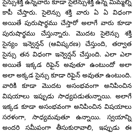
సైన్సుశక్తి ఉన్నవారు కూడా సైలెన్సుశక్తి ఉన్న మిమ్మల్ని
కాపీ చేస్తారు. సైలెన్సు శక్తి వారు ఏ ఏ విధంగా
అయితే పురుషార్థము చేస్తారో అలాగే వారు కూడా
పురుషార్థము చేస్తున్నారు. మొదట సైలెన్సు శక్తి
సైన్యం ఇన్వెన్షన్ (ఆవిష్కరణ) చేస్తుంది, తర్వాత
సైన్సు తన విధంగా ఇన్వెన్షన్ చేస్తుంది. ఎలా ఎలా
అయితే ఇక్కడ రిఫైన్ అవుతూ ఉంటుందో అలా
అలా అక్కడ సైన్సు కూడా రిఫైన్ అవుతూ ఉంటుంది.
వారికి కూడా మొదట అసంభవంగా అనిపించిన
విషయాలు ఇప్పుడు సాధ్యపడుతున్నాయి. అలాగే
ఇక్కడ కూడా అసంభవంగా అనిపించిన విషయాలు
సరళంగా, సాధ్యమవుతూ ఉన్నాయి. స్వయాన్ని
అందరి సమీపంగా తీసుకురావాలి, ఇప్పుడు ఈ