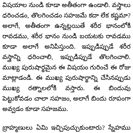
విషయాల నుండి కూడా అతీతంగా ఉండాలి. వస్త్రాలు
ధరించడం, తొలగించడం సహజమే కదా లేక కష్టమా?
అలాగే, అతీతంగా ఉన్నట్లయితే శరీర భానంలోకి
రావడము, శరీర భానం నుండి బయటకు రావడము
కూడా అలాగే అనిపిస్తుంది. ఇప్పుడిప్పుడే శరీర
వస్త్రాన్ని ధరించాలి, ఇప్పుడిప్పుడే తొలగించాలి.
ముఖ్య పురుషార్థమైన ఈ విషయం గురించే ఈ రోజు
మాట్లాడండి. ఈ ముఖ్య పురుషార్థాన్ని చేసినప్పుడు
ముఖ్య రత్నాలలోకి వస్తారు. ఈ బిందువు
పెట్టుకోవడం చాలా సహజం, అలాగే బిందు రూపంగా
అవ్వడం కూడా సహజము.
బ్రాహ్మణులు ఏమి ఇచ్చిపుచ్చుకుంటారు? స్నేహము