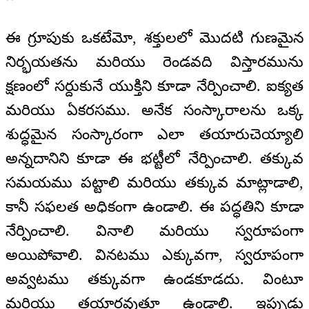
ఈ గ్రూపుకు ఒకటేమో, శక్తులలో మొదటి గుణమైన
నిర్భయతను మరియు రెండవది విస్తారమును
క్షణంలో సర్దుకునే యుక్తిని కూడా నేర్పించాలి. ఐక్యత
మరియు ఏకరసము. అనేక సంస్కారాలను ఒక్క
శుద్ధమైన సంస్కారంగా ఎలా తయారుచెయ్యాలి
అన్నదానిని కూడా ఈ భట్టీలో నేర్పించాలి. తక్కువ
సమయము పట్టాలి మరియు తక్కువ మాట్లాడాలి,
కానీ సఫలత అధికంగా ఉండాలి. ఈ పద్ధతిని కూడా
నేర్పించాలి. వినాలి మరియు స్వరూపంగా
అయిపోవాలి. వినటము ఎక్కువగా, స్వరూపంగా
అవ్వటము తక్కువగా ఉండకూడదు. వింటూ
మరియు తయారవుతూ ఉండాలి. ఇప్పుడు