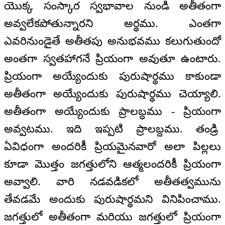
యొక్క సంస్కార స్వభావాల నుండి అతీతంగా
అవ్వలేకపోతున్నారని అర్థము. ఎంతగా
ఎవరినుండైతే అతీతపు అనుభవము కలుగుతుందో
అంతగా స్వతహాగనే ప్రియంగా అవుతూ ఉంటారు.
ప్రియంగా అయ్యేందుకు పురుషార్థము కాకుండా
అతీతంగా అయ్యేందుకు పురుషార్థము చెయ్యాలి.
అతీతంగా అయ్యేందుకు ప్రాలబ్ధము - ప్రియంగా
అవ్వటము. ఇది ఇప్పటి ప్రాలబ్దము. తండ్రి
ఏవిధంగా అందరికీ ప్రియమైనవారో అలా పిల్లలు
కూడా మొత్తం జగత్తులోని ఆత్మలందరికీ ప్రియంగా
అవ్వాలి. వారి నడవడికలో అతీతత్వమును
తేవడమే అందుకు పురుషార్థమని వినిపించాము.
జగత్తులో అతీతంగా మరియు జగత్తులో ప్రియంగా