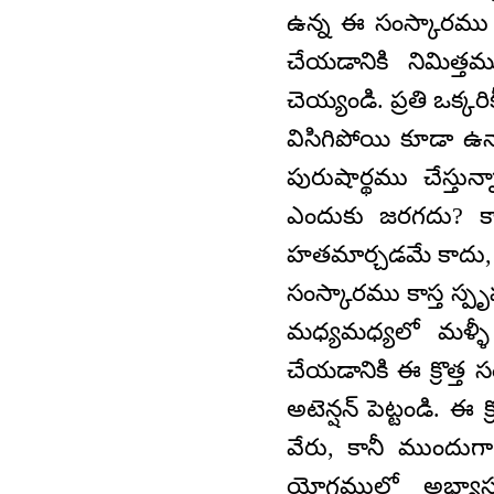
ఉన్న ఈ సంస్కారము
చేయడానికి నిమిత్
చెయ్యండి. ప్రతి ఒక
విసిగిపోయి కూడా ఉన్
పురుషార్థము చేస్తున
ఎందుకు జరగదు? క
హతమార్చడమే కాదు, క
సంస్కారము కాస్త స్పృ
మధ్యమధ్యలో మళ్ళీ
చేయడానికి ఈ క్రొత్త
అటెన్షన్ పెట్టండి.
వేరు, కానీ ముందు
యోగములో అభ్యాసమ