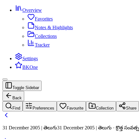
Overview
Favorites
Notes & Highlights
Collections
Tracker
Settings
BKOne
Toggle Sidebar
Back
Find
Preferences
Favourite
Collection
Share
31 December 2005 | తెలుగు
31 December 2005 | తెలుగు · క్రొత్త స