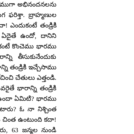
వకముగా అభినందనలను
ఫరిశ్తా. బ్రాహ్మణుల
ా! ఎందుకంటే తండ్రికి
 ఏదైతే ఉందో, దానిని
దుకంటే కొంచెము భారము
ాన్ని తీసుకునేందుకు
ి తండ్రికి ఇచ్చేసాము
చించి చేతులు ఎత్తండి.
తే భారాన్ని తండ్రికి
ి ఉందా ఏమిటి? భారము
ంటారు? ఓ నా నిశ్చింత
న చింత ఉంటుంది కదా!
నారు, 63 జన్మల నుండి