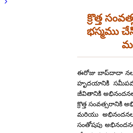
క్రొత్త సం
భస్మము చేస
మర
ఈరోజు బాప్‌దాదా నల
హృదయానికి సమీపముగ
జీవితానికి అభినందన
క్రొత్త సంవత్సరానిక
మరియు అభినందనలను
సంతోషపు అభినందనలను