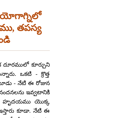
 యోగాగ్నిలో
ాగము, తపస్య
ండి
ేక దూరములో కూర్చుని
రు. ఒకటి - క్రొత్త
మూడు - నేటి ఈ రోజున
భినందనలను ఇవ్వటానికి
యమైన హృదయము యొక్క
స్తారు కూడా. నేటి ఈ