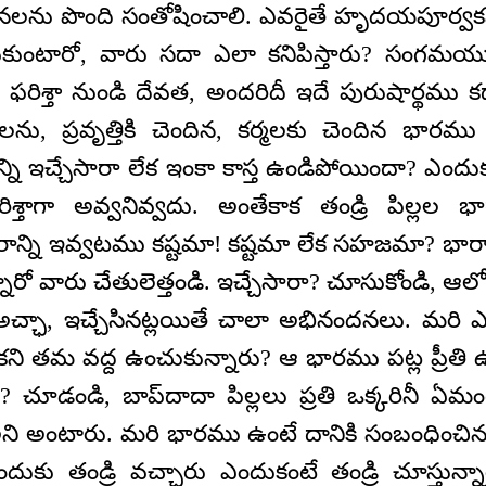
నలను పొంది సంతోషించాలి. ఎవరైతే హృదయపూర్
కుంటారో, వారు సదా ఎలా కనిపిస్తారు? సంగమయుగ 
 ఫరిశ్తా నుండి దేవత, అందరిదీ ఇదే పురుషార్థము కద
లను, ప్రవృత్తికి చెందిన, కర్మలకు చెందిన భారము
న్ని ఇచ్చేసారా లేక ఇంకా కాస్త ఉండిపోయిందా? ఎం
శ్తాగా అవ్వనివ్వదు. అంతేకాక తండ్రి పిల్లల భార
రాన్ని ఇవ్వటము కష్టమా! కష్టమా లేక సహజమా? భారాన్న
్నారో వారు చేతులెత్తండి. ఇచ్చేసారా? చూసుకోండి, ఆలో
 అచ్ఛా, ఇచ్చేసినట్లయితే చాలా అభినందనలు. మరి ఎవరై
కని తమ వద్ద ఉంచుకున్నారు? ఆ భారము పట్ల ప్రీత
? చూడండి, బాప్‌దాదా పిల్లలు ప్రతి ఒక్కరినీ ఏమ
లూ అని అంటారు. మరి భారము ఉంటే దానికి సంబంధించి
ందుకు తండ్రి వచ్చారు ఎందుకంటే తండ్రి చూస్తున్