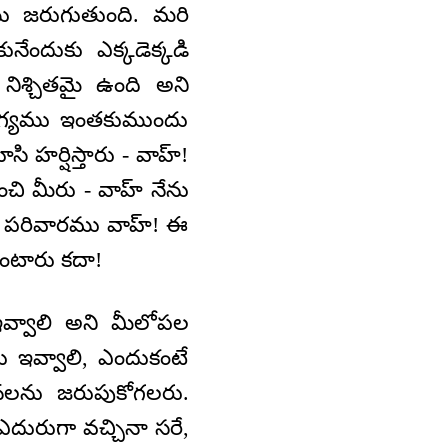
 జరుగుతుంది. మరి
ేందుకు ఎక్కడెక్కడి
నిశ్చితమై ఉంది అని
 భాగ్యము ఇంతకుముందు
సి హర్షిస్తారు - వాహ్!
చి మీరు - వాహ్ నేను
మణ పరివారము వాహ్! ఈ
ంటారు కదా!
్వాలి అని మీలోపల
 ఇవ్వాలి, ఎందుకంటే
నలను జరుపుకోగలరు.
దురుగా వచ్చినా సరే,