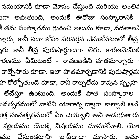
 సమయానికి కూడా మోసం చేస్తుంది మరియు అం
తముగా అవుతుంది, అందుకే ఈరోజు సంస్కారానిక
్కరికీ తమ సంస్కారము గురించి తెలుసు కూడా, వదలాల
నారు, కానీ సదా కోసం పరివర్తన చేసుకోవటంలో తీవ్ర 
్నారు కానీ తీవ్ర పురుషార్థులుగా లేరు. కారణమేమిట
ారణము ఏమిటంటే - రావణుడిని హతమార్చారు క
ాల్చేసారు కూడా. ఇలా హతమార్చడానికి పురుషార్థము 
హ కోల్పోతుంది కూడా, కానీ కాల్చలేదు కావున స్పృహ క
 లేచేస్తూ ఉంటుంది. అందుకే పాత సంస్కారా
 సంవత్సరములో వాటిని యోగాగ్ని ద్వారా కాల్చాలి అ
 ఈ క్రొత్త సంవత్సరములో ఏం చెయ్యాలి అని అడుగుత
గా స్వయము యొక్క విషయము చూసుకోవాలి. యోగము 
ు చేస్తుండటాన్ని బాప్‌దాదా చూస్తారు. అ