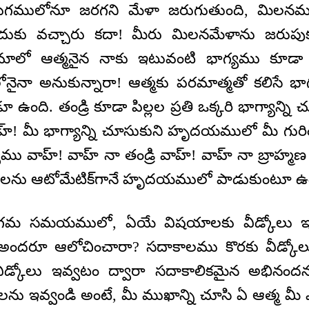
ుగములోనూ జరగని మేళా జరుగుతుంది, మిలనము
దుకు వచ్చారు కదా! మీరు మిలనమేళాను జరుపుకున
రామాలో ఆత్మనైన నాకు ఇటువంటి భాగ్యము కూడా 
లోనైనా అనుకున్నారా! ఆత్మకు పరమాత్మతో కలిసే
ది. తండ్రి కూడా పిల్లల ప్రతి ఒక్కరి భాగ్యాన్ని చూ
వాహ్! మీ భాగ్యాన్ని చూసుకుని హృదయములో మీ గురిం
యము వాహ్! వాహ్ నా తండ్రి వాహ్! వాహ్ నా బ్రాహ్
టలను ఆటోమేటిక్‌గానే హృదయములో పాడుకుంటూ ఉ
మ సమయములో, ఏయే విషయాలకు వీడ్కోలు ఇవ
 అందరూ ఆలోచించారా? సదాకాలము కొరకు వీడ్కోలు
ీడ్కోలు ఇవ్వటం ద్వారా సదాకాలికమైన అభినంద
 ఇవ్వండి అంటే, మీ ముఖాన్ని చూసి ఏ ఆత్మ మీ ఎ