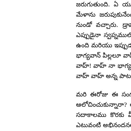
జరుగుతుంది. ఏ య
మేళాను జరుపుకునేం
నుండో వచ్చారు. డ్
ఎప్పుడైనా స్వప్నము
ఉంది మరియు ఇప్పుడూ ఉం
భాగ్యవాన్ పిల్లలూ 
వాహ్! వాహ్ నా భాగ్
వాహ్ వాహ్ అన్న పా
మరి ఈరోజు ఈ సంగ
ఆలోచించుకున్నారా?
సదాకాలము కొరకు వ
ఎటువంటి అభినందనలను