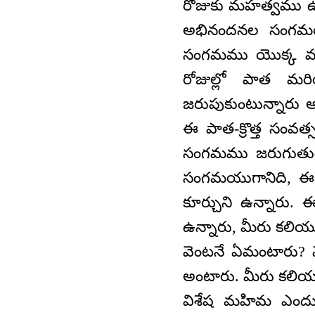
రోజుకు మహత్వము ఉం
అభినందనల సంగమయ
సంగమము యొక్క మహ
రోజుల్లో పాత మ
జరుపుకుంటున్నారు 
ఈ పాత-క్రొత్త సంవ
సంగమము జరుగుతుంద
సంగమయుగానిది, ఈ ప
కూర్చుని ఉన్నారు
ఉన్నారు, మీరు కలియు
వెంటనే ఏమంటారు
అంటారు. మీరు కలియ
విశేష మహిమ ఎందు