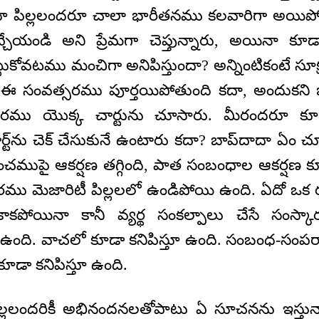
స్తూ పిల్లలందరూ చాలా భారీతనము కలవారిగా అయిపో
ఇచ్చేయండి అని ప్రేమగా చెప్తున్నారు, అయినా కూడా
టుకోవటము మంచిగా అనిపిస్తుందా? అన్నింటికంటే సూ
 సంవత్సరము పూర్తయిపోతుంది కదా, అందుకని బాప్
సరము యొక్క చార్టును చూసారు. మీరందరూ కూ
్ట్‌ను చెక్ చేసుకునే ఉంటారు కదా? బాప్‌దాదా ఏం
ంచముపై ఆకర్షణ తగ్గింది, పాత సంబంధాల ఆకర్షణ కూడ
భారము మెజారిటీ పిల్లలలో ఉండిపోయి ఉంది. ఏదో 
కాకపోయినా కానీ వ్యర్థ సంకల్పాలు చేసే సంస్
స్తూ ఉంది. వాచలో కూడా కనిపిస్తూ ఉంది. సంబంధ-సం
ూడా కనిపిస్తూ ఉంది.
ల్లలందరికీ అభినందనలతోపాటు ఏ సూచనను ఇస్తున్