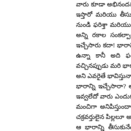
వారు కూడా అభినంద
ఇస్తారో మరియు తీసు
నుండి ఫరిశ్తా మరియు
అన్ని రకాల సంకల్పా
ఇచ్చేసారు కదా! భారా
ఉన్నా కానీ అది ఫరి
వచ్చినప్పుడు మరి భా
అని ఎవరైతే భావిస్తున
భారాన్ని ఇచ్చేసారా?
ఇవ్వలేదో వారు ఎందు
మంచిగా అనిపిస్తుందా
చక్రవర్తులైన పిల్ల
ఆ భారాన్ని తీసుకునే