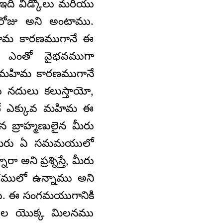
ఇది వీడ్కోలు మరియు
ోజు అని అంటాము.
హిమ కారణముగానే ఈ
ు ఎంతో వైభవముగా
్న మహిమ కారణముగానే
ు నదులు కలుస్తాయో,
ంటే ఎక్కువ మహిమ ఈ
 బ్రాహ్మణులైన మీరు
 - మీరు ఏ సమమయులో
ని ప్రశ్నిస్తే, మీరు
ులో ఉన్నాము అని
లు. ఈ సంగమయుగానికి
్లల యొక్క మిలనము