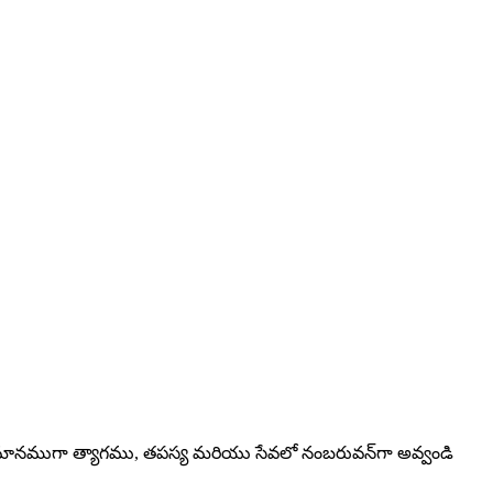
్రి సమానముగా త్యాగము, తపస్య మరియు సేవలో నంబరువన్‌గా అవ్వండి