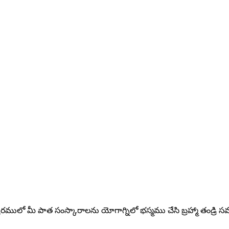
ంవత్సరములో మీ పాత సంస్కారాలను యోగాగ్నిలో భస్మము చేసి బ్రహ్మా తండ