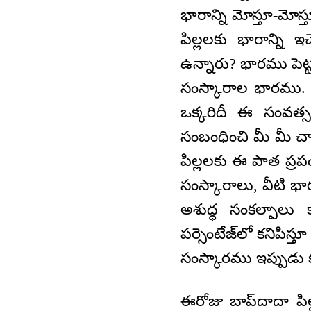
భారాన్ని మోస్తూ-మో
పిల్లలకు భారాన్ని 
ఉన్నారు? భారము పెట్
సంస్కారాల భారము. ఈ
ఒక్కరిదీ ఈ సంవత్
సంబంధించి మీ మీ చార
పిల్లలకు ఈ పాత ప్రప
సంస్కారాలు, వీటి 
అశుద్ధ సంకల్పాలు 
పర్సెంటేజ్‌లో కనిపి
సంస్కారము ఇప్పుడు క
ఈరోజు బాప్‌దాదా పి