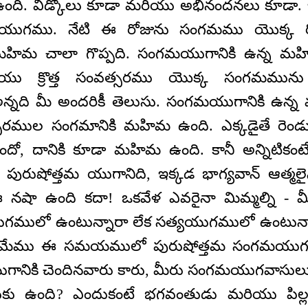
ది. వీడ్కోలు కూడా మరియు అభినందనలు కూడా. 
ుగము. నేటి ఈ రోజును సంగమము యొక్క ర
ిమ చాలా గొప్పది. సంగమయుగానికి ఉన్న మ
రియు క్రొత్త సంవత్సరము యొక్క సంగమమున
అన్నది మీ అందరికీ తెలుసు. సంగమయుగానికి ఉన
త్సరముల సంగమానికి మహిమ ఉంది. ఎక్కడైతే రెండ
ో, దానికి కూడా మహిమ ఉంది. కానీ అన్నిటిక
ురుషోత్తమ యుగానిది, ఇక్కడ భాగ్యవాన్ ఆత్మలైన
. ఈ నషా ఉంది కదా! ఒకవేళ ఎవరైనా మిమ్మల్ని
గములో ఉంటున్నారా లేక సత్యయుగములో ఉంటున్నారా అ
? మేము ఈ సమయములో పురుషోత్తమ సంగమయుగమ
ుగానికి చెందినవారు కారు, మీరు సంగమయుగవాసు
కు ఉంది? ఎందుకంటే భగవంతుడు మరియు పిల