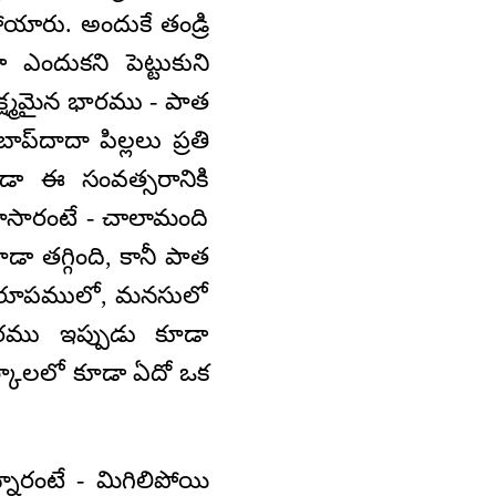
యారు. అందుకే తండ్రి
 ఎందుకని పెట్టుకుని
క్ష్మమైన భారము - పాత
‌దాదా పిల్లలు ప్రతి
డా ఈ సంవత్సరానికి
 చూసారంటే - చాలామంది
ా తగ్గింది, కానీ పాత
ఒక రూపములో, మనసులో
కారము ఇప్పుడు కూడా
పర్కాలలో కూడా ఏదో ఒక
నారంటే - మిగిలిపోయి