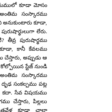
తిమములో కూడా మోసం
ి అంతిమ సంస్కారము
ని అనుకుంటారు కూడా,
పురుషార్థులుగా లేరు.
ి? తీవ్ర పురుషార్థము
ూడా, కానీ కేవలము
చేస్తారు, అప్పుడు ఆ
ోల్పోయిన స్టేజ్ నుండి
ల అంతిమ సంస్కారము
నే దృఢ సంకల్పము పట్ల
ారు కదా. సేవ విషయము
చేస్తారు, పిల్లలు
మృతవేళ కూడా చాలా