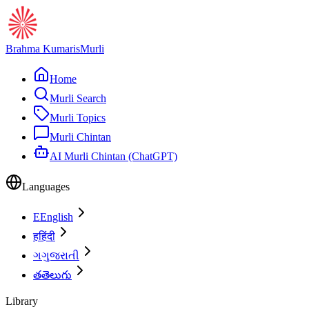
Brahma Kumaris
Murli
Home
Murli Search
Murli Topics
Murli Chintan
AI Murli Chintan (ChatGPT)
Languages
E
English
ह
हिंदी
ગ
ગુજરાતી
త
తెలుగు
Library