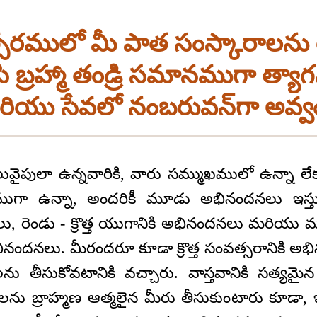
వత్సరములో మీ పాత సంస్కారాలను
ి బ్రహ్మా తండ్రి సమానముగా త్య
ియు సేవలో నంబరువన్‌గా అవ్వ
ువైపులా ఉన్నవారికి, వారు సమ్ముఖములో ఉన్నా ల
ా ఉన్నా, అందరికీ మూడు అభినందనలు ఇస్తున్నా
లు, రెండు - క్రొత్త యుగానికి అభినందనలు మరియు 
ి అభినందనలు. మీరందరూ కూడా క్రొత్త సంవత్సరానికి అ
 తీసుకోవటానికి వచ్చారు. వాస్తవానికి సత్
 బ్రాహ్మణ ఆత్మలైన మీరు తీసుకుంటారు కూడా, ఇ