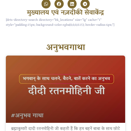
मुख्यालय एवं नज़दीकी सेवाकेंद्र
[drts-directory-search directory="bk_locations" size="lg" cache="1"
style="padding:15px; background-color:rgba(0,0,0,0.15); border-radius:4px;"]
अनुभवगाथा
ब्रह्माकुमारी दादी रतनमोहिनी जी कहती हैं कि हम बहनें बाबा के साथ छोटे