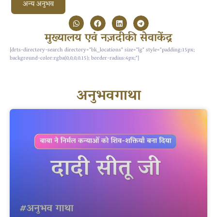
अन्य अनुभव
मुख्यालय एवं नज़दीकी सेवाकेंद्र
[drts-directory-search directory="bk_locations" size="lg" style="padding:15px;
background-color:rgba(0,0,0,0.15); border-radius:4px;"]
अनुभवगाथा