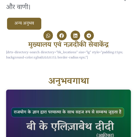
और वाणी।
अन्य अनुभव
मुख्यालय एवं नज़दीकी सेवाकेंद्र
[drts-directory-search directory="bk_locations" size="lg" style="padding:15px;
background-color:rgba(0,0,0,0.15); border-radius:4px;"]
अनुभवगाथा