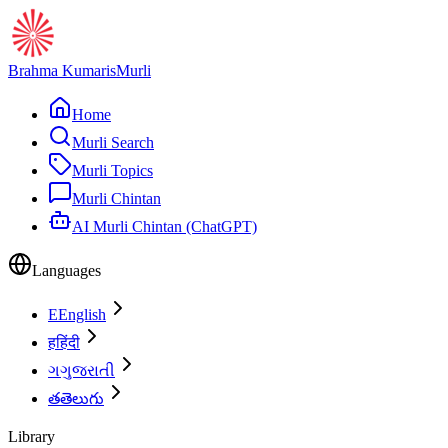
Brahma Kumaris
Murli
Home
Murli Search
Murli Topics
Murli Chintan
AI Murli Chintan (ChatGPT)
Languages
E
English
ह
हिंदी
ગ
ગુજરાતી
త
తెలుగు
Library