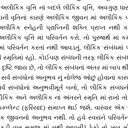
 અલૌકિક વૃત્તિ નાં બદલે લૌકિક વૃત્તિ, અવગુણ ધારણ
ાની વૃતિનાં કારણે અલૌકિક જીવન માં અલૌકિક પર
ૌકિક સ્નેહની પ્રાપ્તિની શક્તિ પ્રાપ્ત નથી 
લૌકિક વૃત્તિ માં પરિવર્તન કરો. તો પુરુષાર્થ માં
ં પરિવર્તન કરતાં નથી આવડતું. લૌકિક સંબંધમા
 સ્મૃતિમાં રહો. કોઈપણ સંબંધની તરફ લૌકિક સંબં
ી દૃષ્ટિ જાય છે, તો લૌકિક સંબંધનાં અંતર માં બાપ 
ં સર્વ સંબંધોનાં અનુભવ નું નોલેજ ઓછું હોવાનાં ક
 સર્વ સંબંધોનાં અનુભવીમૂર્ત બનો, તો લૌકિક સંબં
લૌકિક અને અલૌકિક નાં અંતરને સ્મૃતિ માં રાખો
્લેન્ટ (ફરિયાદ) સમાપ્ત થઈ જશે. વારંવાર એક જ
િક જીવનનો અનુભવ નથી. તો હવે સ્વયંને પરિવર્તન ક
કડી વાત સમજ માં નથી આવતી? ઠેકો તો ખુબ મોટો