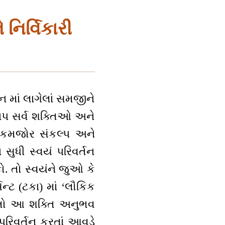
નિર્વિકારી
ગન માં લાગેલાં સમજીને
 બાપ સર્વ શક્તિઓ અને
ં કમજોર સંકલ્પ અને
 સુધી સ્વયં પરિવર્તન
ો. તો સ્વયંને જુઓ કે
્સન્ટ (ટકા) માં ‘લૌકિક
. તો આ શક્તિ અનુભવ
પરિવર્તન કરતાં આવડે