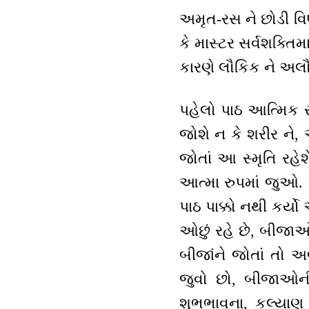
અમૃત-રસ ને છોડી વિષ
કે માસ્ટર સર્વશક્ત
કારણે લૌકિક ને અલૌક
પહેલો પાઠ આત્મિક સ્
જોશે ન કે શરીર ને, આ
જોતાં આ સ્મૃતિ રહે
આત્મા રુપમાં જુઓ. 
પાઠ પાક્કો નથી કર્
ઓછું રહે છે, બીજાઓ
બીજાંને જોતાં તો 
જુવો છો, બીજાઓની 
શુભભાવના, કલ્યાણ