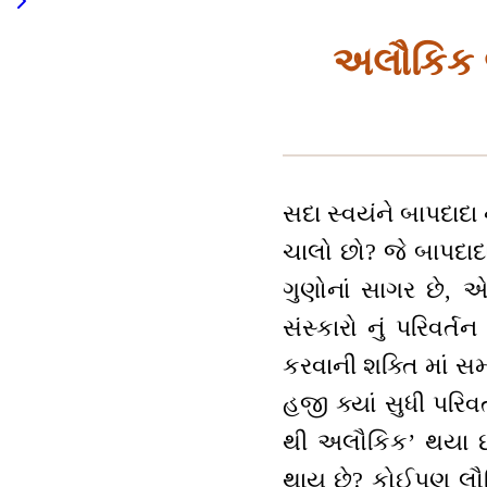
અલૌકિક જી
સદા સ્વયંને બાપદાદા 
ચાલો છો? જે બાપદાદા
ગુણોનાં સાગર છે, 
સંસ્કારો નું પરિવર્
કરવાની શક્તિ માં સમ
હજી ક્યાં સુધી પરિવર્
થી અલૌકિક’ થયા છો
થાય છે? કોઈપણ લૌકિ