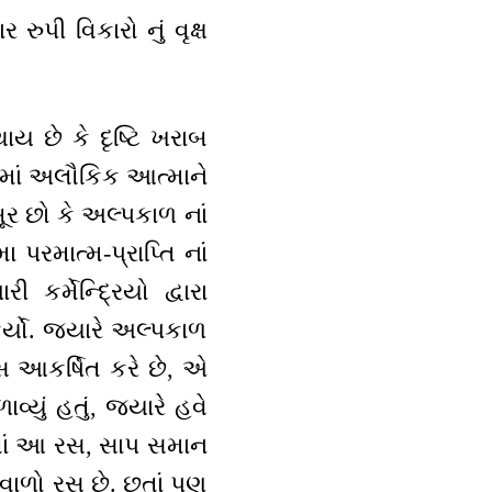
ુપી વિકારો નું વૃક્ષ
ાય છે કે દૃષ્ટિ ખરાબ
ર માં અલૌકિક આત્માને
 છો કે અલ્પકાળ નાં
રમાત્મ-પ્રાપ્તિ નાં
ર્મેન્દ્રિયો દ્વારા
્યો. જ્યારે અલ્પકાળ
સ આકર્ષિત કરે છે, એ
ું હતું, જ્યારે હવે
થયેલાં આ રસ, સાપ સમાન
વાળો રસ છે. છતાં પણ