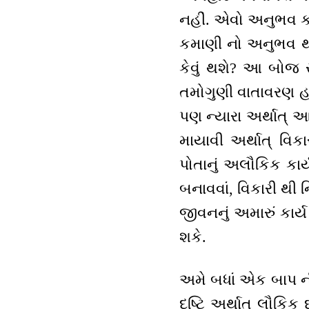
નહીં. એવો અનુભવ કર
કમાણી નો અનુભવ થશે.
કેવું થશે? આ બોજ 
તમોગુણી વાતાવરણ હશ
પણ ન્યારા અર્થાત્ 
માયાવી અર્થાત્ વિક
પોતાનું અલૌકિક કાર
બનાવવાં, વિકારી થી
જીવનનું અમારું કાર્
શકે.
અમે બધાં એક બાપ ની
દૃષ્ટિ અર્થાત્ લૌકિ