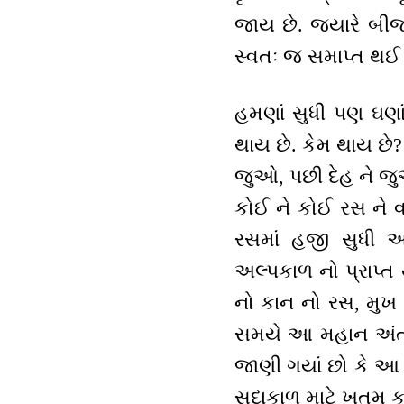
જાય છે. જ્યારે બીજ 
સ્વતઃ જ સમાપ્ત થઈ
હમણાં સુધી પણ ઘણાં 
થાય છે. કેમ થાય છે?
જુઓ, પછી દેહ ને જ
કોઈ ને કોઈ રસ ને વ
રસમાં હજી સુધી અનુ
અલ્પકાળ નો પ્રાપ્ત
નો કાન નો રસ, મુખ 
સમયે આ મહાન અંતર ન
જાણી ગયાં છો કે આ દે
સદાકાળ માટે ખતમ કર