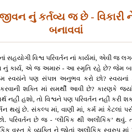
વન નું કર્તવ્ય જ છે - વિકારી ને 
બનાવવાં
નાં સહયોગી વિશ્વ પરિવર્તન નાં કાર્યમાં, એવી જ લ
 નું કાર્ય, એ જ અમારું - આ સ્મૃતિ રહે છે? જેમ
એમ સ્વયંને પણ સંપન્ન અનુભવ કરો છો? સ્વયના
તન કરવાની શક્તિ માં સમર્થી આવી છે? કારણકે જ્યાં
ર્થ નહીં હશો, તો વિશ્વને પણ પરિવર્તન નહીં કરી શક
તન થયું છે. સંકલ્પ માં, વાણી માં, કર્મ માં કેટલાં પર
. પરિવર્તન છે જ - ‘લૌકિક થી અલૌકિક’ થવું
ક વસ્તુ કે વ્યક્તિ ને જોતાં અલૌકિક સ્વરુપ માં 