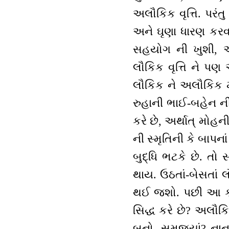
અલૌકિક વૃત્તિ. પરંતુ
અને ઘૃણા ધારણ કરવ
સહયોગ ની ખુશી, અલ
લૌકિક વૃત્તિ ને પણ અ
લૌકિક ને અલૌકિક મા
રુહાની ભાઈ-બહેન ની
કરે છે, અર્થાત્ મોહન
ની સ્મૃતિની કે બાપના
બુદ્ધિ ભટકે છે. તો
થાય. ઉઠતાં-બેસતાં 
થઈ જશો. પછી આ કમ્પ
સિદ્ધ કરે છે? અલૌક
બનો. સમજ્યાં? નાન