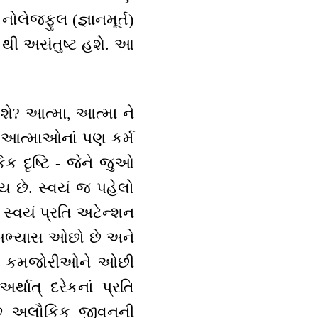
ોલેજફુલ (જ્ઞાનમૂર્ત)
 થી અસંતુષ્ટ હશે. આ
ોશે? આત્મા, આત્મા ને
ન્ય આત્માઓનાં પણ કર્મ
ક દૃષ્ટિ - જેને જુઓ
ય છે. સ્વયં જ પહેલો
સ્વયં પ્રતિ અટેન્શન
ો અભ્યાસ ઓછો છે અને
તાની કમજોરીઓને ઓછી
થાત્ દરેકનાં પ્રતિ
 છે અલૌકિક જીવનની