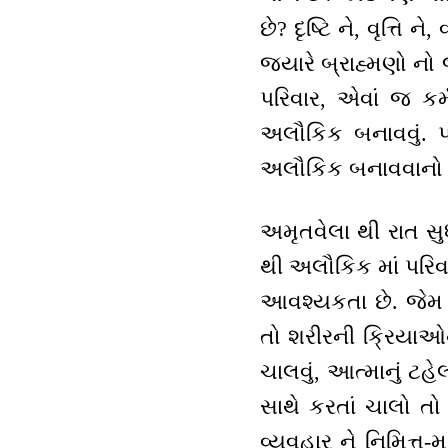
છે? દૃષ્ટિ ને, વૃત્
જ્યારે બ્રાહ્મણો 
પરિવાર, એવાં જ કર
અલૌકિક બનાવવું. પો
અલૌકિક બનાવવાનો પુ
અમૃતવેલા થી રાત સુ
થી અલૌકિક માં પરિવ
આવશ્યકતા છે. જેમ શ
તો શરીરની ક્રિયાઓની
ચાલવું, આત્માનું ટહેલ
સાથે કરતાં ચાલો
વ્યવહાર ને નિમિત્ત-