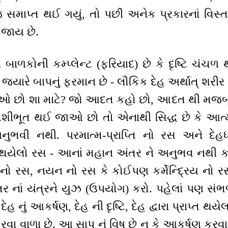
સમાપ્ત થઈ ગયું, તો પછી અનેક પ્રકારનાં વિસ્તાર ર
 જાય છે.
બાળકોની કમ્પ્લેન્ટ (ફરિયાદ) છે કે દૃષ્ટિ ચંચળ થ
 જ્યારે બાપનું ફરમાન છે - લૌકિક દેહ અર્થાત્ શરી
ુઓ છો શા માટે? જો આદત કહો છો, આદત થી મજબૂર
શીભૂત થઈ જાઓ છો તો એનાથી સિદ્ધ છે કે આત્મા પ
ભવી નથી. પરમાત્મ-પ્રાપ્તિ નો રસ અને દેહધારી ક
 થયેલો રસ - આનાં મહાન અંતર ને અનુભવ નથી કર
નો રસ, નયન નો રસ કે કોઈપણ કર્મેન્દ્રિય નો ર
ાં યંત્રને યુઝ (ઉપયોગ) કરો. પહેલાં પણ સંભળાવ્ય
હ નું આકર્ષણ, દેહ ની દૃષ્ટિ, દેહ દ્વારા પ્રાપ્ત 
વા વાળા છે. આ સાપ નું વિષ છે ન કે આકર્ષણ કરવા