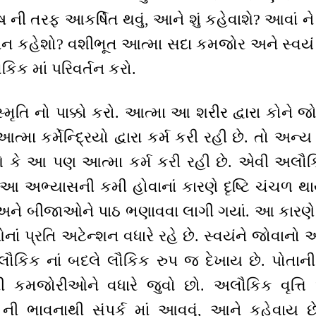
 ની તરફ આકર્ષિત થવું, આને શું કહેવાશે? આવાં ને ન
િમાન કહેશો? વશીભૂત આત્મા સદા કમજોર અને સ્વયં
િક માં પરિવર્તન કરો.
મૃતિ નો પાક્કો કરો. આત્મા આ શરીર દ્વારા કોને જ
ત્મા કર્મેન્દ્રિયો દ્વારા કર્મ કરી રહી છે. તો અ
શે કે આ પણ આત્મા કર્મ કરી રહી છે. એવી અલૌકિ
આ અભ્યાસની કમી હોવાનાં કારણે દૃષ્ટિ ચંચળ થા
યો અને બીજાઓને પાઠ ભણાવવા લાગી ગયાં. આ કારણે 
નાં પ્રતિ અટેન્શન વધારે રહે છે. સ્વયંને જોવાન
અલૌકિક નાં બદલે લૌકિક રુપ જ દેખાય છે. પો
કમજોરીઓને વધારે જુવો છો. અલૌકિક વૃત્તિ અર્
 ની ભાવનાથી સંપર્ક માં આવવું, આને કહેવાય