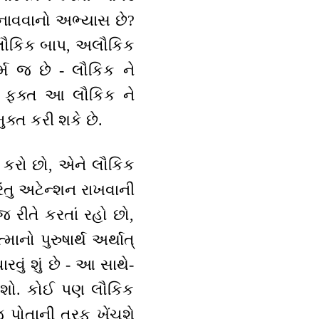
 બનાવવાનો અભ્યાસ છે?
અલૌકિક બાપ, અલૌકિક
્મ જ છે - લૌકિક ને
છે? ફક્ત આ લૌકિક ને
્ત કરી શકે છે.
મ કરો છો, એને લૌકિક
ંતુ અટેન્શન રાખવાની
 રીતે કરતાં રહો છો,
નો પુરુષાર્થ અર્થાત્
ારવું શું છે - આ સાથે-
શો. કોઈ પણ લૌકિક
ોજ પોતાની તરફ ખેંચશે