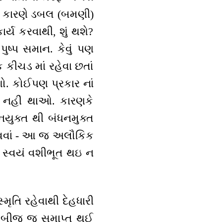
ાં કારણે ડબલ (બમણી)
ર્ય કરવાથી, શું થશે?
ષ્પ સમાન. કેવું પણ
કીચડ માં રહેવા છતાં
ો. કોઈપણ પ્રકાર નાં
ૂત નહીં થાઓ. કારણકે
નયુક્ત થી બંધનમુક્ત
નાવવાં - આ જ અલૌકિક
ળા સ્વયં વશીભૂત થઇ ન
ૃતિ રહેવાથી દેહધારી
, તે બીજ જ સમાપ્ત થઈ