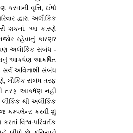
 કરવાની વૃત્તિ, ઈર્ષા
િવાર દ્વારા અલૌકિક
કરી શકતાં. આ કારણે
 કમજોર રહેવાનું કારણ?
ં પણ અલૌકિક સંબંધ -
ધનું આકર્ષણ આકર્ષિત
થી સર્વ અવિનાશી સંબંધ
ારણે, લૌકિક સંબંધ તરફ
ધની તરફ આકર્ષણ નહીં
 તો લૌકિક થી અલૌકિક
 કમ્પલેન્ટ કરવી શું
રતાં વિશ્વ-પરિવર્તક
 લીધો છે. દુનિયાને