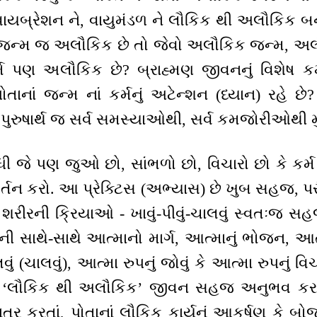
તિ ને, વાયબ્રેશન ને, વાયુમંડળ ને લૌકિક થી અલૌકિક
નો જન્મ જ અલૌકિક છે તો જેવો અલૌકિક જન્મ, 
્મ પણ અલૌકિક છે? બ્રાહ્મણ જીવનનું વિશેષ કર
તાનાં જન્મ નાં કર્મનું અટેન્શન (ધ્યાન) રહે 
રુષાર્થ જ સર્વ સમસ્યાઓથી, સર્વ કમજોરીઓથી મુક
ધી જે પણ જુઓ છો, સાંભળો છો, વિચારો છો કે કર્
ર્તન કરો. આ પ્રેક્ટિસ (અભ્યાસ) છે ખુબ સહજ, પર
રીરની ક્રિયાઓ - ખાવું-પીવું-ચાલવું સ્વતઃજ સહજ
 સાથે-સાથે આત્માનો માર્ગ, આત્માનું ભોજન, આત્મા
વું (ચાલવું), આત્મા રુપનું જોવું કે આત્મા રુપનું વિચ
 તો ‘લૌકિક થી અલૌકિક’ જીવન સહજ અનુભવ કર
માત્ર કરતાં, પોતાનાં લૌકિક કાર્યનું આકર્ષણ કે બ