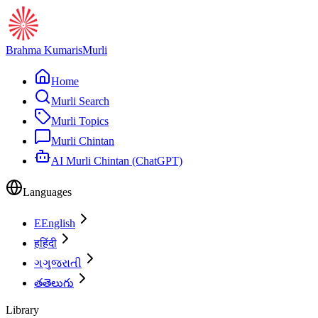
Brahma Kumaris
Murli
Home
Murli Search
Murli Topics
Murli Chintan
AI Murli Chintan (ChatGPT)
Languages
E
English
ह
हिंदी
ગ
ગુજરાતી
త
తెలుగు
Library