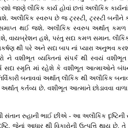
શો જાણે લૌકિક કાર્ય હોવાં છતાં અલૌકિક કાર્યન
 અલૌકિક સ્વરુપ છે જ ટ્રસ્ટી, ટ્રસ્ટી બનીને કા
સમાપ્ત થઈ જશે. અલૌકિક સ્વરુપ અર્થાત્ કમળ પુ
ે, વાયબ્રેશન હશે, પરંતુ સદા કમળ સમાન. લૌકિક 
આકર્ષણ થી પરે અને સદા બાપ નાં પ્યારા અનુભવ કરશ
ારો ને વશીભૂત વ્યક્તિનાં સંપર્ક થી સ્વયં વશીભ
્ય સદા સ્મૃતિ માં રહેશે કે વશીભૂત આત્માઓને બંધ
 નિર્વિકારી બનાવવાં અર્થાત્ લૌકિક થી અલૌકિક બ
ય અર્થાત્ કર્તવ્ય છે. વશીભૂત આત્માને છોડાવવા વા
 સંતાન રુહાની ભાઈ છીએ - આ અલૌકિક દૃષ્ટિની સ્મ
ક દૃષ્ટિ, જેનાં આધાર થી વિકારોની ઉત્પત્તિ થાય છે