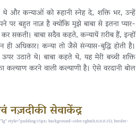
े और कन्याओं को रूहानी स्नेह दे, शक्ति भर, उन्हें
अपने पर बहुत नाज़ है क्योंकि मुझे बाबा से इतना प्यार-
 कर सकती। बाबा सदैव कहते, कन्यायें ग़रीब हैं, इन्हों
 न ही अधिकार। कन्या तो जैसे संन्यास-बुद्धि होती है।
ऊपर उठाते थे। बाबा कहते थे, यह मेरी बच्ची शक्ति
ों का कल्याण करने वाली कल्याणी है। ऐसे वरदानी बोल
ं नज़दीकी सेवाकेंद्र
="lg" style="padding:15px; background-color:rgba(0,0,0,0.15); border-