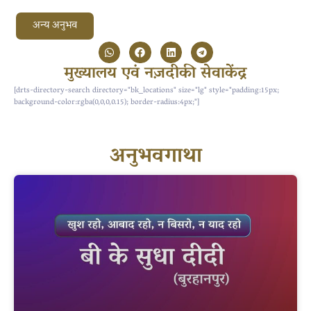
अन्य अनुभव
मुख्यालय एवं नज़दीकी सेवाकेंद्र
[drts-directory-search directory="bk_locations" size="lg" style="padding:15px;
background-color:rgba(0,0,0,0.15); border-radius:4px;"]
अनुभवगाथा