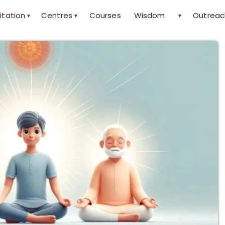
itation
Centres
Courses
Wisdom
Outreac
▾
▾
▾