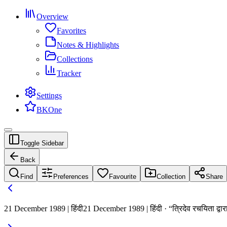
Overview
Favorites
Notes & Highlights
Collections
Tracker
Settings
BKOne
Toggle Sidebar
Back
Find
Preferences
Favourite
Collection
Share
21 December 1989 | हिंदी
21 December 1989 | हिंदी · “त्रिदेव रचयिता द्वारा 