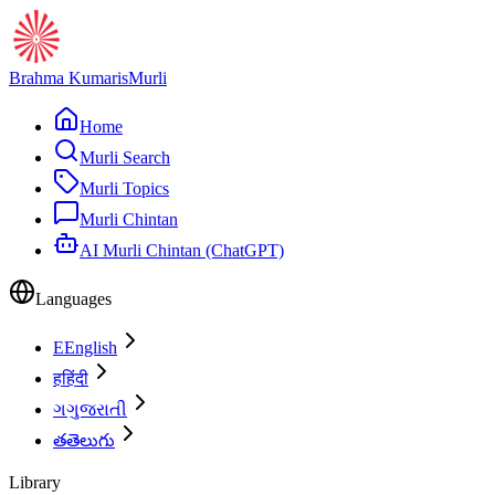
Brahma Kumaris
Murli
Home
Murli Search
Murli Topics
Murli Chintan
AI Murli Chintan (ChatGPT)
Languages
E
English
ह
हिंदी
ગ
ગુજરાતી
త
తెలుగు
Library