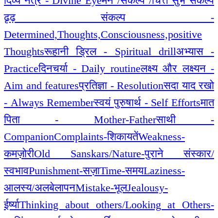
दिव्य नेत्र - Divine Eye
मन /संकल्प /चित्त सुभ संकल्प
ढृढ़ संकल्प -
Determined,Thoughts,Consciousness,positive
Thoughts
रूहानी ड्रिल - Spiritual drill
अभ्यास -
Practice
दिनचर्या - Daily routine
लक्ष्य और लक्ष्यन -
Aim and features
प्रतिज्ञा - Resolution
सदा याद रखो
- Always Remember
स्वयं पुरुषार्थ - Self Efforts
मात
पिता - Mother-Father
साथी -
Companion
Complaints-शिकायतें
Weakness-
कमज़ोरी
Old Sanskars/Nature-पुराने संस्कार/
स्वभाव
Punishment-सज़ा
Time-समय
Laziness-
आलस्य/अलबेलापन
Mistake-भूल
Jealousy-
ईर्ष्या
Thinking about others/Looking at Others-