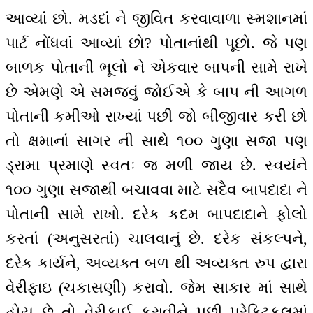
આવ્યાં છો. મડદાં ને જીવિત કરવાવાળા સ્મશાનમાં
પાર્ટ નોંધવાં આવ્યાં છો? પોતાનાંથી પૂછો. જે પણ
બાળક પોતાની ભૂલો ને એકવાર બાપની સામે રાખે
છે એમણે એ સમજવું જોઈએ કે બાપ ની આગળ
પોતાની કમીઓ રાખ્યાં પછી જો બીજીવાર કરી છો
તો ક્ષમાનાં સાગર ની સાથે ૧૦૦ ગુણા સજા પણ
ડ્રામા પ્રમાણે સ્વતઃ જ મળી જાય છે. સ્વયંને
૧૦૦ ગુણા સજાથી બચાવવા માટે સદૈવ બાપદાદા ને
પોતાની સામે રાખો. દરેક કદમ બાપદાદાને ફોલો
કરતાં (અનુસરતાં) ચાલવાનું છે. દરેક સંકલ્પને,
દરેક કાર્યને, અવ્યક્ત બળ થી અવ્યક્ત રુપ દ્વારા
વેરીફાઇ (ચકાસણી) કરાવો. જેમ સાકાર માં સાથે
હોય છે તો વેરીફાઈ કરાવીને પછી પ્રેક્ટિકલમાં