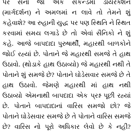
પર સેના જો એક સેકન્ડમાં ડાયરેક્શન
(માર્ગદર્શન) ને અમલમાં ન લાવે તો તેમને શું
કહેવાશે? આ રુહાની યુદ્ધ પર પણ સ્થિતિ ને સ્થિત
કરવામાં સમય લગાડે છે તો એવાં સૈનિકો ને શું
કહે. આજે બાપદાદા પુરુષાર્થી, મહારથી બાળકોને
જોઈ રહ્યાં છે. પોતાને જે મહારથી સમજે તે હાથ
ઉઠાવો. (થોડાકે હાથ ઉઠાવ્યો) જે મહારથી નથી તે
પોતાને શું સમજે છે? પોતાને ઘોડેસવાર સમજે છે તે
હાથ ઉઠાવો. જેમણે મહારથી માં હાથ નથી
ઉઠાવ્યો એમનાથી બાપદાદા એક પ્રશ્ન પૂછી રહ્યાં
છે. પોતાને બાપદાદાનાં વારિસ સમજો છો? જે
પોતાને ઘોડેસવાર સમજે છે તે પોતાને વારિસ સમજે
છે? વારિસ નો પૂરો અધિકાર લેવો છે કે નહીં?