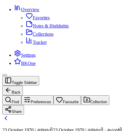
Overview
Favorites
Notes & Highlights
Collections
Tracker
Settings
BKOne
Toggle Sidebar
Back
Find
Preferences
Favourite
Collection
Share
23 October 1970 | ગુજરાતી
23 October 1970 | ગુજરાતી · મહારથી