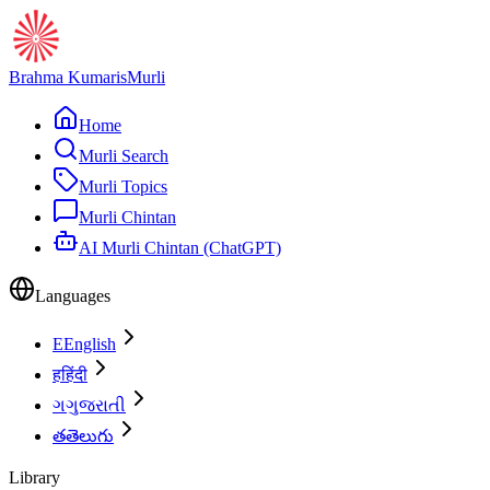
Brahma Kumaris
Murli
Home
Murli Search
Murli Topics
Murli Chintan
AI Murli Chintan (ChatGPT)
Languages
E
English
ह
हिंदी
ગ
ગુજરાતી
త
తెలుగు
Library