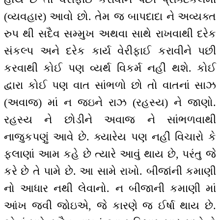
(વ્યવહાર) આવો છો. તેમ જ બાપદાદા ને અવ્યક્ત
રુપ થી સદૈવ સમ્મુખ અથવા સાથે રાખવાથી દરેક
સંકલ્પ અને દરેક કાર્ય વેરીફાઈ કરાવીને પછી
કરવાથી કોઈ પણ વ્યર્થ વિકર્મ નહીં થશે. કોઈ
દ્વારા કોઈ પણ વાત સાંભળો છો તો વાતનાં સાઝ
(અવાજ) માં ન જઇને રાઝ (રહસ્ય) ને જાણો.
રહસ્ય ને છોડીને અવાજ ને સાંભળવાથી
નાજુકપણું આવે છે. ક્યારેય પણ નહીં વિચારો કે
ફલાણાં આમ કહે છે ત્યારે આવું થાય છે, પરંતુ જે
કરે છે તે પામે છે. આ સામે રાખો. બીજાંની કમાણી
નો આધાર નથી લેવાનો. ન બીજાની કમાણી માં
આંખ જવી જોઇએ, જે કારણે જ ઈર્ષા થાય છે.