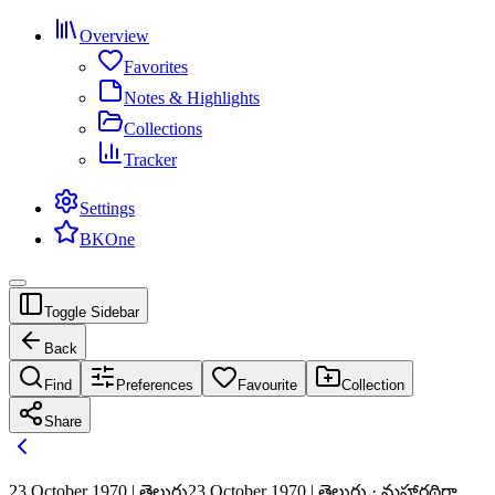
Overview
Favorites
Notes & Highlights
Collections
Tracker
Settings
BKOne
Toggle Sidebar
Back
Find
Preferences
Favourite
Collection
Share
23 October 1970 | తెలుగు
23 October 1970 | తెలుగు · మహారథిగా