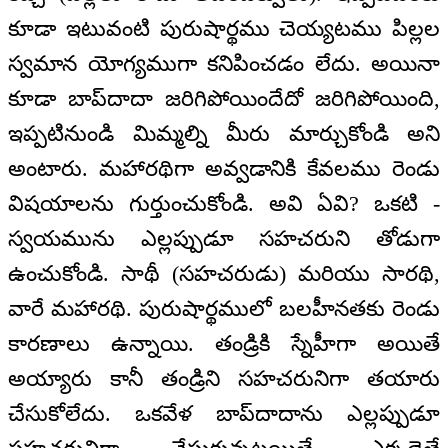
కూడా ఇటువంటి పురుషార్థము చెయ్యటము పిల్లల
స్వమాన యోగ్యముగా కనిపించడం లేదు. అయినా
కూడా బాప్‌దాదా జరిగిపోయిందేదో జరిగిపోయింది,
ఇప్పటినుండి మిమ్మల్ని మీరు మార్చుకోండి అని
అంటారు. మహారథిగా అవ్వడానికి కేవలము రెండు
విషయాలను గుర్తుంచుకోండి. అవి ఏవి? ఒకటి -
స్వయమును ఎల్లప్పుడూ సహచరుని తోడుగా
ఉంచుకోండి. సాథీ (సహచరుడు) మరియు సారథి,
వారే మహారథి. పురుషార్థములో బలహీనతకు రెండు
కారణాలు ఉన్నాయి. తండ్రికి స్నేహీగా అయితే
అయ్యారు కానీ తండ్రిని సహచరునిగా తయారు
చేసుకోలేదు. ఒకవేళ బాప్‌దాదాను ఎల్లప్పుడూ