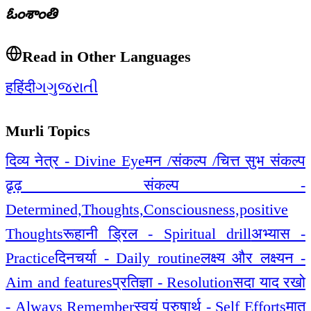
ఓంశాంతి
Read in Other Languages
ह
हिंदी
ગ
ગુજરાતી
Murli Topics
दिव्य नेत्र - Divine Eye
मन /संकल्प /चित्त सुभ संकल्प
ढृढ़ संकल्प -
Determined,Thoughts,Consciousness,positive
Thoughts
रूहानी ड्रिल - Spiritual drill
अभ्यास -
Practice
दिनचर्या - Daily routine
लक्ष्य और लक्ष्यन -
Aim and features
प्रतिज्ञा - Resolution
सदा याद रखो
- Always Remember
स्वयं पुरुषार्थ - Self Efforts
मात