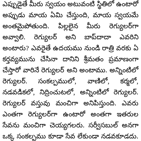
ఎప్పుడైతే మీరు స్వయం అటువంటి స్థితిలో ఉంటారో
అప్పుడు మాయ ఏమి చేస్తుంది, మాయ స్వయమే
అంతమైపోతుంది. పిల్లలైన మీరు రెగ్యులర్‌గా
అవ్వాలి. రెగ్యులర్ అని బాప్‌దాదా ఎవరిని
అంటారు? ఎవరైతే ఉదయము నుండి రాత్రి వరకు ఏ
కర్తవ్యమును చేసినా దానిని శ్రీమతం ప్రమాణంగా
చేస్తారో వారినే రెగ్యులర్ అని అంటాము. అన్నింటిలో
రెగ్యులర్. సంకల్పములో, వాణిలో, కర్మలో,
నడవడికలో, నిద్రించుటలో, అన్నింటిలో రెగ్యులర్.
రెగ్యులర్ వస్తువు మంచిగా అనిపిస్తుంది. ఎవరు
ఎంతగా రెగ్యులర్‌గా ఉంటారో అంతగా ఇతరుల
సేవను మంచిగా చెయ్యగలరు. సర్వీసబుల్ అనగా
ఒక్క సంకల్పము కూడా సేవ లేకుండా నడవకూడదు.