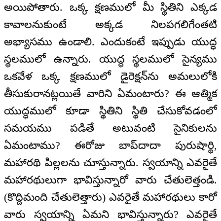
అయిపోతారు. ఒక్క క్షణములో మీ స్థితిని ఎక్కడ
కావాలనుకుంటే అక్కడ నిలపగలిగేంతటి
అభ్యాసము ఉండాలి. ఎందుకంటే ఇప్పుడు యుద్ధ
స్థలములో ఉన్నారు. యుద్ధ స్థలములో సైన్యము
ఒకవేళ ఒక్క క్షణములో డైరెక్షన్‌ను అమలులోకి
తీసుకురానట్లయితే వారిని ఏమంటారు? ఈ ఆత్మిక
యుద్ధములో కూడా స్థితిని స్థితి చేసుకోవడంలో
సమయము పడితే అటువంటి సైనికులను
ఏమంటాము? ఈరోజు బాప్‌దాదా పురుషార్థి,
మహారథి పిల్లలను చూస్తున్నారు. స్వయాన్ని ఎవరైతే
మహారథులుగా భావిస్తున్నారో వారు చేతులెత్తండి.
(కొద్దిమంది చేతులెత్తారు) ఎవరైతే మహారథులు కారో
వారు స్వయాన్ని ఏమని భావిస్తున్నారు? ఎవరైతే