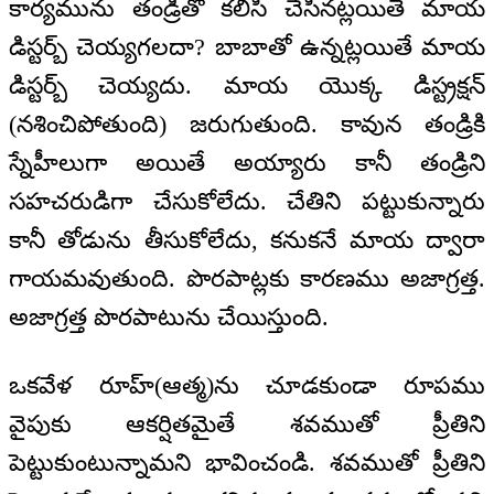
కార్యమును తండ్రితో కలిసి చేసినట్లయితే మాయ
డిస్టర్బ్ చెయ్యగలదా? బాబాతో ఉన్నట్లయితే మాయ
డిస్టర్బ్ చెయ్యదు. మాయ యొక్క డిస్ట్రక్షన్
(నశించిపోతుంది) జరుగుతుంది. కావున తండ్రికి
స్నేహీలుగా అయితే అయ్యారు కానీ తండ్రిని
సహచరుడిగా చేసుకోలేదు. చేతిని పట్టుకున్నారు
కానీ తోడును తీసుకోలేదు, కనుకనే మాయ ద్వారా
గాయమవుతుంది. పొరపాట్లకు కారణము అజాగ్రత్త.
అజాగ్రత్త పొరపాటును చేయిస్తుంది.
ఒకవేళ రూహ్(ఆత్మ)ను చూడకుండా రూపము
వైపుకు ఆకర్షితమైతే శవముతో ప్రీతిని
పెట్టుకుంటున్నామని భావించండి. శవముతో ప్రీతిని