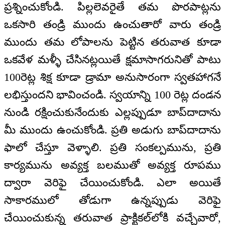
ప్రశ్నించుకోండి. పిల్లలెవరైతే తమ పొరపాట్లను
ఒకసారి తండ్రి ముందు ఉంచుతారో వారు తండ్రి
ముందు తమ లోపాలను పెట్టిన తరువాత కూడా
ఒకవేళ మళ్ళీ చేసినట్లయితే క్షమాసాగరునితో పాటు
100రెట్ల శిక్ష కూడా డ్రామా అనుసారంగా స్వతహాగనే
లభిస్తుందని భావించండి. స్వయాన్ని 100 రెట్ల దండన
నుండి రక్షించుకునేందుకు ఎల్లప్పుడూ బాప్‌దాదాను
మీ ముందు ఉంచుకోండి. ప్రతి అడుగు బాప్‌దాదాను
ఫాలో చేస్తూ వెళ్ళాలి. ప్రతి సంకల్పమును, ప్రతి
కార్యమును అవ్యక్త బలముతో అవ్యక్త రూపము
ద్వారా వెరిఫై చేయించుకోండి. ఎలా అయితే
సాకారములో తోడుగా ఉన్నప్పుడు వెరిఫై
చేయించుకున్న తరువాత ప్రాక్టికల్‌లోకి వచ్చేవారో,