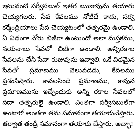
ఇటువంటి సర్వీసబుల్ ఇతర ఋజువును తయారు
చెయ్యగలరు. సేవ కేవలము నోటిదే కాదు, సర్వ
కర్మేంద్రియాలు సేవ చెయ్యటంలో తత్పరమై ఉండాలి.
ఏ విధంగా నోరు బిజీగా ఉంటుందో అలా మస్తకము,
నయనాలు సేవలో బిజీగా ఉండాలి. అన్నిరకాల
సేవలను చేసి సేవా రుజువును ఇవ్వాలి. ఒకే విధమైన
సేవతో ప్రమాణము వెలువడదు, కేవలము
ప్రశంసిస్తారు. కావలసింది ప్రమాణము, కావున
ప్రమాణమును ఇచ్చేందుకు అన్ని రకాల సేవలలో
సదా తత్పరులై ఉండాలి. ఎంతగా సర్వీసబుల్‌గా
ఉంటారో అంతగా తమ సమానంగా తయారుచేస్తారు.
తర్వాత తండ్రి సమానంగా తయారు చేస్తారు. అచ్ఛా!