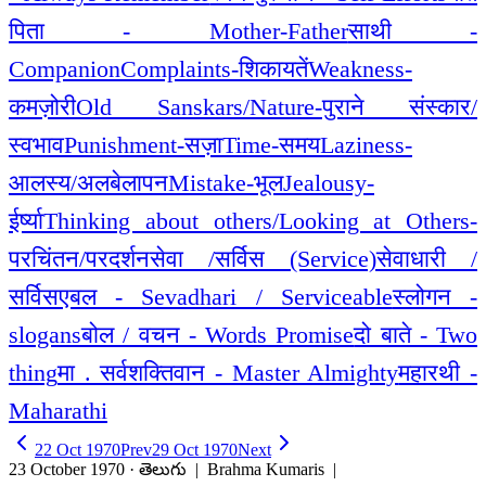
पिता - Mother-Father
साथी -
Companion
Complaints-शिकायतें
Weakness-
कमज़ोरी
Old Sanskars/Nature-पुराने संस्कार/
स्वभाव
Punishment-सज़ा
Time-समय
Laziness-
आलस्य/अलबेलापन
Mistake-भूल
Jealousy-
ईर्ष्या
Thinking about others/Looking at Others-
परचिंतन/परदर्शन
सेवा /सर्विस (Service)
सेवाधारी /
सर्विसएबल - Sevadhari / Serviceable
स्लोगन -
slogans
बोल / वचन - Words Promise
दो बाते - Two
thing
मा . सर्वशक्तिवान - Master Almighty
महारथी -
Maharathi
22 Oct 1970
Prev
29 Oct 1970
Next
23 October 1970 · తెలుగు
| Brahma Kumaris |