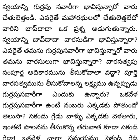
స్వయాన్ని గుర్రపు సవారీగా భావిస్తున్నారో వారు
చేతులెత్తండి. ఎవరైతే మహారథులలో చేతులెత్తలేదో
వారిని బాప్‌దాదా ఒక ప్రశ్న అడుగుతున్నారు.
స్వయాన్ని బాప్‌దాదా వారసుడిగా భావిస్తున్నారా?
ఎవరైతే తమను గుర్రపుసవారీగా భావిస్తున్నారో వారు
తమను వారసులుగా భావిస్తున్నారా? వారసత్వపు
సంపూర్ణ అధికారమును తీసుకోవాలా వద్దా? పూర్తి
వారసత్వమును తీసుకోవాలన్న లక్ష్యము ఉన్నప్పుడు
గుర్రపుసవారీగా ఎందుకు ఉన్నారు? ఒకవేళ
గుర్రపుసవారీగా ఉంటే నంబరు ఎక్కడకు పోతుందో
తెలుసా? సెకండు గ్రేడు వాళ్ళు ఎక్కడకు వెళతారు,
ఇంతటి పాలనను తీసుకొన్న తరువాత కూడా సెకండ్
గ్రేడా! ఒకవేళ చాలా సమయము సెకండ్ గ్రేడ్