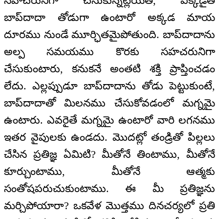
సహచరునిగా చేసుకున్నట్లయితే, ఎక్కడైతే
బాప్‌దాదా తోడుగా ఉంటారో అక్కడ మాయ
దూరము నుండే మూర్ఛితమైపోతుంది. బాప్‌దాదాను
అల్ప సమయము కొరకు సహచరునిగా
చేసుకుంటారు, కనుకనే అంతటి శక్తి ప్రాప్తించడం
లేదు. ఎల్లప్పుడూ బాప్‌దాదాను తోడు పెట్టుకుంటే,
బాప్‌దాదాతో మిలనము చేసుకోవడంలో మగ్నమై
ఉంటారు. ఎవరైతే మగ్నమై ఉంటారో వారి లగనము
ఇతర వైపులకు ఉండదు. మొదట్లో తండ్రితో పిల్లలు
చేసిన ప్రతిజ్ఞ ఏమిటి? మీతోనే తింటాము, మీతోనే
కూర్చుంటాము, మీతోనే ఆత్మకు
సంతోషపరుచుకుంటాము. ఈ మీ ప్రతిజ్ఞను
మర్చిపోయారా? ఒకవేళ మొత్తము దినచర్యలో ప్రతి