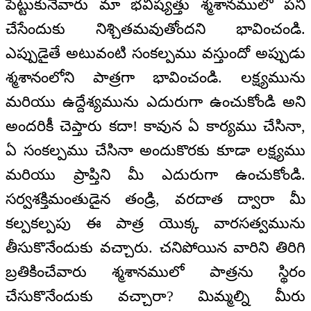
పెట్టుకునేవారు మా భవిష్యత్తు శ్మశానములో పని
చేసేందుకు నిశ్చితమవుతోందని భావించండి.
ఎప్పుడైతే అటువంటి సంకల్పము వస్తుందో అప్పుడు
శ్మశానంలోని పాత్రగా భావించండి. లక్ష్యమును
మరియు ఉద్దేశ్యమును ఎదురుగా ఉంచుకోండి అని
అందరికీ చెప్తారు కదా! కావున ఏ కార్యము చేసినా,
ఏ సంకల్పము చేసినా అందుకొరకు కూడా లక్ష్యము
మరియు ప్రాప్తిని మీ ఎదురుగా ఉంచుకోండి.
సర్వశక్తిమంతుడైన తండ్రి, వరదాత ద్వారా మీ
కల్పకల్పపు ఈ పాత్ర యొక్క వారసత్వమును
తీసుకొనేందుకు వచ్చారు. చనిపోయిన వారిని తిరిగి
బ్రతికించేవారు శ్మశానములో పాత్రను స్థిరం
చేసుకొనేందుకు వచ్చారా? మిమ్మల్ని మీరు