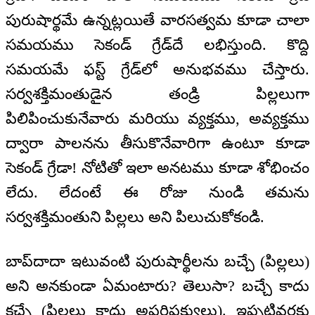
పురుషార్థమే ఉన్నట్లయితే వారసత్వమ కూడా చాలా
సమయము సెకండ్ గ్రేడ్‌దే లభిస్తుంది. కొద్ది
సమయమే ఫస్ట్ గ్రేడ్‌లో అనుభవము చేస్తారు.
సర్వశక్తిమంతుడైన తండ్రి పిల్లలుగా
పిలిపించుకునేవారు మరియు వ్యక్తము, అవ్యక్తము
ద్వారా పాలనను తీసుకొనేవారిగా ఉంటూ కూడా
సెకండ్ గ్రేడా! నోటితో ఇలా అనటము కూడా శోభించం
లేదు. లేదంటే ఈ రోజు నుండి తమను
సర్వశక్తిమంతుని పిల్లలు అని పిలుచుకోకండి.
బాప్‌దాదా ఇటువంటి పురుషార్థీలను బచ్చే (పిల్లలు)
అని అనకుండా ఏమంటారు? తెలుసా? బచ్చే కాదు
కచ్చే (పిల్లలు కాదు అపరిపక్వులు). ఇప్పటివరకు