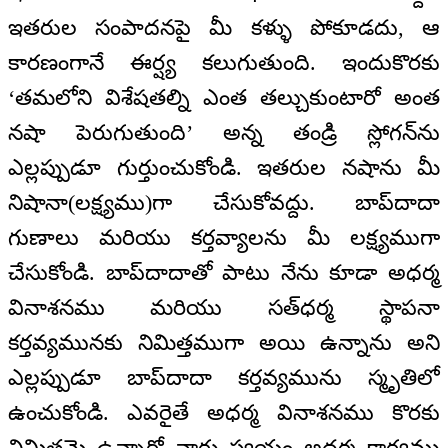
ఇతరుల సంపాదనపై మీ కళ్ళు పోకూడదు, ఆ
కారణంగానే ఈర్ష్య కలుగుతుంది. ఇందుకొరకు
‘తమలోని విశేషతల్ని ఎంత తల్చుకుంటారో అంత
నషా పెరుగుతుంది’ అన్న తండ్రి స్లోగన్‌ను
ఎల్లప్పుడూ గుర్తుంచుకోండి. ఇతరుల నషాను మీ
నిషానా(లక్ష్యము)గా చేసుకోవద్దు. బాప్‌దాదా
గుణాలు మరియు కర్తవ్యాలను మీ లక్ష్యముగా
చేసుకోండి. బాప్‌దాదాతో పాటు నేను కూడా అధర్మ
వినాశనము మరియు సత్‌ధర్మ స్థాపనా
కర్తవ్యమునకు నిమిత్తముగా అయి ఉన్నాను అని
ఎల్లప్పుడూ బాప్‌దాదా కర్తవ్యమును స్మృతిలో
ఉంచుకోండి. ఎవరైతే అధర్మ వినాశనము కొరకు
నిమిత్తమై ఉన్నారో వారు స్వయం అధర్మ కార్యము