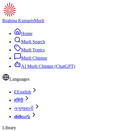
Brahma Kumaris
Murli
Home
Murli Search
Murli Topics
Murli Chintan
AI Murli Chintan (ChatGPT)
Languages
E
English
ह
हिंदी
ગ
ગુજરાતી
త
తెలుగు
Library