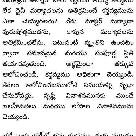
లేక దైవీ మర్యాదలను అతిక్రమించే కర్తవ్యమును
ఎలా చెయ్యగలరు? నేను మాస్టర్ మర్యాదా
పురుషోత్తముడను, కావున మర్యాదలను
అతిక్రమించలేను. ఇటువంటి స్మృతిని ఉంచటం
ద్వారా సమానమైన మరియు సంపూర్ణ స్థితి
తయారవుతుంది. అర్థమైందా! తక్కువ
ఆలోచించండి, కర్తవ్యము అధికంగా చెయ్యండి.
కేవలం ఆలోచించటములోనే సమయాన్ని వృధా
చేసుకోవద్దు. సృష్టి వినాశనమునకు ముందే
బలహీనతలు మరియు లోపాల వినాశనమును
చెయ్యండి.
భట్టీ వారు భట్టీలో తమ రూపము, రంగు మరియు