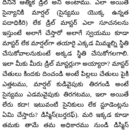
దీనినే ఆత్మిక డ్రిల్ అని అంటాము. ఎలా అయితే
సైన్యానికి మార్షల్ (సైన్యము యొక్క ఉన్నత
పదాధికిరి) లేక డ్రిల్ మాస్టర్ ఎలా సూచనలను
ఇస్తుంటే అలాగే చేస్తారో అలాగే స్వయము కూడా
మాస్టర్ లేక మార్షల్‌గా తయారై ఎక్కడ మిమ్మల్ని స్థితి
చేసుకోవాలనుకుంటే అక్కడ స్థితి చేసుకోగలగాలి.
ఇలా మీకు మీరు డ్రిల్ మాస్టర్లుగా అయ్యారా? మాస్టర్
చేతులు కిందకు దించండి అంటే పిల్లలు చేతులు పైకి
ఎత్తటము, మార్షల్ కుడివైపుకు తిరగండి అంటే
సైన్యము ఎడమవైపుకు తిరగటము, ఇలా అయితే
లేరు కదా! ఇటువంటి సైనికులు లేక స్టూడెంట్లను
ఏమి చేస్తారు? డిస్మిస్(బర్తరఫ్). మరి ఇక్కడ కూడా
తమకు తామే తమ అధికారము నుండి డిస్మిస్