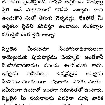
భూతము ప్రవేశిస్తుంది. కావున అస్థికలను సంపూర్ణ
స్థితి అనే సాగరములో కలిపేసి వెళ్ళాలి. దాచి
ఉంచుకొని మీతో తీసుకు వెళ్ళవద్దు. లేకపోతే మీ
అస్థికలు స్థితిని కదిలిస్తూ ఉంటాయి. సంకల్పాల
సమాప్తిని చెయ్యాలి. అచ్ఛా!
పిల్లలైన మీరందరూ సింహాసనాధికారులుగా
అయ్యేందుకు పురుషార్థము చెయ్యాలి, అంతేకానీ
సింహాసనాధికారుల ముందు ఉండేందుకు కాదు.
ఇప్పుడు సమీపంగా ఉన్నప్పుడే అప్పుడు
సింహాసనాధికారులుగా అవుతారు. ఎవరు ఎంతగా
సమీపంగా ఉంటారో అంతగా సమానతతో ఉంటారు.
పిల్లలైన మీ నయనాలను ఎవరైనా చూస్తే వారికి