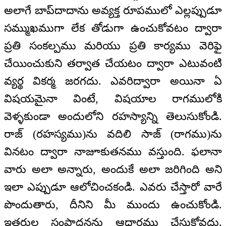
అలాగే బాప్‌దాదాను అవ్యక్త రూపములో ఎల్లప్పుడూ
సమ్ముఖముగా లేక తోడుగా ఉంచుకోవటం ద్వారా
ప్రతి సంకల్పము మరియు ప్రతి కార్యము వెరిఫై
చేయించుకుని తర్వాత చేయటం ద్వారా ఎటువంటి
వ్యర్థ వికర్మ జరగదు. ఎవరిద్వారా అయినా ఏ
విషయమైనా వింటే, విషయాల రాగములోకి
వెళ్ళకుండా అందులోని రహస్యాన్ని తెలుసుకోండి.
రాజ్ (రహస్యము)ను వదిలి సాజ్ (రాగము)ను
వినటం ద్వారా నాజూకుతనము వస్తుంది. ఫలానా
వారు అలా అన్నారు, అందుకే అలా జరిగింది అని
ఇలా ఎప్పుడూ ఆలోచించకండి. ఎవరు చేస్తారో వారే
పొందుతారు, దీనిని మీ ముందు ఉంచుకోండి.
ఇతరుల సంపాదనను ఆధారము చేసుకోవద్దు.