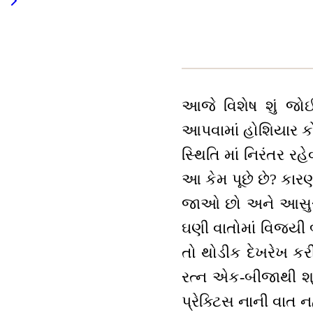
આજે વિશેષ શું જોઈ 
આપવામાં હોશિયાર કો
સ્થિતિ માં નિરંતર ર
આ કેમ પૂછે છે? કારણ 
જાઓ છો અને આસુરી સ
ઘણી વાતોમાં વિજયી
તો થોડીક દેખરેખ કર
રત્ન એક-બીજાથી શ્ર
પ્રેક્ટિસ નાની વાત