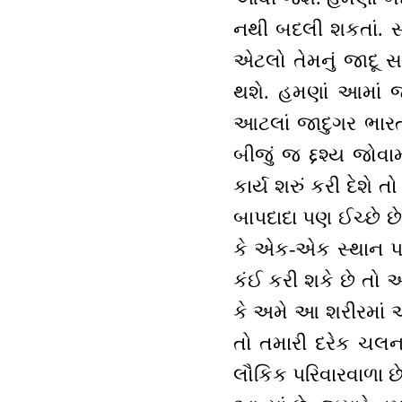
નથી બદલી શકતાં. સમ
એટલો તેમનું જાદૂ સ
થશે. હમણાં આમાં જ
આટલાં જાદુગર ભારત
બીજું જ દ્દશ્ય જોવ
કાર્ય શરું કરી દેશ
બાપદાદા પણ ઈચ્છે છ
કે એક-એક સ્થાન 
કંઈ કરી શકે છે તો
કે અમે આ શરીરમાં અ
તો તમારી દરેક ચલન
લૌકિક પરિવારવાળા 