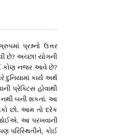
પમાં પ્રશ્નનો ઉત્તર
વી છે? અચ્છા! યોગની
ૂર્ત કોણ નજર આવે છે?
 દુનિયામાં કાર્ય અર્થ
ની પ્રેક્ટિસ હોવાથી
ી નથી બની શકતાં. આ
 શકો છો. આમ તો દરેક
રુર જોઈએ. આ પરખવાની
પણ પરિસ્થિતીને, કોઈ