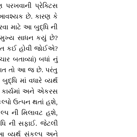
 પરખવાની પ્રેક્ટિસ
 આવશ્યક છે. કારણ કે
વા માટે આ બુદ્ધિ ની
મુખ્ય સાધન કયું છે?
ી રીત કઈ હોવી જોઈએ?
ર બતાવ્યાં) બધાં નું
ાત તો આ જ છે. પરંતુ
્ધિ માં વધારે વ્યર્થ
જ કાર્યમાં અને એકરસ
કલ્પો ઉત્પન થતાં હશે,
કલ્પ ની મિલાવટ હશે,
દ્ધિ ની સફાઈ. જેટલી
 વ્યર્થ સંકલ્પ અને