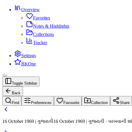
Overview
Favorites
Notes & Highlights
Collections
Tracker
Settings
BKOne
Toggle Sidebar
Back
Find
Preferences
Favourite
Collection
Share
16 October 1969 | ગુજરાતી
16 October 1969 | ગુજરાતી · પરખવાની શક