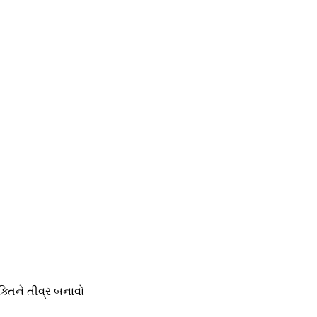
્તિને તીવ્ર બનાવો