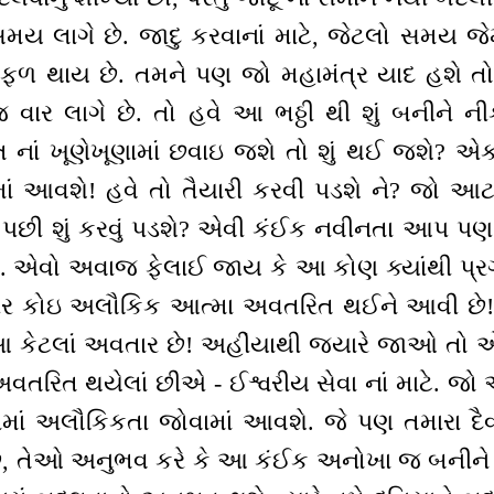
ય લાગે છે. જાદુ કરવાનાં માટે, જેટલો સમય જેમન
ફળ થાય છે. તમને પણ જો મહામંત્ર યાદ હશે તો 
 વાર લાગે છે. તો હવે આ ભઠ્ઠી થી શું બનીને ન
 નાં ખૂણેખૂણામાં છવાઇ જશે તો શું થઈ જશે? એ
ામાં આવશે! હવે તો તૈયારી કરવી પડશે ને? જો આટ
ે તો પછી શું કરવું પડશે? એવી કંઈક નવીનતા આપ પ
ે. એવો અવાજ ફેલાઈ જાય કે આ કોણ ક્યાંથી પ્રગટ
પર કોઇ અલૌકિક આત્મા અવતરિત થઈને આવી છે
 આ કેટલાં અવતાર છે! અહીંયાથી જ્યારે જાઓ 
વતરિત થયેલાં છીએ - ઈશ્વરીય સેવા નાં માટે. જો 
માં અલૌકિકતા જોવામાં આવશે. જે પણ તમારા દૈ
છે, તેઓ અનુભવ કરે કે આ કંઈક અનોખા જ બનીને આ