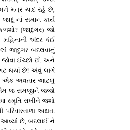
ે મંત્ર યાદ રહે છે,
જાદૂ નાં સમાન કાર્ય
ીકળશો? (જાદુગર) જો
ક મહિનાની અંદર કંઈ
લાં જાદુગર બદલવાનું
ણ જોવા ઈચ્છો છો અને
 થયાં છે! એવું લાગે
! એક અવતાર આટલું
તો એમ જ સમજીને જજો
આ સ્મૃતિ રાખીને જશો
વી પરિવારવાળા અથવા
વ્યાં છે, બદલાઈ ને