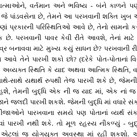
્માઓને, વર્તમાન અને ભવિષ્ય - બંને કાળને પણ
જે પાંડવસેના છે, તેમને આ પરખવાની શક્તિ ખુબ
ાં પ્રકારની પરિસ્થિતિઓ આવે છે, તેનો સામનો કર
. પરખવાની પાવર કેવી રીતે આવશે, તેનાં માટે 
વ્ર બનાવવા માટે મુખ્ય કયું સાધન છે? પરખવાન
વે તેને પારખી શકો છો? (દરેકે પોત-પોતાનાં વિચા
અવ્યક્ત સ્થિતિ કે યાદ અથવા આત્મિક સ્થિતિ, વ
થે-સાથે યથાર્થ રુપથી તેજ પારખી શકે છે, જેમની બુદ
હશેે, તેમની બુદ્ધિ એક ની જ યાદ માં, એક નાં 
જાને જલદી પારખી શકશે. જેમની બુદ્ધિ માં વધારે સં
 બીજાઓને પારખવાના સમયે પણ પોતાનાં વ્યર્થ સં
ેવાં પારખી નથી શકે. તો મૂળ રહસ્ય નીકળ્યું - બુ
 એટલાં જ યોગયુક્ત અવસ્થા માં રહી શકશો. આ