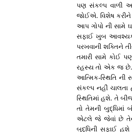
પણ સંકલ્પ વાળી આત
જોઈએ. વિશેષ કરીને 
આપ ગોપો ની સામે ઘણ
સફાઈ ખુબ આવશ્યક છે
પરખવાની શક્તિને તી
તમારી સામે કોઈ પણ આ
રહસ્ય તો એક જ છે. 
આત્મિક-સ્થિતિ ની સા
સંકલ્પ નહીં ચાલતા 
સ્થિતિમાં હશે. તે બી
તો તેમની બુદ્ધિમાં
એટલે જે જેવાં છે ત
બુદ્ધિની સફાઈ હશે