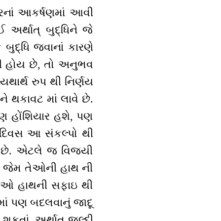
રીરનાં આકર્ષણમાં આવી
અર્થાત્ બુદ્ધિને જે
બુદ્ધિ જવાનાં કારણે
લી હોય છે, તો અનુભવ
યથાર્થ રુપ થી નિર્ણય
ને થકાવટ માં લાવે છે.
ણ હોંશિયાર હશે, પણ
ો દિવસ આ સંકલ્પો થી
ાય છે. એટલે જ વિજયી
ી. જેમ તેઓની હાથ ની
! તેઓ હાથની સફાઇ થી
ાં પણ બદલવાનું જાદૂ
શકતાં, અર્થાત્ જલ્દી