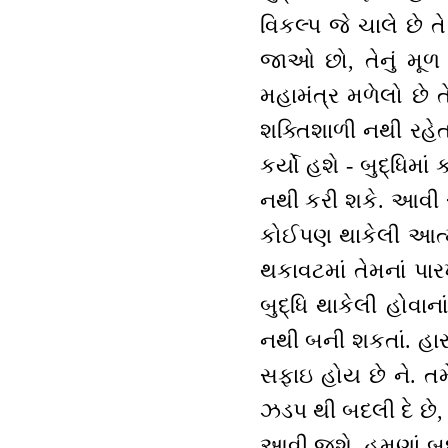
વિકલ્પ જે ચાલે છે ત
જાઓ છો, તેનું મૂળ 
મહામંત્ર મળેલો છે 
શક્તિશાળી નથી રહેત
કર્યો હશે - બુદ્ધિમ
નથી કરી શકે. આવી રીત
કોઈપણ થાકેલી આત્મ
થકાવટમાં તેમનાં પા
બુદ્ધિ થાકેલી હોવા
નથી બની શકતાં. હાર
સફાઇ હોય છે ને. તમ
ઝડપ થી બદલી દે છે,
આવી જશે. હમણાં બદલવ