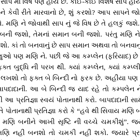
શે. સાપ માં વિષ પણ હોય છે. કોઈ-કોઈ વિશેષ સાપ હો
 કેવી રીતે મારવાનો છે, શું કરશો? આપ સાપને જો
 મણિ ને જોવાથી સાપ નું જે વિષ છે તે હલકું જશે.
ં બની જશો, તેમનાં સમાન બની જશો. પરંતુ મણિ ન
ો. કાં તો બનવાનું છે સાપ સમાન અથવા તો બનવાનું
ુઓ પણ મણિ ને. પછી જે આ કમ્પ્લેન (ફરિયાદ) છે ત
ક્ત બુદ્ધિ ની પરખ થી. ક્યાં કમ્પ્લેન, ક્યાં કમ્
માં લખશો તો ફક્ત બે બિન્દી નો ફરક છે. અહીંયા પણ એ
પદાદાની. આ બે બિન્દી જ યાદ રહે તો કમ્પલેન 
પ્રતિજ્ઞા સ્વયં પોતાનાથી કરો. બાપદાદાની સામ
ે પોતાનાથી પ્રતિજ્ઞા કરો કે “હવે થી સિવાય મણિ બ
 મણિ બનીને આખી સૃષ્ટિ ની વચ્ચે ચમકીશું”. જ
ણિ નહીં બનશો તો ચમકી નહીં શકો. જ્યારે પ્રત