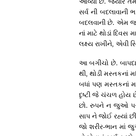
આવ્યાં છે. જ્યારે 
સર્વ ની બદલાવાની ભ
બદલવાની છે. એમ જ 
નાં માટે થોડાં દિવસ 
લક્ષ્ય રાખીને, એવી 
આ બગીચો છે. બાપદાદ
થી, થોડી મસ્તકનાં 
બધાં પણ મસ્તકનાં મણ
દૃષ્ટી જે ચંચળ હોય 
છો. રુપને ન જુઓ પર
સાપ ને જોઈ રહ્યાં છ
જો શરીર-ભાન માં જ