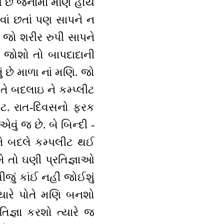
ય છે જેનામાં મણિ હોય
વાં છતાં પણ સાપને ન
 જો શરીર રુપી સાપને
ે જોશો તો બાપદાદાની
 છે માળા નાં મણિ. જો
ે બદલાઇ ને કમ્પ્લીટ
પ્લીટ. રાત-દિવસનો ફરક
વું જ છે. બે બિન્દી -
ને બદલે કમ્પલીટ થઈ
ે તો ઘણી પ્રતિજ્ઞાઓ
ીજું કાંઈ નહીં જોઈશું
્યારે પોતે મણિ બનશો
િજ્ઞા કરશો ત્યારે જ