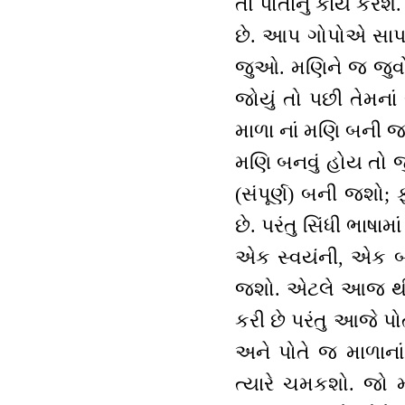
તો પોતાનું કાર્ય કર
છે. આપ ગોપોએ સાપને
જુઓ. મણિને જ જુવો.
જોયું તો પછી તેમના
માળા નાં મણિ બની જશ
મણિ બનવું હોય તો જ
(સંપૂર્ણ) બની જશો; ફ
છે. પરંતુ સિંધી ભાષા
એક સ્વયંની, એક બા
જશો. એટલે આજ થી આ 
કરી છે પરંતુ આજે પોત
અને પોતે જ માળાનાં
ત્યારે ચમકશો. જો મ