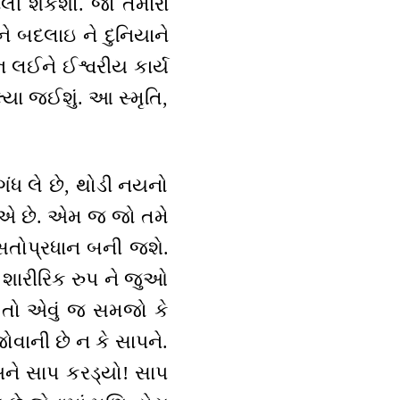
બદલી શકશો. જો તમારા
ે બદલાઇ ને દુનિયાને
લઈને ઈશ્વરીય કાર્ય
લ્યા જઈશું. આ સ્મૃતિ,
ંધ લે છે, થોડી નયનો
જુએ છે. એમ જ જો તમે
ધ સતોપ્રધાન બની જશે.
, શારીરિક રુપ ને જુઓ
ો તો એવું જ સમજો કે
ોવાની છે ન કે સાપને.
ને સાપ કરડ્યો! સાપ