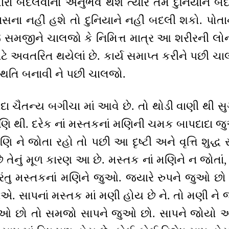
તમારાં બદલવાનો અનુભવ થશે ત્યારે તમે દુનિયાને 
ાસના નહીં હશે તો દુનિયાને નહીં બદલી શકો. પોતાન
સમજીને ચાલજો કે નિમિત્ત માત્ર આ શરીરની લોન 
માટે અવતરિત થયેલાં છે. કાર્ય સમાપ્ત કરીને પછી ચા
સ્થિતિ બનાવી ને પછી ચાલજો.
ા ચૈતન્ય બગીચા માં આવે છે. તો થોડી વાણી થી સુગ
મણિ થી. દરેક નાં મસ્તકનાં મણિની ચમક બાપદાદા 
િ ને જોતા રહો તો પછી આ દૃષ્ટી અને વૃત્તિ શુદ્
છે તેનું મૂળ કારણ આ છે. મસ્તક નાં મણિને ન જોતાં
ંતુ મસ્તકનાં મણિને જુઓ. જ્યારે રુપને જુઓ છ
ીએ. સાપનાં મસ્તક માં મણી હોય છે ને. તો મણી ને જ
ુઓ છો તો સમજો સાપને જુઓ છો. સાપને જોયો અ