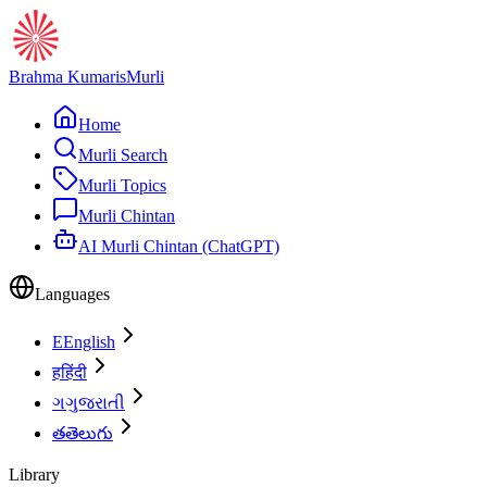
Brahma Kumaris
Murli
Home
Murli Search
Murli Topics
Murli Chintan
AI Murli Chintan (ChatGPT)
Languages
E
English
ह
हिंदी
ગ
ગુજરાતી
త
తెలుగు
Library