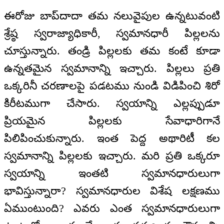
ఈరోజు బాప్‌దాదా తమ నలువైపుల ఉన్నటువంటి
శ్రేష్ఠ స్వరాజ్యాధికారీ, స్వమానధారీ పిల్లలను
చూస్తున్నారు. తండ్రి పిల్లలకు తమ కంటే కూడా
ఉన్నతమైన స్వమానాన్ని ఇచ్చారు. పిల్లలు ప్రతి
ఒక్కరినీ చరణాలపై పడటము నుండి విడిపించి శిరో
కిరీటముగా చేసారు. స్వయాన్ని ఎల్లప్పుడూ
ప్రియమైన పిల్లలకు సేవాధారిగానే
పిలిపించుకున్నారు. ఇంత పెద్ద అథారిటీ కల
స్వమానాన్ని పిల్లలకు ఇచ్చారు. మరి ప్రతి ఒక్కరూ
స్వయాన్ని ఇంతటి స్వమానధారులుగా
భావిస్తున్నారా? స్వమానధారుల విశేష లక్షణము
ఏముంటుంది? ఎవరు ఎంత స్వమానధారులుగా