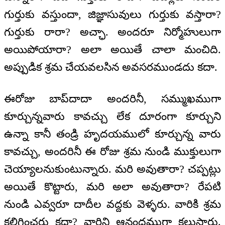
గుర్తుకు వస్తుందా, జిజ్ఞాసువులు గుర్తుకు వస్తారా?
గుర్తుకు రారా? అచ్ఛా. అందరూ నిర్మోహులుగా
అయిపోయారా? అలా అయితే చాలా మంచిది.
అప్పుడిక శ్రమ చేయవలసిన అవసరముండదు కదా.
ఈరోజు బాప్‌దాదా అందరినీ, సమ్ముఖముగా
కూర్చున్నవారు కావచ్చు లేక దూరంగా కూర్చుని
ఉన్నా కానీ తండ్రి హృదయములో కూర్చున్న వారు
కావచ్చు, అందరినీ ఈ రోజు శ్రమ నుండి ముక్తులుగా
చెయ్యాలనుకుంటున్నారు. మరి అవుతారా? చప్పట్లు
అయితే కొట్టారు, మరి అలా అవుతారా? రేపటి
నుండి ఎవ్వరూ దాదీల వద్దకు వెళ్ళరు. వారికి శ్రమ
కలిగించరు కదా? వారిని ఆనందముగా కలుస్తారు.