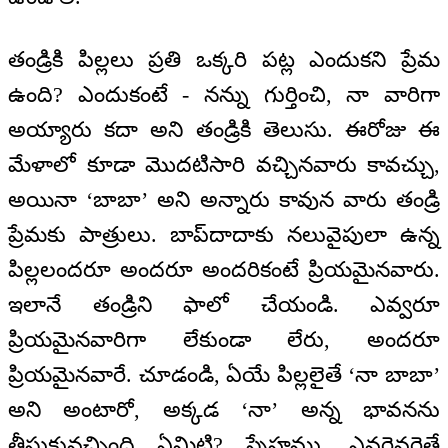
తండ్రికి పిల్లలు ప్రతి ఒక్కరి పట్ల ఎందుకని ప్రేమ
ఉంది? ఎందుకంటే - నన్ను గుర్తించి, నా వారిగా
అయ్యారు కదా అని తండ్రికి తెలుసు. ఈరోజు ఈ
మేళాలో కూడా మొదటిసారి వచ్చినవారు కావచ్చు,
అయినా ‘బాబా’ అని అన్నారు కావున వారు తండ్రి
ప్రేమకు పాత్రులు. బాప్‌దాదాకు నలువైపులా ఉన్న
పిల్లలందరూ అందరూ అందరికంటే ప్రియమైనవారు.
ఇలానే తండ్రిని ఫాలో చేయండి. ఎవ్వరూ
ప్రియమైనవారిగా లేకుండా లేరు, అందరూ
ప్రియమైనవారే. చూడండి, ఏయే పిల్లలైతే ‘నా బాబా’
అని అంటారో, అక్కడ ‘నా’ అన్న భావనను
తీసుకువచ్చింది ఏమిటి? స్నేహము. ఎవరెవరైతే