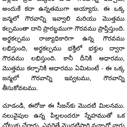
అందుకే కదా ఉన్నతముగా అయ్యారు. ఈ ఒక్క
జన్మలో గౌరవాన్ని ఇవ్వాలి మరియు మొత్తము
కల్పమంతా దాని ప్రారబ్ధముగా గౌరవము ప్రాప్తిస్తుంది.
అర్థకల్పము రాజ్యాధికారిగా ఉన్న గౌరవము
లభిస్తుంది, అర్థకల్పము భక్తిలో భక్తుల ద్వారా
గౌరవము లభిస్తుంది. కానీ దీనికి ఆధారము,
మొత్తము కల్పానికి ఆధారము ఏమిటంటే - ఈ ఒక్క
జన్మలో గౌరవాన్ని ఇవ్వటము, గౌరవాన్ని
తీసుకోవటము.
చూడండి, ఈరోజు ఈ సీజన్‌కు మొదటి మిలనము.
నలువైపుల ఉన్న పిల్లలందరూ స్నేహముతో ఒక
చోటుకు చేరారు. ఎవరైతే మొదటిసారి వచ్చారో వారు