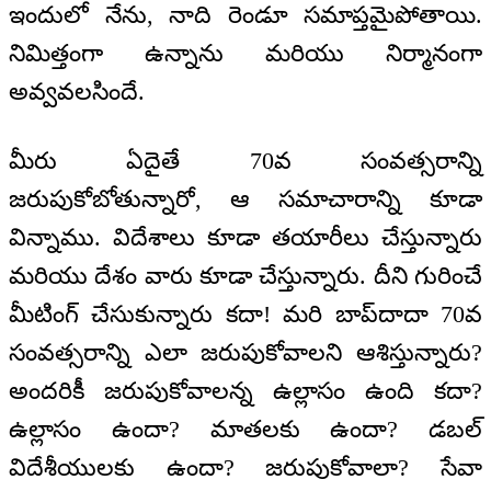
ఇందులో నేను, నాది రెండూ సమాప్తమైపోతాయి.
నిమిత్తంగా ఉన్నాను మరియు నిర్మానంగా
అవ్వవలసిందే.
మీరు ఏదైతే 70వ సంవత్సరాన్ని
జరుపుకోబోతున్నారో, ఆ సమాచారాన్ని కూడా
విన్నాము. విదేశాలు కూడా తయారీలు చేస్తున్నారు
మరియు దేశం వారు కూడా చేస్తున్నారు. దీని గురించే
మీటింగ్ చేసుకున్నారు కదా! మరి బాప్‌దాదా 70వ
సంవత్సరాన్ని ఎలా జరుపుకోవాలని ఆశిస్తున్నారు?
అందరికీ జరుపుకోవాలన్న ఉల్లాసం ఉంది కదా?
ఉల్లాసం ఉందా? మాతలకు ఉందా? డబల్
విదేశీయులకు ఉందా? జరుపుకోవాలా? సేవా