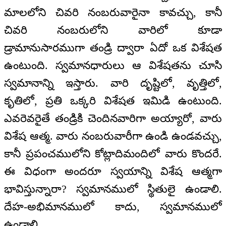
మాలలోని చివరి నంబరువారైనా కావచ్చు, కానీ
చివరి నంబరులోని వారిలో కూడా
డ్రామానుసారముగా తండ్రి ద్వారా ఏదో ఒక విశేషత
ఉంటుంది. స్వమానధారులు ఆ విశేషతను చూసి
స్వమానాన్ని ఇస్తారు. వారి దృష్టిలో, వృత్తిలో,
కృతిలో, ప్రతి ఒక్కరి విశేషత ఇమిడి ఉంటుంది.
ఎవరెవరైతే తండ్రికి చెందినవారిగా అయ్యారో, వారు
విశేష ఆత్మ. వారు నంబరువారీగా ఉండి ఉండవచ్చు,
కానీ ప్రపంచములోని కోట్లాదిమందిలో వారు కొందరే.
ఈ విధంగా అందరూ స్వయాన్ని విశేష ఆత్మగా
భావిస్తున్నారా? స్వమానములో స్థితులై ఉండాలి.
దేహ-అభిమానములో కాదు, స్వమానములో
ఉండాలి.