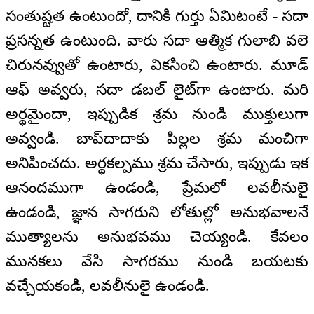
సంతుష్టత ఉంటుందో, దానికి గుర్తు ఏమిటంటే - సదా
ప్రసన్నత ఉంటుంది. వారు సదా ఆత్మిక గులాబి వలె
చిరునవ్వుతో ఉంటారు, వికసించి ఉంటారు. మూడ్
ఆఫ్ అవ్వరు, సదా డబల్ లైట్‌గా ఉంటారు. మరి
అర్థమైందా, ఇప్పుడిక శ్రమ నుండి ముక్తులుగా
అవ్వండి. బాప్‌దాదాకు పిల్లల శ్రమ మంచిగా
అనిపించదు. అర్థకల్పము శ్రమ చేసారు, ఇప్పుడు ఇక
ఆనందముగా ఉండండి, ప్రేమలో లవలీనులై
ఉండండి, జ్ఞాన సాగరుని లోతుల్లో అనుభవాలనే
ముత్యాలను అనుభవము చెయ్యండి. కేవలం
మునకలు వేసి సాగరము నుండి బయటకు
వచ్చేయకండి, లవలీనులై ఉండండి.