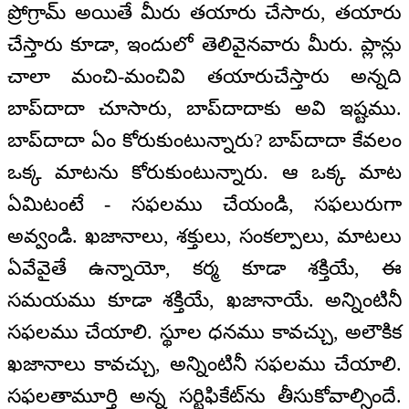
ప్రోగ్రామ్ అయితే మీరు తయారు చేసారు, తయారు
చేస్తారు కూడా, ఇందులో తెలివైనవారు మీరు. ప్లాన్లు
చాలా మంచి-మంచివి తయారుచేస్తారు అన్నది
బాప్‌దాదా చూసారు, బాప్‌దాదాకు అవి ఇష్టము.
బాప్‌దాదా ఏం కోరుకుంటున్నారు? బాప్‌దాదా కేవలం
ఒక్క మాటను కోరుకుంటున్నారు. ఆ ఒక్క మాట
ఏమిటంటే - సఫలము చేయండి, సఫలురుగా
అవ్వండి. ఖజానాలు, శక్తులు, సంకల్పాలు, మాటలు
ఏవేవైతే ఉన్నాయో, కర్మ కూడా శక్తియే, ఈ
సమయము కూడా శక్తియే, ఖజానాయే. అన్నింటినీ
సఫలము చేయాలి. స్థూల ధనము కావచ్చు, అలౌకిక
ఖజానాలు కావచ్చు, అన్నింటినీ సఫలము చేయాలి.
సఫలతామూర్తి అన్న సర్టిఫికేట్‌ను తీసుకోవాల్సిందే.