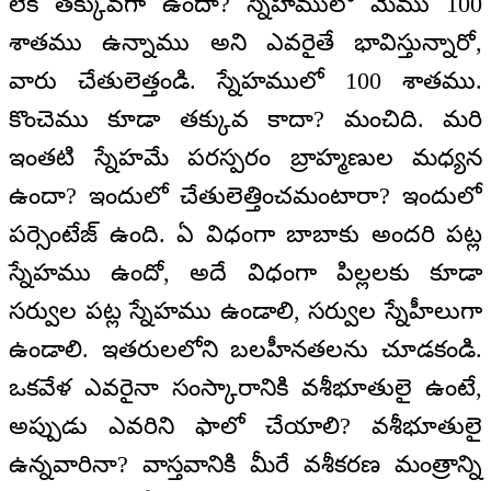
లేక తక్కువగా ఉందా? స్నేహములో మేము 100
శాతము ఉన్నాము అని ఎవరైతే భావిస్తున్నారో,
వారు చేతులెత్తండి. స్నేహములో 100 శాతము.
కొంచెము కూడా తక్కువ కాదా? మంచిది. మరి
ఇంతటి స్నేహమే పరస్పరం బ్రాహ్మణుల మధ్యన
ఉందా? ఇందులో చేతులెత్తించమంటారా? ఇందులో
పర్సెంటేజ్ ఉంది. ఏ విధంగా బాబాకు అందరి పట్ల
స్నేహము ఉందో, అదే విధంగా పిల్లలకు కూడా
సర్వుల పట్ల స్నేహము ఉండాలి, సర్వుల స్నేహీలుగా
ఉండాలి. ఇతరులలోని బలహీనతలను చూడకండి.
ఒకవేళ ఎవరైనా సంస్కారానికి వశీభూతులై ఉంటే,
అప్పుడు ఎవరిని ఫాలో చేయాలి? వశీభూతులై
ఉన్నవారినా? వాస్తవానికి మీరే వశీకరణ మంత్రాన్ని