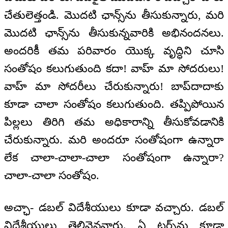
చేతులెత్తండి. మొదటి ఛాన్స్‌ను తీసుకున్నారు, మరి
మొదటి ఛాన్స్‌ను తీసుకున్నవారికి అభినందనలు.
అందరికీ తమ పరివారం యొక్క వృద్ధిని చూసి
సంతోషం కలుగుతుంది కదా! వాహ్ మా సోదరులు!
వాహ్ మా సోదరీలు చేరుకున్నారు! బాప్‌దాదాకు
కూడా చాలా సంతోషం కలుగుతుంది. తప్పిపోయిన
పిల్లలు తిరిగి తమ అధికారాన్ని తీసుకోవడానికి
చేరుకున్నారు. మరి అందరూ సంతోషంగా ఉన్నారా
లేక చాలా-చాలా-చాలా సంతోషంగా ఉన్నారా?
చాలా-చాలా సంతోషం.
అచ్ఛా- డబల్ విదేశీయులు కూడా వచ్చారు. డబల్
విదేశీయులు తెలివైనవారు. ఏ టర్న్‌ను కూడా