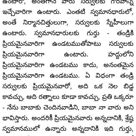
ఉంటారో, అంతగానే వారు సర్వులకు గౌరవాన్ని
ఇచ్చేవారిగా ఉంటారు. ఎంతటి స్వమానధారులో,
అంతే నిర్మానచిత్తులుగా, సర్వులకు స్నేహీలుగా
ఉంటారు. స్వమానధారులకు గుర్తు - తండ్రికి
ప్రియమైనవారిగా ఉండటముతోపాటు సర్వులకు
ప్రియమైనవారిగా ఉంటారు. హద్దులోని
ప్రియమైనవారిగా ఉండటము కాదు, అనంతమైన
ప్రియమైనవారిగా ఉండటము. ఏ విధంగా తండ్రి
సర్వులకు ప్రియమైనవారో, అది ఒక నెల బిడ్డ
కావచ్చు, ఆది రత్నాలు కూడా కావచ్చు, ప్రతి ఒక్కరూ
- నేను బాబాకు చెందినవాడిని, బాబా నా వారు అని
భావిస్తారు. అందరికీ ప్రియమైనవారు అన్నదానికి, శ్రేష్ఠ
స్వమానములో ఉన్నారు అన్నదానికి ఇది గుర్తు,