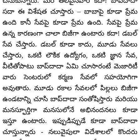
చేసుకున్నారు. మరి తెలివైనవారే కదా! బాప్‌దాదా
సదా ఈ విశేషత చూస్తారు – బాబాపై కూడా ప్రేమ
ఉంది కానీ సేవపై కూడా ప్రేమ ఉంది. సేవపై ప్రేమ
ఉన్న కారణంగా చాలా బిజీగా ఉంటారు కదా! డబల్
సేవ చేస్తారు. డబల్ కూడా కాదు, మూడు సేవలు
చేస్తారు, ఒకటి లౌకిక ఉద్యోగం, ఒకటి జ్ఞాన సేవ,
వీటితోపాటు బాప్‌దాదా ఏమి చూసారంటే మెజారిటీ
వారు సెంటరులో కర్మణ సేవలో సహయోగిగా
అవుతారు. మూడు రకాల సేవలలో పిల్లలు బిజీగా
ఉండటాన్ని చూసి బాప్‌దాదా సంతోషిస్తారు మరియు
మనస్ఫూర్తిగా మనసులోనే అభినందనలు కూడా
ఇస్తూ ఉంటారు. ఇప్పుడిప్పుడే కూడా బాప్‌దాదా
చూస్తున్నారు - నలువైపులా విదేశాలలో కొందరు