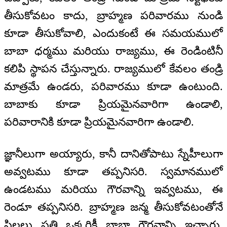
తీసుకోవటం కాదు, బ్రాహ్మణ పరివారము నుండి
కూడా తీసుకోవాలి, ఎందుకంటే ఈ సమయములో
బాబా ధర్మము మరియు రాజ్యము, ఈ రెండింటినీ
కలిపి స్థాపన చేస్తున్నారు. రాజ్యములో కేవలం తండ్రి
మాత్రమే ఉండరు, పరివారము కూడా ఉంటుంది.
బాబాకు కూడా ప్రియమైనవారిగా ఉండాలి,
పరివారానికి కూడా ప్రియమైనవారిగా ఉండాలి.
జ్ఞానీలుగా అయ్యారు, కానీ దానితోపాటు స్నేహీలుగా
అవ్వటము కూడా తప్పనిసరి. స్వమానములో
ఉండటము మరియు గౌరవాన్ని ఇవ్వటము, ఈ
రెండూ తప్పనిసరి. బ్రాహ్మణ జన్మ తీసుకోవటంతోనే
పిల్లలు ప్రతి ఒక్కరికీ బాబా గౌరవాన్ని ఇచ్చారు,