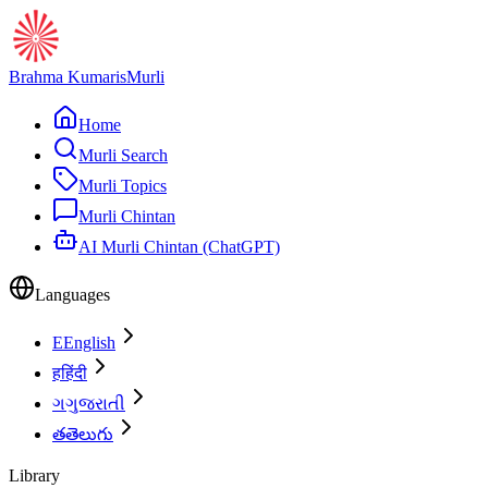
Brahma Kumaris
Murli
Home
Murli Search
Murli Topics
Murli Chintan
AI Murli Chintan (ChatGPT)
Languages
E
English
ह
हिंदी
ગ
ગુજરાતી
త
తెలుగు
Library