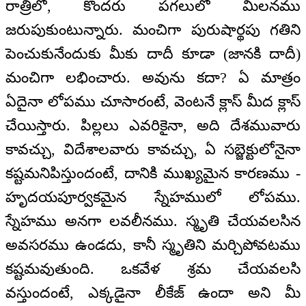
రాత్రిలో, కొందరు పగలులో మిలనము
జరుపుకుంటున్నారు. మంచిగా పురుషార్థపు గతిని
పెంచుకునేందుకు మీకు దాదీ కూడా (జానకి దాదీ)
మంచిగా లభించారు. అవును కదా? ఏ మాత్రం
ఏదైనా లోపము చూసారంటే, వెంటనే క్లాస్ మీద క్లాస్
చేయిస్తారు. పిల్లలు ఎవరికైనా, అది దేశమువారు
కావచ్చు, విదేశాలవారు కావచ్చు, ఏ సబ్జెక్టులోనైనా
కష్టమనిపిస్తుందంటే, దానికి ముఖ్యమైన కారణము -
హృదయపూర్వకమైన స్నేహములో లోపము.
స్నేహము అనగా లవలీనము. స్మృతి చేయవలసిన
అవసరము ఉండదు, కానీ స్మృతిని మర్చిపోవటము
కష్టమవుతుంది. ఒకవేళ శ్రమ చేయవలసి
వస్తుందంటే, ఎక్కడైనా లీకేజ్ ఉందా అని మీ