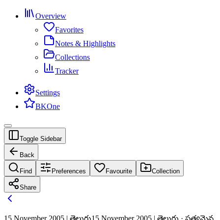
Overview
Favorites
Notes & Highlights
Collections
Tracker
Settings
BKOne
Toggle Sidebar
Back
Find
Preferences
Favourite
Collection
Share
15 November 2005 | తెలుగు
15 November 2005 | తెలుగు · సత్యమైన