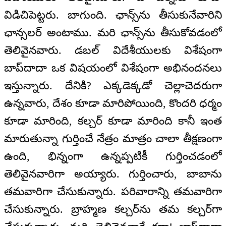
విడిచిపెట్టరు. బాగుంది. ఛాన్స్‌ను తీసుకునేవారిని
ఛాన్సలర్ అంటాము. మరి ఛాన్స్‌ను తీసుకోవడంలో
తెలివైనవారు. డబల్ విదేశీయులకు విశేషంగా
బాప్‌దాదా ఒక విషయంలో విశేషంగా అభినందనలు
ఇస్తున్నారు. దేనికి? ఎక్కడెక్కడో చెల్లాచెదరుగా
ఉన్నవారు, దేశం కూడా మారిపోయింది, కొందరి ధర్మం
కూడా మారింది, కల్చర్ కూడా మారింది కానీ ఇంత
మారుతున్నా గుర్తించే నేత్రం మాత్రం చాలా తీక్షణంగా
ఉంది, భిన్నంగా ఉన్నప్పటికీ గుర్తించడంలో
తెలివైనవారిగా అయ్యారు. గుర్తించారు, బాబాను
తమవారిగా చేసుకున్నారు. పరివారాన్ని తమవారిగా
చేసుకున్నారు. బ్రాహ్మణ కల్చర్‌ను తమ కల్చర్‌గా