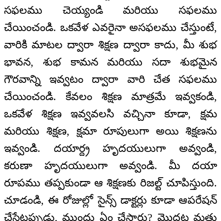
సఫలము చెయ్యండి మరియు సఫలము
చేయించండి. ఒకవేళ ఎవరైనా అసఫలము చేస్తుంటే,
వారికి మాటల ద్వారా శిక్షణ ద్వారా కాదు, మీ శుభ
భావన, శుభ కామన మరియు సదా శుభమైన
గౌరవాన్ని ఇవ్వటం ద్వారా వారి చేత సఫలము
చేయించండి. కేవలం శిక్షణ మాత్రమే ఇవ్వకండి,
ఒకవేళ శిక్షణ ఇవ్వవలసి వచ్చినా కూడా, క్షమ
మరియు శిక్షణ, క్షమా రూపులుగా అయి శిక్షణను
ఇవ్వండి. దయార్ద్ర హృదయులుగా అవ్వండి,
కరుణా హృదయులుగా అవ్వండి. మీ దయా
రూపము తప్పకుండా ఆ శిక్షణకు రిజల్ట్ చూపిస్తుంది.
చూడండి, ఈ రోజుల్లో సైన్స్ డాక్టర్లు కూడా ఆపరేషన్
చేసేటప్పుడు, ముందు ఏం చేస్తారు? మొదట మత్తు