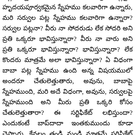
హృదయపూర్వకమైన స్నేహము కలవారిగా ఉన్నారు,
మరి సర్వుల పట్ల స్నేహము కలవారిగా ఉన్నారా?
సర్వుల పట్లనా? వీరు నా సోదరుడు లేక సోదరి అని
ప్రతి ఒక్కరూ భావిస్తున్నారా? వీరు నా వారు అని
ప్రతి ఒక్కరూ భావిస్తున్నారా? భావిస్తున్నారా? లేక
కొందరు మాత్రమే అలా భావిస్తున్నారా? ఏ విధంగా
బాబా పట్ల స్నేహము ఉంది అన్న విషయములో
అందరూ చేతులెత్తుతారు, అవును, బాబాపై
స్నేహముంది, మరి అదే విధంగా, అవును, సర్వులపై
స్నేహముంది అని మీరు ప్రతి ఒక్కరి కోసం
చేతులెత్తుతారా? ఈ సర్టిఫికేట్ లభిస్తుందా?
ఎందుకంటే బాప్‌దాదా ఇంతకుముందు కూడా
చెప్పారు, కేవలం తండ్రి నుండి మాత్రమే సర్టిఫికేట్