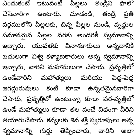
ఎందుకంటే ఇటువంటి పిల్లలు తండ్రిని ఫాలో
చేసేవారిగా ఉంటారు. చూడండి, తండ్రి ప్రతి
వర్గములోని పిల్లలకు, చిన్న పిల్లల నుండి, వృద్ధుల
సమానమైన పిల్లల వరకు అందరికీ స్వమానాన్ని
ఇచ్చారు. యువతకు వినాశకారులు అన్నదానికి
బదులుగా విశ్వ కళ్యాణకారులు అన్న స్వమానాన్ని
ఇచ్చారు, వారిని మహానులుగా చేసారు. ప్రవృత్తిలో
ఉండేవారిని మహాత్ములు మరియు పెద్ద-పెద్ద
జగద్గురువులు కంటే కూడా ఉన్నతమైనవారిగా
చేసారు, ప్రవృత్తిలో ఉంటున్నా కూడా పర-వృత్తిలో
ఉండే మహాత్ములు కూడా తల వంచే విధంగా వీరిని
తయారుచేసారు. కన్యలకు శివ శక్తి స్వరూపులు అన్న
స్వమానాన్ని గుర్తు తెప్పించారు, వారిని అలా