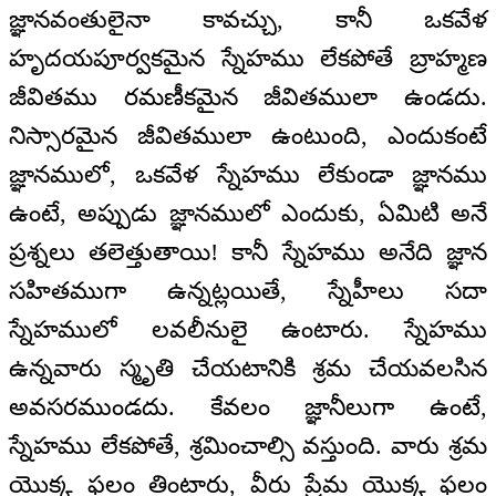
జ్ఞానవంతులైనా కావచ్చు, కానీ ఒకవేళ
హృదయపూర్వకమైన స్నేహము లేకపోతే బ్రాహ్మణ
జీవితము రమణీకమైన జీవితములా ఉండదు.
నిస్సారమైన జీవితములా ఉంటుంది, ఎందుకంటే
జ్ఞానములో, ఒకవేళ స్నేహము లేకుండా జ్ఞానము
ఉంటే, అప్పుడు జ్ఞానములో ఎందుకు, ఏమిటి అనే
ప్రశ్నలు తలెత్తుతాయి! కానీ స్నేహము అనేది జ్ఞాన
సహితముగా ఉన్నట్లయితే, స్నేహీలు సదా
స్నేహములో లవలీనులై ఉంటారు. స్నేహము
ఉన్నవారు స్మృతి చేయటానికి శ్రమ చేయవలసిన
అవసరముండదు. కేవలం జ్ఞానీలుగా ఉంటే,
స్నేహము లేకపోతే, శ్రమించాల్సి వస్తుంది. వారు శ్రమ
యొక్క ఫలం తింటారు, వీరు ప్రేమ యొక్క ఫలం