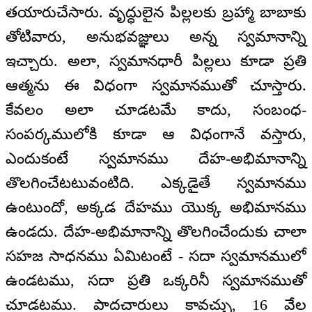
తయారుచేసారు. వృద్ధులైన పిల్లలకు బ్రహ్మా బాబాకు
తోటివారు, అనుభవజ్ఞులు అన్న స్వమానాన్ని
ఇచ్చారు. అలా, స్వమానధారీ పిల్లలు కూడా ప్రతి
ఆత్మను ఈ విధంగా స్వమానముతో చూస్తారు.
కేవలం అలా చూడటమే కాదు, సంబంధ-
సంపర్కములోకి కూడా ఆ విధంగానే వస్తారు,
ఎందుకంటే స్వమానము దేహ-అభిమానాన్ని
తొలగించేటటువంటిది. ఎక్కడైతే స్వమానము
ఉంటుందో, అక్కడ దేహము యొక్క అభిమానము
ఉండదు. దేహ-అభిమానాన్ని తొలగించేందుకు చాలా
సహజ సాధనము ఏమిటంటే - సదా స్వమానములో
ఉండటము, సదా ప్రతి ఒక్కరినీ స్వమానముతో
చూడటము. పాదచారులు కావచ్చు, 16 వేల