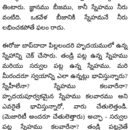
తింటారు. జ్ఞానము బీజము, కానీ స్నేహము నీరు
వంటిది. ఒకవేళ బీజానికి స్నేహమనే నీరు
లభించకపోతే ఫలం రాదు.
ఈరోజు బాప్‌దాదా పిల్లలందరి హృదయములో ఉన్న
స్నేహాన్ని చెక్ చేసారు. తండ్రి పట్ల ఉన్న స్నేహము
మరియు సర్వుల పట్ల ఉన్న స్నేహము. మరి
మీరందరూ స్వయాన్ని ఎలా ఉన్నట్లు భావిస్తున్నారు?
స్నేహీలేనా? స్నేహము కలవారేనా?
హృదయపూర్వకమైన స్నేహము కలవారము అని
ఎవరైతే భావిస్తున్నారో, వారు చేతులెత్తండి.
(మెజారిటీ అందరూ చేతులెత్తారు) అచ్ఛా - సర్వుల
పట్ల స్నేహము కలవారేనా? తండ్రి పట్లనైతే