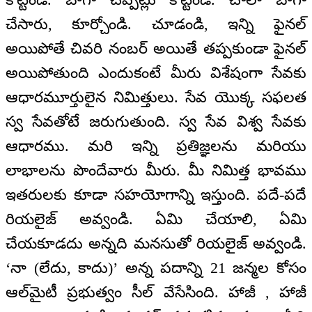
చేసారు, కూర్చోండి. చూడండి, ఇన్ని ఫైనల్
అయిపోతే చివరి నంబర్ అయితే తప్పకుండా ఫైనల్
అయిపోతుంది ఎందుకంటే మీరు విశేషంగా సేవకు
ఆధారమూర్తులైన నిమిత్తులు. సేవ యొక్క సఫలత
స్వ సేవతోటే జరుగుతుంది. స్వ సేవ విశ్వ సేవకు
ఆధారము. మరి ఇన్ని ప్రతిజ్ఞలను మరియు
లాభాలను పొందేవారు మీరు. మీ నిమిత్త భావము
ఇతరులకు కూడా సహయోగాన్ని ఇస్తుంది. పదే-పదే
రియలైజ్ అవ్వండి. ఏమి చేయాలి, ఏమి
చేయకూడదు అన్నది మనసుతో రియలైజ్ అవ్వండి.
‘నా (లేదు, కాదు)’ అన్న పదాన్ని 21 జన్మల కోసం
ఆల్‌మైటీ ప్రభుత్వం సీల్ వేసేసింది. హాజీ , హాజీ