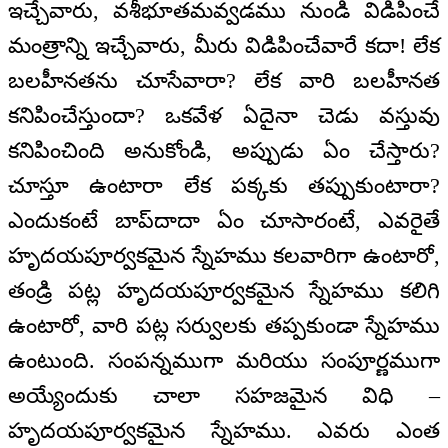
ఇచ్చేవారు, వశీభూతమవ్వడము నుండి విడిపించే
మంత్రాన్ని ఇచ్చేవారు, మీరు విడిపించేవారే కదా! లేక
బలహీనతను చూసేవారా? లేక వారి బలహీనత
కనిపించేస్తుందా? ఒకవేళ ఏదైనా చెడు వస్తువు
కనిపించింది అనుకోండి, అప్పుడు ఏం చేస్తారు?
చూస్తూ ఉంటారా లేక పక్కకు తప్పుకుంటారా?
ఎందుకంటే బాప్‌దాదా ఏం చూసారంటే, ఎవరైతే
హృదయపూర్వకమైన స్నేహము కలవారిగా ఉంటారో,
తండ్రి పట్ల హృదయపూర్వకమైన స్నేహము కలిగి
ఉంటారో, వారి పట్ల సర్వులకు తప్పకుండా స్నేహము
ఉంటుంది. సంపన్నముగా మరియు సంపూర్ణముగా
అయ్యేందుకు చాలా సహజమైన విధి –
హృదయపూర్వకమైన స్నేహము. ఎవరు ఎంత