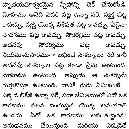
హృదయపూర్వకమైన స్నేహాన్ని చెక్ చేసుకోండి.
మోహము అనేది ఎవరి పట్ల ఉన్నా సరే, వ్యక్తి పట్ల
కావచ్చు, వ్యక్తి యొక్క విశేషత పట్ల కావచ్చు, ఏదైనా
సాధనము పట్ల కావచ్చు, సౌకర్యము పట్ల కావచ్చు,
అదనపు సౌకర్యము పట్ల కావచ్చు,
నియమానుసారముగా లభించే సౌకర్యాలు సరే కానీ
అదనపు సౌకర్యాల పట్ల కూడా ప్రేమ ఉంటుంది,
మోహము ఉంటుంది, అప్పుడు ఆ సౌకర్యమే
గుర్తుకొస్తూ ఉంటుంది. దానికి గుర్తు ఏమిటంటే -
ఎక్కడ లీకేజ్ ఉన్నా సరే, సదా జీవితములో ఏదో ఒక
కారణము వలన సంతుష్టత యొక్క అనుభూతి
ఉండదు. ఏదో ఒక కారణము అసంతుష్టతను
అనుభవము చేయిస్తుంది. మరియు ఎక్కడైతే