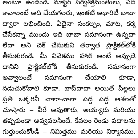
అంటూ ఉండండి. మాస్టర్ సర్వశక్తిమంతులు, ఏది
కావాలంటే అది చేయగలరు, ఇంతటి అథారిటీ బాబా
ద్వారా లభించింది. ఏదైనా సంకల్పం, మాట, కర్మ
చేసేకన్నా ముందు ఇది బాబా సమానంగా ఉన్నదా
లేదా అని చెక్ చేసుకుని తర్వాత ప్రాక్టికల్‌లోకి
తీసుకురండి. మీ వివేకము హాజీ అంటే అప్పుడే
దానిని ప్రాక్టికల్‌లోకి తీసుకురండి. సమానంగా
అవ్వాలంటే సమానంగా చేయాలి కూడా,
నడుచుకోవాలి కూడా. బాప్‌దాదా అయితే పిల్లలు
ప్రతి ఒక్కరినీ చాలా-చాలా పెద్ద పెద్ద ఆశలతో
చూస్తారు – వీరే అవుతారు, అయ్యారు మరియు
తప్పకుండా అవ్వవలసిందే. కేవలం రెండు పదాలను
గుర్తుంచుకోండి – నిమిత్తము మరియు నిర్మానము.