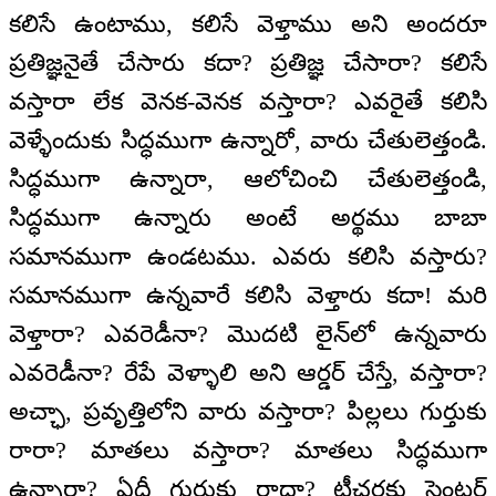
కలిసే ఉంటాము, కలిసే వెళ్తాము అని అందరూ
ప్రతిజ్ఞనైతే చేసారు కదా? ప్రతిజ్ఞ చేసారా? కలిసే
వస్తారా లేక వెనక-వెనక వస్తారా? ఎవరైతే కలిసి
వెళ్ళేందుకు సిద్ధముగా ఉన్నారో, వారు చేతులెత్తండి.
సిద్ధముగా ఉన్నారా, ఆలోచించి చేతులెత్తండి,
సిద్ధముగా ఉన్నారు అంటే అర్థము బాబా
సమానముగా ఉండటము. ఎవరు కలిసి వస్తారు?
సమానముగా ఉన్నవారే కలిసి వెళ్తారు కదా! మరి
వెళ్తారా? ఎవరెడీనా? మొదటి లైన్‌లో ఉన్నవారు
ఎవరెడీనా? రేపే వెళ్ళాలి అని ఆర్డర్ చేస్తే, వస్తారా?
అచ్ఛా, ప్రవృత్తిలోని వారు వస్తారా? పిల్లలు గుర్తుకు
రారా? మాతలు వస్తారా? మాతలు సిద్ధముగా
ఉన్నారా? ఏదీ గుర్తుకు రాదా? టీచర్లకు సెంటర్