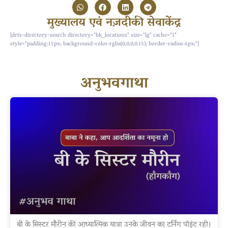
मुख्यालय एवं नज़दीकी सेवाकेंद्र
[drts-directory-search directory="bk_locations" size="lg" cache="1"
style="padding:15px; background-color:rgba(0,0,0,0.15); border-radius:4px;"]
अनुभवगाथा
बी के सिस्टर मौरीन की आध्यात्मिक यात्रा उनके जीवन का टर्निंग पॉइंट रही।