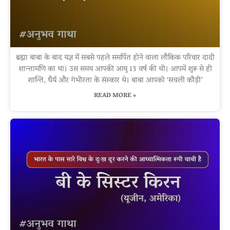
ब्रह्मा बाबा के बाद यज्ञ में सबसे पहले समर्पित होने वाला लौकिक परिवार दादी
शान्तामणि का था। उस समय आपकी आयु 13 वर्ष की थी। आपमें शुरू से ही
शान्ति, धैर्य और गंभीरता के संस्कार थे। बाबा आपको ‘सचली कौड़ी’
READ MORE »