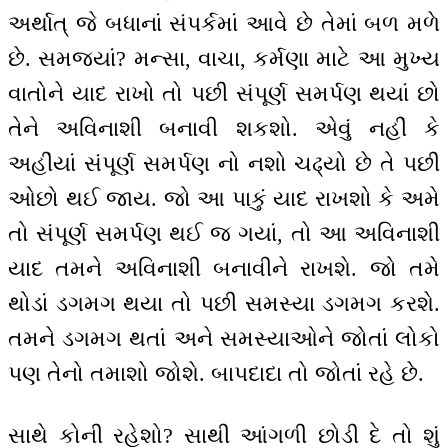
અર્થાત્ જે બધાનાં સંપર્કમાં આવે છે તેમાં બળ મળે
છે. સમજ્યાં? મન્સા, વાચા, કર્મણા માટે આ મુખ્ય
વાતોને યાદ રાખો તો પછી સંપૂર્ણ સમર્પણ થયાં છો
તેને અવિનાશી બનાવી શકશો. એવું નહીં કે
અહીંયાં સંપૂર્ણ સમર્પણ નો નશો ચઢ્યો છે તે પછી
ઓછો થઈ જાય. જો આ પાકું યાદ રાખશો કે અમે
તો સંપૂર્ણ સમર્પણ થઈ જ ગયાં, તો આ અવિનાશી
યાદ તમને અવિનાશી બનાવીને રાખશે. જો તમે
થોડાં ડગમગ થયા તો પછી સમસ્યા ડગમગ કરશે.
તમને ડગમગ થતાં અને સમસ્યાઓને જોતાં લોકો
પણ તેનો તમાશો જોશે. બાપદાદા તો જોતાં રહે છે.
સાથે કોની રહેશો? સાથી આંગળી છોડી દે તો શું