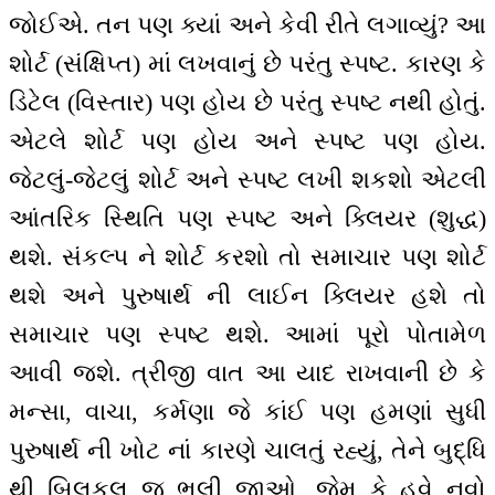
જોઈએ. તન પણ ક્યાં અને કેવી રીતે લગાવ્યું? આ
શોર્ટ (સંક્ષિપ્ત) માં લખવાનું છે પરંતુ સ્પષ્ટ. કારણ કે
ડિટેલ (વિસ્તાર) પણ હોય છે પરંતુ સ્પષ્ટ નથી હોતું.
એટલે શોર્ટ પણ હોય અને સ્પષ્ટ પણ હોય.
જેટલું-જેટલું શોર્ટ અને સ્પષ્ટ લખી શકશો એટલી
આંતરિક સ્થિતિ પણ સ્પષ્ટ અને ક્લિયર (શુદ્ધ)
થશે. સંકલ્પ ને શોર્ટ કરશો તો સમાચાર પણ શોર્ટ
થશે અને પુરુષાર્થ ની લાઈન ક્લિયર હશે તો
સમાચાર પણ સ્પષ્ટ થશે. આમાં પૂરો પોતામેળ
આવી જશે. ત્રીજી વાત આ યાદ રાખવાની છે કે
મન્સા, વાચા, કર્મણા જે કાંઈ પણ હમણાં સુધી
પુરુષાર્થ ની ખોટ નાં કારણે ચાલતું રહ્યું, તેને બુદ્ધિ
થી બિલકુલ જ ભૂલી જાઓ, જેમ કે હવે નવો