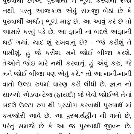
પુરુષાર્થી છીએ. પુરુષાર્થી ને ભૂલો કરવાની રજા
નથી. પરંતુ આજકાલ એવું સમજી બેઠાં છે કે
પુરુષાર્થી અર્થાત્ ભૂલો માફ છે. આ આવું કરે છે તો
આમારે કરવું પડે છે. આ જ્ઞાની નાં બદલે અજ્ઞાની
થઈ ગયાં. યાદ શું રાખવાનું છે? - “જે કરીશું તે
પામીશું. હું જે કરીશ, મને જોઈ બીજા કરશે.
તેઓને જોઇ મારે નથી કરવાનું. હું એવું કરું, જે
મને જોઈ બીજા પણ એવું કરે.” તો આ નાની-નાની
વાતો ઉલ્ટા રુપમાં ધારણ કરી લીધી છે. જ્ઞાન નો
સાચ્ચો એડવાન્ટેજ (ફાયદો) જે લેવો જોઈએ તેનાં
બદલે ઉલ્ટા રુપ થી પ્રયોગ કરવાથી પુરુષાર્થ માં
કમજોરી આવે છે. આ પુરુષાર્થહીન ની વાતો છે,
પરંતુ સમજે છે કે આ જ પુરુષાર્થી જીવન છે.