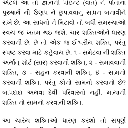
એટલે આ તો જ્ઞાનની પોઇન્ટ (વાત) ને પોતાનાં
પુરુષાર્થ ની ઉણપ ને છુપાવવાનું સાધન બનાવીને
રાખે છે. આ સાધનો ને મિટાવો તો બધી સમસ્યાઓ
સ્વયં જ ખતમ થઇ જશે. ચાર શક્તિઓને ધારણ
કરવાની છે. છે તો એક જ ઈશ્વરીય શક્તિ, પરંતુ
સ્પષ્ટ કરવા માટે કહેવાય છે. ૧ - સમેટવા ની શક્તિ
અર્થાત્ શોર્ટ (સાર) કરવાની શક્તિ, ૨ - સમાવવાની
શક્તિ, ૩ - સહન કરવાની શક્તિ, ૪ - સામનો
કરવાની શક્તિ. પરંતુ કોનો સામનો કરવાનો છે?
બાપદાદા અથવા દેવી પરિવારનો નહીં. માયાની
શક્તિ નો સામનો કરવાની શક્તિ.
આ ચારેય શક્તિઓ ધારણ કરશો તો સંપૂર્ણ