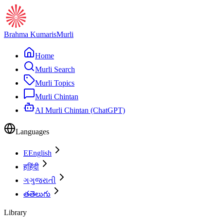
Brahma Kumaris
Murli
Home
Murli Search
Murli Topics
Murli Chintan
AI Murli Chintan (ChatGPT)
Languages
E
English
ह
हिंदी
ગ
ગુજરાતી
త
తెలుగు
Library