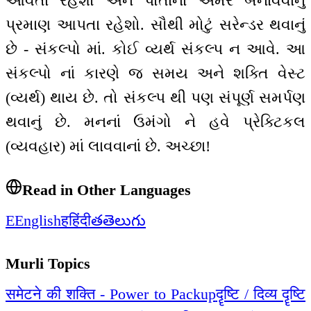
આવતા રહેશો અને પોતાનાં અમર બનાવવાનું
પ્રમાણ આપતા રહેશો. સૌથી મોટું સરેન્ડર થવાનું
છે - સંકલ્પો માં. કોઈ વ્યર્થ સંકલ્પ ન આવે. આ
સંકલ્પો નાં કારણે જ સમય અને શક્તિ વેસ્ટ
(વ્યર્થ) થાય છે. તો સંકલ્પ થી પણ સંપૂર્ણ સમર્પણ
થવાનું છે. મનનાં ઉમંગો ને હવે પ્રેક્ટિકલ
(વ્યવહાર) માં લાવવાનાં છે. અચ્છા!
Read in Other Languages
E
English
ह
हिंदी
త
తెలుగు
Murli Topics
समेटने की शक्ति - Power to Packup
दॄष्टि / दिव्य दॄष्टि