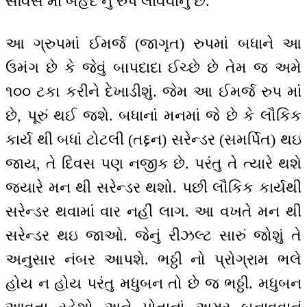
સર્વિસ માં બેહદ નું રુપ લાવવાનું છે.
આ ગ્રુપમાં ઈમર્જ (જાગૃત) રુપમાં બધાને આ
ઉમંગ છે કે જેવું બાપદાદા ઈચ્છે છે તેમ જ અમે
૧૦૦ ટકા કરીને દેખાડીશું. જેમ આ ઈમર્જ રુપ માં
છે, પૂરું થઈ જશે. બધાનાં મનમાં જે છે કે લૌકિક
કાર્ય થી બધાં ટોટલી (તદ્દન) સરેન્ડર (સમર્પિત) થઇ
જાય, તે દિવસ પણ નજીક છે. પરંતુ તે ત્યારે થશે
જ્યારે મન થી સરેન્ડર થશો. પછી લૌકિક કાર્યથી
સરેન્ડર થવામાં વાર નહીં લાગ. આ વખતે મન થી
સરેન્ડર થઇ જાઓ. જેનું રીઝલ્ટ સારું જોશું તે
અનુસાર નંબર આપશે. ભઠ્ઠી નો પ્રોગ્રામ ભલે
હોય ન હોય પરંતુ મધુબન તો છે જ ભઠ્ઠી. મધુબન