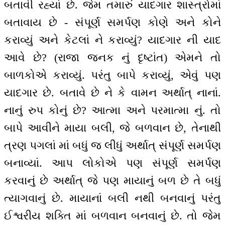
બતાવી રહ્યાં છે. જેમ તમારું યાદગાર શાસ્ત્રોમાં
બતાવાય છે - સંપૂર્ણ સમર્પણ કોણે અને કોને
કરાવ્યું અને કેટલાં ને કરાવ્યું? યાદગાર ની યાદ
આવે છે? (રાજા જનક નું દૃષ્ટાંત) એમને તો
બાળકોએ કરાવ્યું. પરંતુ બાપે કરાવ્યું, એવું પણ
યાદગાર છે. બતાવે છે ને કે વામન અર્થાત્ નાનાં.
નાનું રુપ કોનું છે? આત્મા અને પરમાત્મા નું. તો
બાપે આવીને માયા બલી, જે બળવાન છે, તેનાથી
ત્રણ પગલાં માં બધું જ લીધું અર્થાત્ સંપૂર્ણ સમર્પણ
બનાવ્યાં. આપ લોકોએ પણ સંપૂર્ણ સમર્પણ
કરવાનું છે અર્થાત્ જે પણ માયાનું બળ છે તે બધું
ત્યાગવાનું છે. માયાનાં બલી નથી બનવાનું પરંતુ
ઈશ્વરીય શક્તિ માં બળવાન બનવાનું છે. તો જેમ