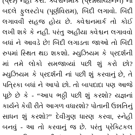
(પ્રશ્ન) નહીં કરો. ક્વેશ્ચનમાર્ક (પ્રશ્નાર્થચિહ્નન) નાં
બદલે ફુલસ્ટોપ (પૂર્ણવિરામ), બિંદી લગાવો. બિંદી
લગાવવી સહજ હોય છે. ક્વેશ્ચનમાર્ક તો કોઈ
લખી શકે કે નહીં. પરંતુ અહીંયા ક્વેશ્ચન લગાવવો
બધાં ને આવડે છે! બિંદી લગાડતા જાઓ તો બિંદી
રુપમાં સ્થિત થઇ શકશો. મ્યુઝિયમ કે પ્રદર્શની
માં તમે લોકો સમજાવ્યાં પછી શું કરો છો?
મ્યુઝિયમ કે પ્રદર્શની નાં પછી શું કરવાનું છે, તે
પત્રિકા બધાં ને આપો છો. તો બાપદાદા પણ આજે
પૂછે છે કે - “આપ ભઠ્ઠી પછી શું કરશો? યજ્ઞનાં
કાર્યને કેવી રીતે આગળ વધારશો? પોતાની ઉન્નતિનું
સાધન શું કરશો?” દેવીગુણ ધારણ કરવા, સ્નેહી
બનવું - આ તો કરવાનું જ છે. પરંતુ પ્રેક્ટિકલ