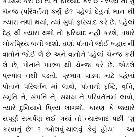
કોશિશ કરો છો તો તે ફરિયાદ કરે છે - સ્વયં માં શું
ચેન્જ (પરિવર્તન) કર્યું છે? પહેલાં દેહનાં ભાન થી
ન્યારા નથી થયાં, ત્યાં સુધી ફરિયાદ કરે છે. પહેલાં
દેહ થી ન્યારા થશો તો ફરિયાદ નહીં કરશે, વધારે
લોકપ્રિય બની જશો. ઘણાં પોતાને જોઈ બહાર ની
વાતોને જોઈ લે છે અને વાતોને પહેલાં ચેન્જ કરી
લે છે, પોતાને પાછળ થી ચેન્જ કરે છે. એટલે
પ્રભાવ નથી પડતો. પ્રભાવ પાડવા માટે પહેલાં
પોતાને પરિવર્તન માં લાવો, પોતાની દૃષ્ટિ, વૃત્તિ,
સ્મૃતિ ને, સંપત્તિ ને, સમય ને પરિવર્તનમાં લાવો,
ત્યારે દુનિયાને પ્રિય લાગશો. કારણ કે જ્યારે
સંપૂર્ણ સમર્પણ થઈ ગયાં તો ત્યારબાદ પછી ‘શું
કરવાનું છે’ ? ‘બોલવું-ચાલવું કેવું હોય’ - આ