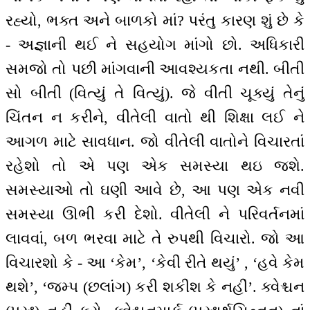
રહ્યો, ભક્ત અને બાળકો માં? પરંતુ કારણ શું છે કે
- અજ્ઞાની થઈ ને સહયોગ માંગો છો. અધિકારી
સમજો તો પછી માંગવાની આવશ્યકતા નથી. બીતી
સો બીતી (વિત્યું તે વિત્યું). જે વીતી ચૂક્યું તેનું
ચિંતન ન કરીને, વીતેલી વાતો થી શિક્ષા લઈ ને
આગળ માટે સાવધાન. જો વીતેલી વાતોને વિચારતાં
રહેશો તો એ પણ એક સમસ્યા થઇ જશે.
સમસ્યાઓ તો ઘણી આવે છે, આ પણ એક નવી
સમસ્યા ઊભી કરી દેશો. વીતેલી ને પરિવર્તનમાં
લાવવાં, બળ ભરવા માટે તે રુપથી વિચારો. જો આ
વિચારશો કે - આ ‘કેમ’, ‘કેવી રીતે થયું’ , ‘હવે કેમ
થશે’, ‘જમ્પ (છલાંગ) કરી શકીશ કે નહીં’. ક્વેશ્ચન