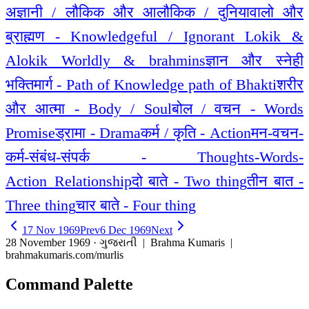
अज्ञानी / लौकिक और आलौकिक / दुनियावालो और
ब्राह्मण - Knowledgeful / Ignorant Lokik &
Alokik Worldly & brahmins
ज्ञान और स्नेही
भक्तिमार्ग - Path of Knowledge path of Bhakti
शरीर
और आत्मा - Body / Soul
बोल / वचन - Words
Promise
ड्रामा - Drama
कर्म / कृति - Action
मन-वचन-
कर्म-संबंध-संपर्क - Thoughts-Words-
Action_Relationship
दो बाते - Two thing
तीन बात -
Three thing
चार बाते - Four thing
17 Nov 1969
Prev
6 Dec 1969
Next
28 November 1969 · ગુજરાતી
| Brahma Kumaris |
brahmakumaris.com/murlis
Command Palette