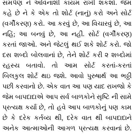
સમર્પણ ને અવિનાશી કાયમ રાખી શકશો. જેમ
કહે છે ને કે એક તો શોર્ટ (નાનું) કરો અને સોર્ટ
(વર્ગીકરણ) કરો. આ કરવું છે, આ વિચારવું છે, આ
નહિં; આ બનવું છે, આ નહીં. સોર્ટ (વર્ગીકરણ)
કરતાં જાઓ. અને જેટલું થઈ શકે શોર્ટ કરો. જો
દસ શબ્દો બોલવાનાં છે, તેને શોર્ટ કરી ૨ શબ્દોમાં
રહસ્ય બતાવો. તો આમ સોર્ટ કરતાં-કરતાં
બિલકુલ શોર્ટ થઇ જશે. આવો પુરુષાર્થ આ ભઠ્ઠી
પછી કરવાનો છે. એક વાત આ પણ યાદ રાખજો કે
જેમ બાપદાદાએ આપ સર્વ બાળકોને સૃષ્ટિ ની સામે
પ્રત્યક્ષ કર્યા છે, તો હવે આપ બાળકોનું પણ કામ
છે કે દરેક કર્તવ્ય થી, દરેક વાત થી બાપદાદાને
અનેક આત્માઓની આગળ પ્રત્યક્ષ કરવાનાં છે.