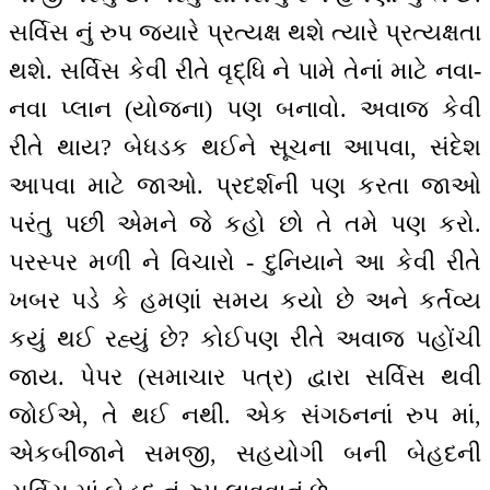
સર્વિસ નું રુપ જ્યારે પ્રત્યક્ષ થશે ત્યારે પ્રત્યક્ષતા
થશે. સર્વિસ કેવી રીતે વૃદ્ધિ ને પામે તેનાં માટે નવા-
નવા પ્લાન (યોજના) પણ બનાવો. અવાજ કેવી
રીતે થાય? બેધડક થઈને સૂચના આપવા, સંદેશ
આપવા માટે જાઓ. પ્રદર્શની પણ કરતા જાઓ
પરંતુ પછી એમને જે કહો છો તે તમે પણ કરો.
પરસ્પર મળી ને વિચારો - દુનિયાને આ કેવી રીતે
ખબર પડે કે હમણાં સમય કયો છે અને કર્તવ્ય
કયું થઈ રહ્યું છે? કોઈપણ રીતે અવાજ પહોંચી
જાય. પેપર (સમાચાર પત્ર) દ્વારા સર્વિસ થવી
જોઈએ, તે થઈ નથી. એક સંગઠનનાં રુપ માં,
એકબીજાને સમજી, સહયોગી બની બેહદની