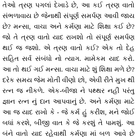
તેઓ ત્રણ પગલાં દેખાડે છે, આ કઈ ત્રણ વાતો
સંભળાવાય છે જેનાથી સંપૂર્ણ સમર્પણ આવી જાય
છે? મન્સા, વાચા અને કર્મણા માટે શિક્ષા કઈ છે?
જો તે ત્રણ વાતો યાદ રાખશો તો સંપૂર્ણ સમર્પણ
થઈ જ જશો. એ ત્રણ વાતો કઈ? એક તો દેહ
સહિત સર્વ સંબંધો નો ત્યાગ. મામેકમ યાદ કરો.
આ તો થઈ ગઈ મન્સા. વાચા માટે શું શિક્ષા મળે છે?
દરેક સમય જેમ મોતી વીણો છો, એવી રીતે મુખ થી
રત્ન જ નીકળે. એક-બીજા ને પથ્થર નહીં પરંતુ
જ્ઞાન રત્ન નું દાન આપવાનું છે. અને કર્મણા માટે
આ જ યાદ રાખો કે - જે કર્મ હું કરીશ, મને જોઈ
બધાં કરશે, બીજી વાત કે જે કરશું તે પામશું. આ
બંને વાતો યાદ રહેવાથી કર્મણા માં બળ આવે છે