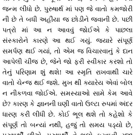
જન્મ લીધો છે. પુરુષાર્થ માં પણ જે વાતો કમજોરી
ની છે તે બધી અહીંયા જ છોડીને જવાની છે. પછી
પત્રો માં આ ન આવવું જોઈએ કે પાછલા
સંસ્કારોને કારણે આ થઈ ગયું. જ્યારે સંપૂર્ણ
સમર્પણ થઈ ગયાં, તો એમ જ વિચારવાનું કે દાન
આપેલી ચીજ છે, જેને જો ફરી સ્વીકાર કરશો તો
તેનું પરિણામ શું થશે! આ સ્મૃતિ રાખવાથી ચારે
વાતો ચેન્જ થઈ જશે. મુખ થી ક્યારેય એવાં બોલ
ન નીકળવા જોઈએ. સમસ્યાઓ સામે કેમ આવે
છે? કારણ કે જ્ઞાનની ઘણી વાતો ઉલ્ટા રુપમાં અંદર
ધારણ કરી લીધી છે. કોઈ ભૂલ થશે તો કહેશો કે
સંપૂર્ણ તો બન્યાં નથી, હજું તો સમય પડ્યો છે,