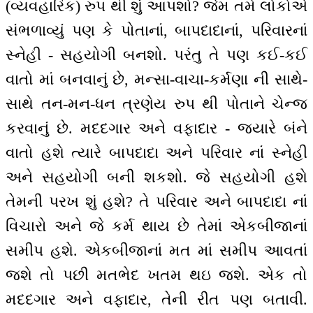
(વ્યવહારિક) રુપ થી શું આપશો? જેમ તમે લોકોએ
સંભળાવ્યું પણ કે પોતાનાં, બાપદાદાનાં, પરિવારનાં
સ્નેહી - સહયોગી બનશો. પરંતુ તે પણ કઈ-કઈ
વાતો માં બનવાનું છે, મન્સા-વાચા-કર્મણા ની સાથે-
સાથે તન-મન-ધન ત્રણેય રુપ થી પોતાને ચેન્જ
કરવાનું છે. મદદગાર અને વફાદાર - જ્યારે બંને
વાતો હશે ત્યારે બાપદાદા અને પરિવાર નાં સ્નેહી
અને સહયોગી બની શકશો. જે સહયોગી હશે
તેમની પરખ શું હશે? તે પરિવાર અને બાપદાદા નાં
વિચારો અને જે કર્મ થાય છે તેમાં એકબીજાનાં
સમીપ હશે. એકબીજાનાં મત માં સમીપ આવતાં
જશે તો પછી મતભેદ ખતમ થઇ જશે. એક તો
મદદગાર અને વફાદાર, તેની રીત પણ બતાવી.