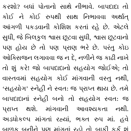
કરશો? બધાં પોતાનો સાથે નીભાવે. બાપદાદા તો
કોઈ ને કોઈ રુપથી સાથ નિભાવવા અર્થાત્
આંગળી પકડવાની કોશિશ કરતાં રહે છે. એટલે
સુધી, જે બિલકુલ શ્વાસ છૂટવા સુધી, શ્વાસ છૂટવાનો
પણ હોય છે તો પણ પ્રાણ ભરે છે. પરંતુ કોઇ
ઓક્સિજન લગાવવા જ ન દે, નળીને જ કાઢી નાખે
તો શું કરે! જો બાપદાદાનો સહયોગ જોઈએ; તો
વાસ્તવમાં સહયોગ કોઈ માંગવાની વસ્તુ નથી,
‘સહયોગ’ સ્નેહી ને સ્વત: જ પ્રાપ્ત થાય છે. તમે
બાપદાદાનાં સ્નેહી બનો તો સહયોગ સ્વત: જ
પ્રાપ્ત થશે. માંગવાની આવશ્યકતા નથી.
અડધોકલ્પ માંગતાં રહ્યાં, ભક્ત રુપ માં. હવે
બાળક બનીને પણ માંગતાં રહો તો બાકી ફર્ક શું