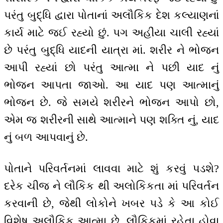
પરંતુ બુદ્ધિ દ્વારા પોતાનાં અલૌકિક દેશ કલ્યાણનાં
કાર્ય માટે જઈ રહ્યો છું. પગ અહીંયા ચાલી રહ્યાં
છે પરંતુ બુદ્ધિ યાદની યાત્રા માં. શરીર ને ભોજન
આપી રહ્યાં છો પરંતુ આત્મા ને પછી યાદ નું
ભોજન આપતા જાઓ. આ યાદ પણ આત્માનું
ભોજન છે. જે સમયે શરીરને ભોજન આપો છો,
એમ જ શરીરની સાથે આત્માને પણ શક્તિ નું, યાદ
નું બળ આપવાનું છે.
પોતાને પરિવર્તનમાં લાવવા માટે શું કરવું પડશે?
દરેક ચીજ ને લૌકિક થી અલોકિકતા માં પરિવર્તન
કરવાની છે, જેથી લોકોને ખબર પડે કે આ કોઈ
વિશેષ અલૌકિક આત્મા છે. લૌકિકમાં રહેતા હોવા