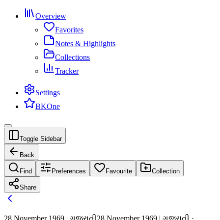
Overview
Favorites
Notes & Highlights
Collections
Tracker
Settings
BKOne
Toggle Sidebar
Back
Find
Preferences
Favourite
Collection
Share
28 November 1969 | ગુજરાતી
28 November 1969 | ગુજરાતી ·