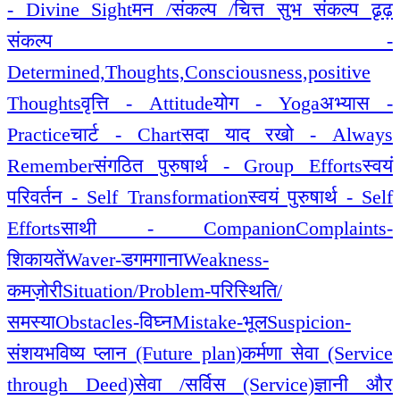
- Divine Sight
मन /संकल्प /चित्त सुभ संकल्प ढृढ़
संकल्प -
Determined,Thoughts,Consciousness,positive
Thoughts
वृत्ति - Attitude
योग - Yoga
अभ्यास -
Practice
चार्ट - Chart
सदा याद रखो - Always
Remember
संगठित पुरुषार्थ - Group Efforts
स्वयं
परिवर्तन - Self Transformation
स्वयं पुरुषार्थ - Self
Efforts
साथी - Companion
Complaints-
शिकायतें
Waver-डगमगाना
Weakness-
कमज़ोरी
Situation/Problem-परिस्थिति/
समस्या
Obstacles-विघ्न
Mistake-भूल
Suspicion-
संशय
भविष्य प्लान (Future plan)
कर्मणा सेवा (Service
through Deed)
सेवा /सर्विस (Service)
ज्ञानी और