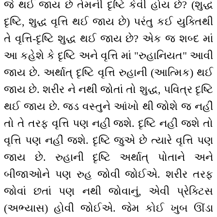
જે થઈ જાય છે તેમની દૃષ્ટિ કેવી હોય છે? (શુદ્ધ
દૃષ્ટિ, શુદ્ધ વૃત્તિ થઈ જાય છે) પરંતુ કઈ યુક્તિથી
તે વૃત્તિ-દૃષ્ટિ શુદ્ધ થઈ જાય છે? એક જ શબ્દ માં
આ કહેશે કે દૃષ્ટિ અને વૃત્તિ માં "રુહાનિયત" આવી
જાય છે. અર્થાત્ દૃષ્ટિ વૃત્તિ રુહાની (આત્મિક) થઈ
જાય છે. શરીર ને નથી જોતાં તો શુદ્ધ, પવિત્ર દૃષ્ટિ
થઈ જાય છે. જડ વસ્તુને આંખો થી જોશે જ નહીં
તો તે તરફ વૃત્તિ પણ નહીં જશે. દૃષ્ટિ નહીં જશે તો
વૃત્તિ પણ નહીં જશે. દૃષ્ટિ જુએ છે ત્યારે વૃત્તિ પણ
જાય છે. રુહાની દૃષ્ટિ અર્થાત્ પોતાને અને
બીજાઓને પણ રુહ જોવી જોઈએ. શરીર તરફ
જોવાં છતાં પણ નથી જોવાનું, એવી પ્રેક્ટિસ
(અભ્યાસ) હોવી જોઈએ. જેમ કોઈ ખુબ ઊંડા