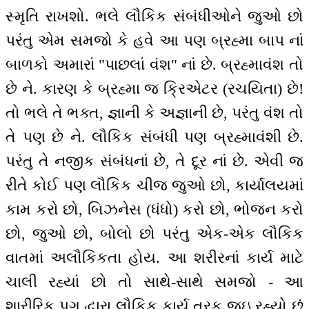
સ્મૃતિ રાખશો. ભલે લૌકિક સંબંધીઓને જુઓ છો
પરંતુ એમ સમજો કે હવે આ પણ બ્રહ્મા બાપ નાં
બાળકો અમારાં "પાછલાં વંશ" નાં છે. બ્રહ્માવંશ તો
છે ને. કારણ કે બ્રહ્મા જ ક્રિએટર (રચયિતા) છે!
તો ભલે તે ભક્ત, જ્ઞાની કે અજ્ઞાની છે, પરંતુ વંશ તો
તે પણ છે ને. લૌકિક સંબંધી પણ બ્રહ્માવંશી છે.
પરંતુ તે નજીક સંબંધનાં છે, તે દૂર નાં છે. એવી જ
રીતે કોઈ પણ લૌકિક ચીજ જુઓ છો, કાર્યાલયમાં
કામ કરો છો, બિઝનેસ (ધંધો) કરો છો, ભોજન કરો
છો, જુઓ છો, બોલો છો પરંતુ એક-એક લૌકિક
વાતમાં અલૌકિકતા હોય. આ શરીરનાં કાર્ય માટે
ચાલી રહ્યાં છો તો સાથે-સાથે સમજો - આ
શારીરિક પગ દ્વારા લૌકિક કાર્ય તરફ જઇ રહ્યો છું