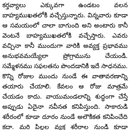
కర్తవ్యాలు ఎక్కువగా ఉండటం వలన
బాహ్యముఖతలోకి వచ్చేస్తున్నారు. విన్నవారు కూడా
ఆ సమయంలో చాలా బాగుంది అని అంటారు కానీ
వెంటనే బాహ్యముఖతలోకి వచ్చేస్తారు. ఎవరు
వచ్చినా కానీ ముందుగా వారికి అవ్యక్త ప్రభావము
అనుభవమయ్యేలా ప్రోగ్రామును చేయండి.
సమ్మేళనము సఫలతను పొందడానికి ఇదే సాధనము.
కొన్ని రోజుల ముందు నుండే ఈ వాతావరణాన్ని
తయారు చేయాలి. కేవలం ఆ రోజు మాత్రమే
చేయడం కాదు. వాయుమండలాన్ని శుద్ధంగా చేస్తే
అప్పుడు ఏదైనా నవీనత కనిపిస్తుంది. సాకారుడి
శరీరంలో కూడా దూరం నుండే అలౌకికత కనిపించేది
కదా. మరి పిల్లల వ్యక్త శరీరాల నుండి కూడా