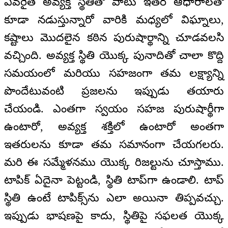
ఎవరైతే అవ్యక్త స్థితితో పాటు ఇతర ఆధారాలతో
కూడా నడుస్తున్నారో వారికి మధ్యలో విఘ్నాలు,
కష్టాలు మొదలైన కఠిన పురుషార్థాన్ని చూడవలసి
వచ్చింది. అవ్యక్త స్థితి యొక్క పునాదితో చాలా కొద్ది
సమయంలో మరియు సహజంగా తమ లక్ష్యాన్ని
పొందేటువంటి ప్రజలను ఇప్పుడు తయారు
చేయండి. ఎంతగా స్వయం సహజ పురుషార్థీగా
ఉంటారో, అవ్యక్త శక్తిలో ఉంటారో అంతగా
ఇతరులను కూడా తమ సమానంగా చేయగలరు.
మరి ఈ సమ్మేళనము యొక్క రిజల్టును చూస్తాము.
టాపిక్ ఏదైనా పెట్టండి, స్థితి టాప్‌గా ఉండాలి. టాప్
స్థితి ఉంటే టాపిక్స్‌ను ఎలా అయినా తిప్పవచ్చు.
ఇప్పుడు భాషణపై కాదు, స్థితిపై సఫలత యొక్క