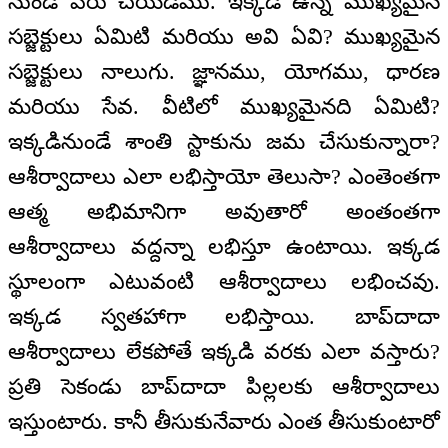
నుండి వేరు చేయడము. ఇక్కడ ఉన్న ముఖ్యమైన
సబ్జెక్టులు ఏమిటి మరియు అవి ఏవి? ముఖ్యమైన
సబ్జెక్టులు నాలుగు. జ్ఞానము, యోగము, ధారణ
మరియు సేవ. వీటిలో ముఖ్యమైనది ఏమిటి?
ఇక్కడినుండే శాంతి స్టాకును జమ చేసుకున్నారా?
ఆశీర్వాదాలు ఎలా లభిస్తాయో తెలుసా? ఎంతెంతగా
ఆత్మ అభిమానిగా అవుతారో అంతంతగా
ఆశీర్వాదాలు వద్దన్నా లభిస్తూ ఉంటాయి. ఇక్కడ
స్థూలంగా ఎటువంటి ఆశీర్వాదాలు లభించవు.
ఇక్కడ స్వతహాగా లభిస్తాయి. బాప్‌దాదా
ఆశీర్వాదాలు లేకపోతే ఇక్కడి వరకు ఎలా వస్తారు?
ప్రతి సెకండు బాప్‌దాదా పిల్లలకు ఆశీర్వాదాలు
ఇస్తుంటారు. కానీ తీసుకునేవారు ఎంత తీసుకుంటారో