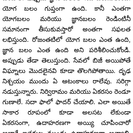
యోగ బలం గుప్తంగా ఉంది. కానీ ఎంతగా
యోగబలం మరియు జ్ఞానబలం రెండింటినీ
సమానంగా తీసుకువస్తారో అంతగా సఫలత
లభిస్తుంది. రోజంతటిలో యోగ బలం ఎంత ఉంది,
జ్ఞాన బలం ఎంత ఉంది అని పరిశీలించుకోండి.
అప్పుడు తేడా తెలుస్తుంది. సేవలో బిజీ అయిపోతే
విఘ్నాలు మొదలైనవి కూడా తొలగిపోతాయి. దృఢ
నిశ్చయం ముందు ఏ ఆటంకాలు రాలేవు. సరిగ్గా
నడుస్తున్నారు. నిర్విరామం మరియు ఏకరసం రెండూ
గుణాలే. సదా ఫాలో ఫాదర్ చేయాలి. ఎలా అయితే
సాకార రూపంలో కూడా అలసట లేకుండా
ఏకరసంగా, ఉదాహరణగా అయ్యి చూపించారో