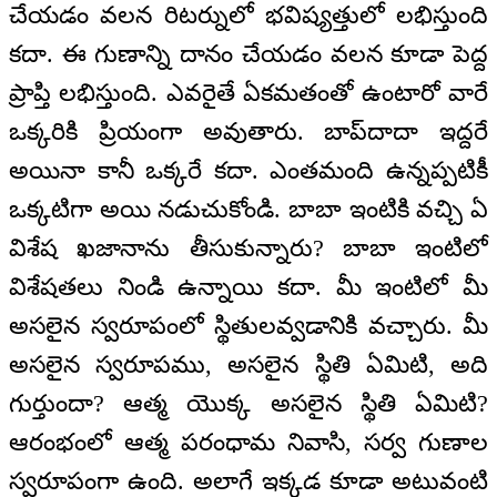
చేయడం వలన రిటర్నులో భవిష్యత్తులో లభిస్తుంది
కదా. ఈ గుణాన్ని దానం చేయడం వలన కూడా పెద్ద
ప్రాప్తి లభిస్తుంది. ఎవరైతే ఏకమతంతో ఉంటారో వారే
ఒక్కరికి ప్రియంగా అవుతారు. బాప్‌దాదా ఇద్దరే
అయినా కానీ ఒక్కరే కదా. ఎంతమంది ఉన్నప్పటికీ
ఒక్కటిగా అయి నడుచుకోండి. బాబా ఇంటికి వచ్చి ఏ
విశేష ఖజానాను తీసుకున్నారు? బాబా ఇంటిలో
విశేషతలు నిండి ఉన్నాయి కదా. మీ ఇంటిలో మీ
అసలైన స్వరూపంలో స్థితులవ్వడానికి వచ్చారు. మీ
అసలైన స్వరూపము, అసలైన స్థితి ఏమిటి, అది
గుర్తుందా? ఆత్మ యొక్క అసలైన స్థితి ఏమిటి?
ఆరంభంలో ఆత్మ పరంధామ నివాసి, సర్వ గుణాల
స్వరూపంగా ఉంది. అలాగే ఇక్కడ కూడా అటువంటి