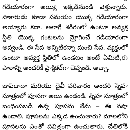
గడియారంగా అయ్యి ఇక్కడినుండి వెళ్తున్నారు.
సాకారుడు కూడా సమయం యొక్క గడియారంగా
అయ్యారు కదా. అలాగే శరీరంలో ఉంటూ అవ్యక్త
స్థితి యొక్క గంటలను మ్రోగించే గడియారంగా
అవ్వండి. ఈ సేవ అన్నిటికన్నా మంచి సేవ. వ్యక్తంలో
ఉంటూ అవ్యక్త స్థితిలో ఉండటం అంటే ఏమిటి,ఈ
పాఠాన్ని అందరికీ ప్రాక్టికల్‌గా చెప్పండి. అచ్ఛా.
బాప్‌దాదా మరియు దైవీ పరివారం అందరి స్నేహ
సూత్రంలో పూసగా అయి ఉండండి. స్నేహ సూత్రంలో
బంధింపబడి ఉన్న పూసను నేను – ఈ నషా
ఉండాలి. పూసలను ఎక్కడ ఉంచుతారు? మాలలోని
పూసలను ఎంతో పవిత్రంగా ఉంచుతారు. చేతిలోకి