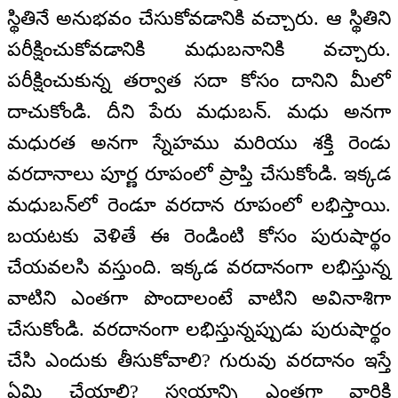
స్థితినే అనుభవం చేసుకోవడానికి వచ్చారు. ఆ స్థితిని
పరీక్షించుకోవడానికి మధుబనానికి వచ్చారు.
పరీక్షించుకున్న తర్వాత సదా కోసం దానిని మీలో
దాచుకోండి. దీని పేరు మధుబన్. మధు అనగా
మధురత అనగా స్నేహము మరియు శక్తి రెండు
వరదానాలు పూర్ణ రూపంలో ప్రాప్తి చేసుకోండి. ఇక్కడ
మధుబన్‌లో రెండూ వరదాన రూపంలో లభిస్తాయి.
బయటకు వెళితే ఈ రెండింటి కోసం పురుషార్థం
చేయవలసి వస్తుంది. ఇక్కడ వరదానంగా లభిస్తున్న
వాటిని ఎంతగా పొందాలంటే వాటిని అవినాశిగా
చేసుకోండి. వరదానంగా లభిస్తున్నప్పుడు పురుషార్థం
చేసి ఎందుకు తీసుకోవాలి? గురువు వరదానం ఇస్తే
ఏమి చేయాలి? స్వయాన్ని ఎంతగా వారికి