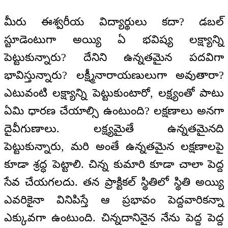
మీరు ఈశ్వరీయ విద్యార్థులు కదా? డబల్
స్టూడెంటుగా అయ్యి ఏ భవిష్య లక్ష్యాన్ని
పెట్టుకున్నారు? దేనిని ఉన్నతమైన పదవిగా
భావిస్తున్నారు? లక్ష్మీనారాయణులుగా అవుతారా?
ఎటువంటి లక్ష్యాన్ని పెట్టుకుంటారో, లక్ష్యంతో పాటు
ఏమి ధారణ చేయాల్సి ఉంటుంది? లక్షణాలు అనగా
దైవీగుణాలు. లక్ష్యమైతే ఉన్నతమైనది
పెట్టుకున్నారు, మరి అంతే ఉన్నతమైన లక్షణాలపై
కూడా శ్రద్ధ పెట్టాలి. చిన్న కుమారి కూడా చాలా పెద్ద
సేవ చేయగలదు. తన ప్రాక్టికల్ స్థితిలో స్థితి అయ్యి
ఎవరికైనా వినిపిస్తే ఆ ప్రభావం పెద్దవారికన్నా
ఎక్కువగా ఉంటుంది. చిన్నదానినైన నేను పెద్ద పెద్ద