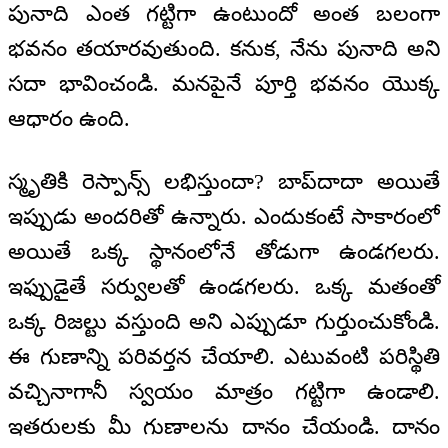
పునాది ఎంత గట్టిగా ఉంటుందో అంత బలంగా
భవనం తయారవుతుంది. కనుక, నేను పునాది అని
సదా భావించండి. మనపైనే పూర్తి భవనం యొక్క
ఆధారం ఉంది.
స్మృతికి రెస్పాన్స్ లభిస్తుందా? బాప్‌దాదా అయితే
ఇప్పుడు అందరితో ఉన్నారు. ఎందుకంటే సాకారంలో
అయితే ఒక్క స్థానంలోనే తోడుగా ఉండగలరు.
ఇఫ్పుడైతే సర్వులతో ఉండగలరు. ఒక్క మతంతో
ఒక్క రిజల్టు వస్తుంది అని ఎప్పుడూ గుర్తుంచుకోండి.
ఈ గుణాన్ని పరివర్తన చేయాలి. ఎటువంటి పరిస్థితి
వచ్చినాగానీ స్వయం మాత్రం గట్టిగా ఉండాలి.
ఇతరులకు మీ గుణాలను దానం చేయండి. దానం