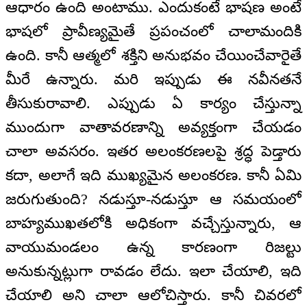
ఆధారం ఉంది అంటాము. ఎందుకంటే భాషణ అంటే
భాషలో ప్రావీణ్యమైతే ప్రపంచంలో చాలామందికి
ఉంది. కానీ ఆత్మలో శక్తిని అనుభవం చేయించేవారైతే
మీరే ఉన్నారు. మరి ఇప్పుడు ఈ నవీనతనే
తీసుకురావాలి. ఎప్పుడు ఏ కార్యం చేస్తున్నా
ముందుగా వాతావరణాన్ని అవ్యక్తంగా చేయడం
చాలా అవసరం. ఇతర అలంకరణలపై శ్రద్ధ పెడ్తారు
కదా, అలాగే ఇది ముఖ్యమైన అలంకరణ. కానీ ఏమి
జరుగుతుంది? నడుస్తూ-నడుస్తూ ఆ సమయంలో
బాహ్యముఖతలోకి అధికంగా వచ్చేస్తున్నారు, ఆ
వాయుమండలం ఉన్న కారణంగా రిజల్టు
అనుకున్నట్లుగా రావడం లేదు. ఇలా చేయాలి, ఇది
చేయాలి అని చాలా ఆలోచిస్తారు. కానీ చివరలో