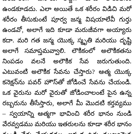
ఉండకూడదు. ఎలా అయితే ఒక శరీరం విడిచి మరో
శరీరం తీసుకుంటే పూర్వ జన్మ విషయాలేవీ గుర్తు
ఉండవో, అలాగే ఇది కూడా మరుజీవగా అయ్యారు
కదా. మరి గత జన్మ యొక్క స్మృతి మరియు దృష్టి
అలాగే సమాప్తమవ్వాలి. లౌకికంలో అలౌకికతను
నింపడం వలనే అలౌకిక సేవ జరుగుతుంది.
ఎటువంటి అలౌకిక సేవను చేస్తారు? ఆత్మ యొక్క
కనెక్షన్‌ను పవర్ హౌస్‌తో జోడించే సేవను చేయండి.
ఒక వైరును మరో వైరుతో జోడించాలంటే పైన ఉన్న
రబ్బరును తీసేస్తారు, అలాగే మీ మొదటి కర్తవ్యము
– స్వయాన్ని ఆత్మగా భావించి శరీర భానం నుండి
వేరవ్వడము మరియు ఇతరులను కూడా శరీర భానం