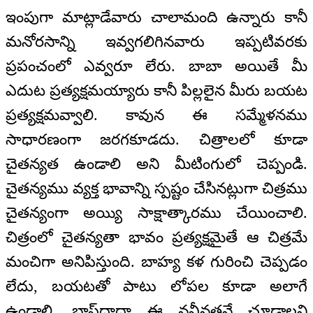
ఇంపుగా మాట్లాడేవారు చాలామంది ఉన్నారు కానీ
మనోరసాన్ని ఇవ్వగలిగినవారు ఇప్పటివరకు
ప్రపంచంలో ఎవ్వరూ లేరు. బాబా అయితే మీ
ఎదుట ప్రత్యక్షమయ్యారు కానీ పిల్లలైన మీరు బయట
ప్రత్యక్షమవ్వాలి. కావున ఈ సమ్మేళనము
సాధారణంగా జరగకూడదు. చిత్రాలలో కూడా
చైతన్యత ఉండాలి అని మీటింగులో చెప్పండి.
చైతన్యము వ్యక్త భావాన్ని స్పష్టం చేసినట్లుగా చిత్రము
చైతన్యంగా అయ్యి సాక్షాత్కారము చేయించాలి.
చిత్రంలో చైతన్యతా భావం ప్రత్యక్షమైతే ఆ చిత్రమే
మంచిగా అనిపిస్తుంది. బాహ్య కళ గురించి చెప్పడం
లేదు, బయటతో పాటు లోపల కూడా అలాగే
ఉండాలి. బాప్‌దాదా ఈ నవీనతనే చూడాలని