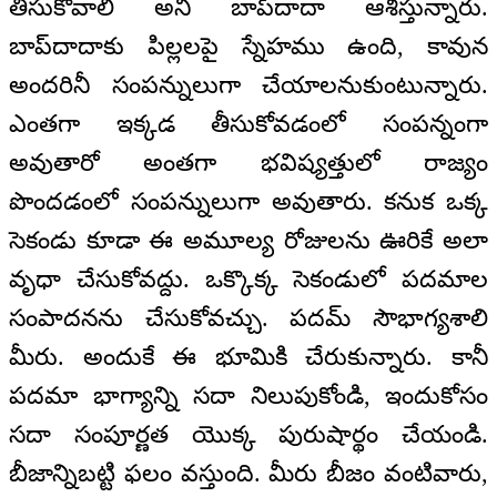
తీసుకోవాలి అని బాప్‌దాదా ఆశిస్తున్నారు.
బాప్‌దాదాకు పిల్లలపై స్నేహము ఉంది, కావున
అందరినీ సంపన్నులుగా చేయాలనుకుంటున్నారు.
ఎంతగా ఇక్కడ తీసుకోవడంలో సంపన్నంగా
అవుతారో అంతగా భవిష్యత్తులో రాజ్యం
పొందడంలో సంపన్నులుగా అవుతారు. కనుక ఒక్క
సెకండు కూడా ఈ అమూల్య రోజులను ఊరికే అలా
వృధా చేసుకోవద్దు. ఒక్కొక్క సెకండులో పదమాల
సంపాదనను చేసుకోవచ్చు. పదమ్ సౌభాగ్యశాలి
మీరు. అందుకే ఈ భూమికి చేరుకున్నారు. కానీ
పదమా భాగ్యాన్ని సదా నిలుపుకోండి, ఇందుకోసం
సదా సంపూర్ణత యొక్క పురుషార్థం చేయండి.
బీజాన్నిబట్టి ఫలం వస్తుంది. మీరు బీజం వంటివారు,