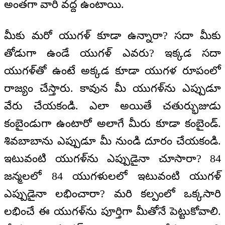
అంతగా వారి వద్ద ఉంటాయి.
మీకు మరో యుగళ్ కూడా ఉన్నారా? సదా మీకు
తోడుగా ఉండే యుగళ్ ఎవరు? ఇక్కడ సదా
యుగళ్‌తో ఉంటే అక్కడ కూడా యుగళ రూపంలో
రాజ్యం చేస్తారు. కావున మీ యుగళ్‌ను ఎప్పుడూ
వేరు చేయకండి. ఎలా అయితే చతుర్భుజుడు
కంబైండుగా ఉంటారో అలాగే మీరు కూడా కంబైండ్.
శివబాబాను ఎప్పుడూ మీ నుండి దూరం చేయకండి.
ఇటువంటి యుగళ్‌ను ఎప్పుడైనా చూసారా? 84
జన్మలలో 84 యుగళులలో ఇటువంటి యుగళ్
ఎప్పుడైనా లభించారా? మరి కల్పంలో ఒక్కసారి
లభించే ఈ యుగళ్‌ను పూర్తిగా మీతోనే పెట్టుకోవాలి.