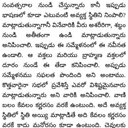
సంవత్సరాల నుండి చేస్తున్నారు కానీ ఇప్పుడు
భాషణలో కూడా ఎటువంటి అవ్యక్త స్థితిని నింపాలి?
మాట్లాడుతున్నాగానీ వినేవారికి వీరు అశరీరిగా, శబ్దం
నుండి అతీతంగా ఉండి మాట్లాడుతున్నారు
అనిపించాలి. ఇప్పుడు ఈ సమ్మేళనంలో ఈ నవీనత
ఉండాలి. ఆ వక్తలు మరియు బ్రాహ్మణ వక్తలలో
దూరం నుండే ఈ తేడా కనిపించాలి. అప్పుడు
సమ్మేళనము సఫలత పొందింది అని అంటాము.
కొత్తవారైనా సభలో ప్రవేశిస్తే ఎవరో విశిష్టమైనవారు
మాట్లాడుతున్నారు అని వారికి అనిపించాలి. వాణి
బలం కేవలం కర్ణరసం వరకే ఉంటుంది. అదే అవ్యక్త
స్థితిలో స్థితి అయ్యి మాట్లాడితే అది కేవలం కర్ణరసం
వరకే కాదు మనోరసం కూడా ఉంటుంది. చెవులకు