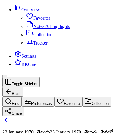
Overview
Favorites
Notes & Highlights
Collections
Tracker
Settings
BKOne
Toggle Sidebar
Back
Find
Preferences
Favourite
Collection
Share
23 January 1970 | తెలుగు
23 January 1970 | తెలుగు · సేవలో