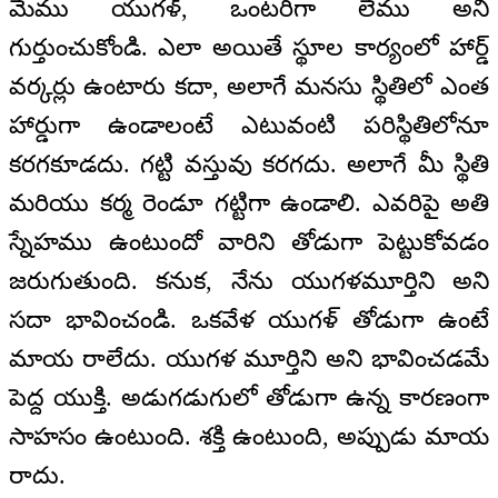
మేము యుగళ్, ఒంటరిగా లేము అని
గుర్తుంచుకోండి. ఎలా అయితే స్థూల కార్యంలో హార్డ్
వర్కర్లు ఉంటారు కదా, అలాగే మనసు స్థితిలో ఎంత
హార్డుగా ఉండాలంటే ఎటువంటి పరిస్థితిలోనూ
కరగకూడదు. గట్టి వస్తువు కరగదు. అలాగే మీ స్థితి
మరియు కర్మ రెండూ గట్టిగా ఉండాలి. ఎవరిపై అతి
స్నేహము ఉంటుందో వారిని తోడుగా పెట్టుకోవడం
జరుగుతుంది. కనుక, నేను యుగళమూర్తిని అని
సదా భావించండి. ఒకవేళ యుగళ్ తోడుగా ఉంటే
మాయ రాలేదు. యుగళ మూర్తిని అని భావించడమే
పెద్ద యుక్తి. అడుగడుగులో తోడుగా ఉన్న కారణంగా
సాహసం ఉంటుంది. శక్తి ఉంటుంది, అప్పుడు మాయ
రాదు.