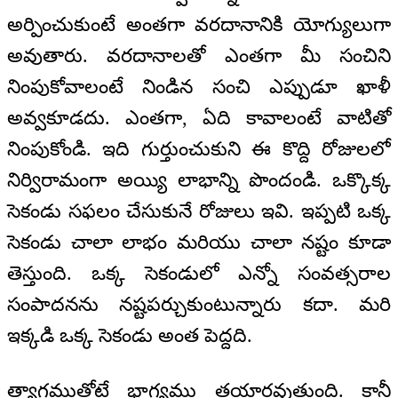
అర్పించుకుంటే అంతగా వరదానానికి యోగ్యులుగా
అవుతారు. వరదానాలతో ఎంతగా మీ సంచిని
నింపుకోవాలంటే నిండిన సంచి ఎప్పుడూ ఖాళీ
అవ్వకూడదు. ఎంతగా, ఏది కావాలంటే వాటితో
నింపుకోండి. ఇది గుర్తుంచుకుని ఈ కొద్ది రోజులలో
నిర్విరామంగా అయ్యి లాభాన్ని పొందండి. ఒక్కొక్క
సెకండు సఫలం చేసుకునే రోజులు ఇవి. ఇప్పటి ఒక్క
సెకండు చాలా లాభం మరియు చాలా నష్టం కూడా
తెస్తుంది. ఒక్క సెకండులో ఎన్నో సంవత్సరాల
సంపాదనను నష్టపర్చుకుంటున్నారు కదా. మరి
ఇక్కడి ఒక్క సెకండు అంత పెద్దది.
త్యాగముతోటే భాగ్యము తయారవుతుంది. కానీ