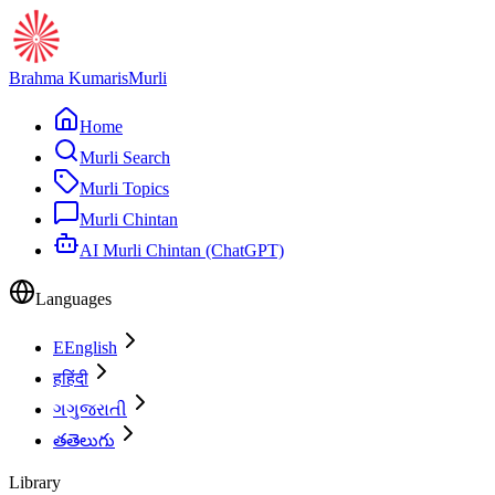
Brahma Kumaris
Murli
Home
Murli Search
Murli Topics
Murli Chintan
AI Murli Chintan (ChatGPT)
Languages
E
English
ह
हिंदी
ગ
ગુજરાતી
త
తెలుగు
Library