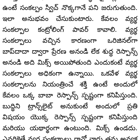
ఉంటే సంకల్పం స్విచ్ నొక్కగానే పని జరుగుతుంది.
ఇలా అనుభవం చేసుకుంటారు. కేవలం వ్యర్థ
సంకల్పాల కంట్రోలింగ్ పావర్ కావాలి. వ్యర్థ
సంకల్పాలు వచ్చిన కారణంగా ఒరిజినల్‌గా
బాప్‌దాదా ద్వారా ప్రేరణ అనండి లేక శుద్ధ రెస్పాన్స్
అనండి అది మిక్స్ అయిపోతుంది ఎందుకంటే వ్యర్థ
సంకల్పాలు అధికంగా ఉన్నాయి. ఒకవేళ వ్యర్థ
సంకల్పాలను నియంత్రించే శక్తి ఉంటే అందులో
కేవలం ఒక్క బాబా రెస్పాన్స్ స్పష్టంగా కనిపిస్తుంది.
బుద్ధిని ట్రాన్స్‌లైట్ అనుకుంటే అందులో ప్రతి
విషయం యొక్క రెస్పాన్స్ స్పష్టంగా కనిపిస్తుంది
మరియు యథార్థంగా ఉంటుంది. మిక్స్ ఉండదు.
ఎవరికైతే వ్యర్థ సంకల్పాలు రావో వారు తమ అవ్యక్త