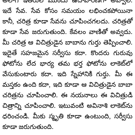
అలాగే ఇతరుల ముందు ఉదాహరణగా అవ్వాలి.
ఇదే సేవ. సేవ కోసం సమయం లభించకపోయినా
కానీ, చరిత్ర కూడా సేవను చూపించగలదు. చరిత్రతో
కూడా సేవ జరుగుతుంది. కేవలం వాణితో అవ్వదు.
మీ చరిత్ర ఆ విచిత్రుడైన బాబాను గుర్తు తెప్పించాలి.
ఇదైతే సహజమైన సర్వీసు కదా. కొందరు గురువు
ఫోటోను లేద భార్య తమ భర్త ఫోటోను లాకెట్‌లో
వేసుకుంటారు కదా. ఇది స్నేహానికి గుర్తు. మీ ఈ
మస్తకం ఉంది కదా, ఇది కూడా ఆ విచిత్రుడైన బాబా
చరిత్రను చూపించాలి. ఈ నయనాలు ఈ విచిత్రుడి
చిత్రాన్ని చూపించాలి. ఇటువంటి అవినాశి లాకెట్‌ను
ధరించండి. మీకు స్మృతి కూడా ఉంటుంది, సర్వీసు
కూడా జరుగుతుంది.