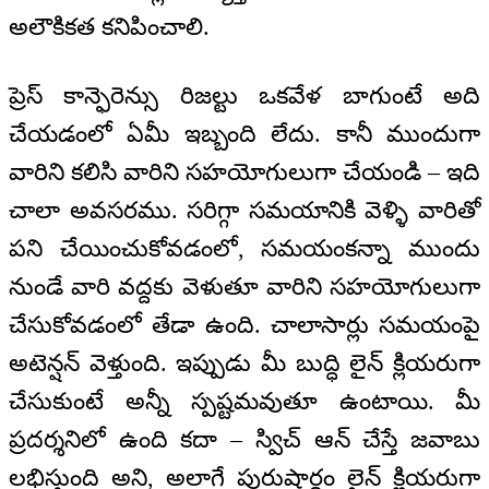
అలౌకికత కనిపించాలి.
ప్రెస్ కాన్ఫెరెన్సు రిజల్టు ఒకవేళ బాగుంటే అది
చేయడంలో ఏమీ ఇబ్బంది లేదు. కానీ ముందుగా
వారిని కలిసి వారిని సహయోగులుగా చేయండి – ఇది
చాలా అవసరము. సరిగ్గా సమయానికి వెళ్ళి వారితో
పని చేయించుకోవడంలో, సమయంకన్నా ముందు
నుండే వారి వద్దకు వెళుతూ వారిని సహయోగులుగా
చేసుకోవడంలో తేడా ఉంది. చాలాసార్లు సమయంపై
అటెన్షన్ వెళ్తుంది. ఇప్పుడు మీ బుద్ధి లైన్ క్లియరుగా
చేసుకుంటే అన్నీ స్పష్టమవుతూ ఉంటాయి. మీ
ప్రదర్శనిలో ఉంది కదా – స్విచ్ ఆన్ చేస్తే జవాబు
లభిస్తుంది అని, అలాగే పురుషార్థం లైన్ క్లియరుగా