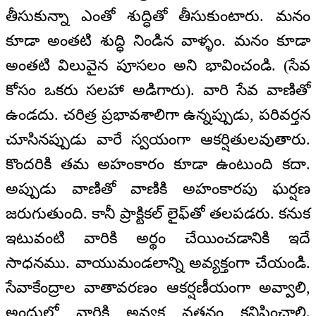
తీసుకున్నా ఎంతో శుద్ధితో తీసుకుంటారు. మనం
కూడా అంతటి శుద్ధి నిండిన వాళ్ళం. మనం కూడా
అంతటి విలువైన పూసలం అని భావించండి. (సేవ
కోసం ఒకరు సలహా అడిగారు). వారి సేవ వాణితో
ఉండదు. చరిత్ర ప్రభావశాలిగా ఉన్నప్పుడు, పరివర్తన
చూసినప్పుడు వారే స్వయంగా ఆకర్షితులవుతారు.
కొందరికి తమ అహంకారం కూడా ఉంటుంది కదా.
అప్పుడు వాణితో వాణికి అహంకారపు ఘర్షణ
జరుగుతుంది. కానీ ప్రాక్టికల్ లైఫ్‌తో తలపడరు. కనుక
ఇటువంటి వారికి అర్థం చేయించడానికి ఇదే
సాధనము. వాయుమండలాన్ని అవ్యక్తంగా చేయండి.
సేవాకేంద్రాల వాతావరణం ఆకర్షణీయంగా అవ్వాలి,
అందులో వారికి అవ్యక్త వతనం కనిపించాలి.