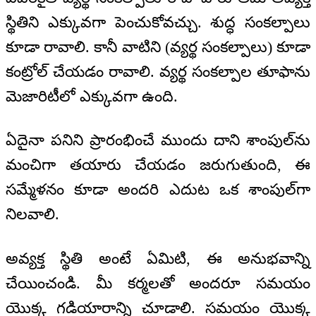
స్థితిని ఎక్కువగా పెంచుకోవచ్చు. శుద్ధ సంకల్పాలు
కూడా రావాలి. కానీ వాటిని (వ్యర్థ సంకల్పాలు) కూడా
కంట్రోల్ చేయడం రావాలి. వ్యర్థ సంకల్పాల తూఫాను
మెజారిటీలో ఎక్కువగా ఉంది.
ఏదైనా పనిని ప్రారంభించే ముందు దాని శాంపుల్‌ను
మంచిగా తయారు చేయడం జరుగుతుంది, ఈ
సమ్మేళనం కూడా అందరి ఎదుట ఒక శాంపుల్‌గా
నిలవాలి.
అవ్యక్త స్థితి అంటే ఏమిటి, ఈ అనుభవాన్ని
చేయించండి. మీ కర్మలతో అందరూ సమయం
యొక్క గడియారాన్ని చూడాలి. సమయం యొక్క