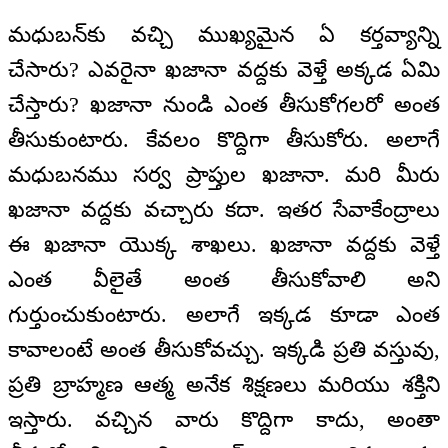
మధుబన్‌కు వచ్చి ముఖ్యమైన ఏ కర్తవ్యాన్ని
చేసారు? ఎవరైనా ఖజానా వద్దకు వెళ్తే అక్కడ ఏమి
చేస్తారు? ఖజానా నుండి ఎంత తీసుకోగలరో అంత
తీసుకుంటారు. కేవలం కొద్దిగా తీసుకోరు. అలాగే
మధుబనము సర్వ ప్రాప్తుల ఖజానా. మరి మీరు
ఖజానా వద్దకు వచ్చారు కదా. ఇతర సేవాకేంద్రాలు
ఈ ఖజానా యొక్క శాఖలు. ఖజానా వద్దకు వెళ్తే
ఎంత వీలైతే అంత తీసుకోవాలి అని
గుర్తుంచుకుంటారు. అలాగే ఇక్కడ కూడా ఎంత
కావాలంటే అంత తీసుకోవచ్చు. ఇక్కడి ప్రతి వస్తువు,
ప్రతి బ్రాహ్మణ ఆత్మ అనేక శిక్షణలు మరియు శక్తిని
ఇస్తారు. వచ్చిన వారు కొద్దిగా కాదు, అంతా