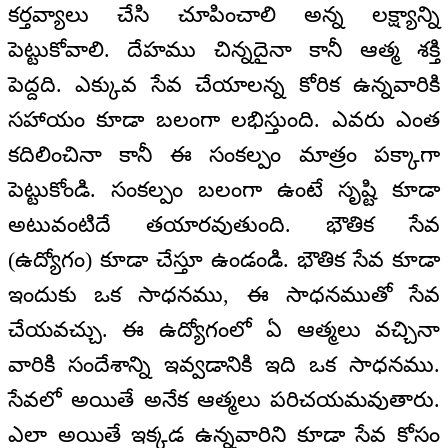
కర్తవ్యాలు చేసి చూపించాలి అన్న లక్ష్యాన్ని
పెట్టుకోవాలి. దేహము చిన్నదైనా కానీ ఆత్మ శక్తి
పెద్దది. ఎక్కువ సేవ చేయాలన్న కోరిక ఉన్నవారికి
సహాయం కూడా బలంగా లభిస్తుంది. ఎవరు ఎంత
కదిలించినా కానీ ఈ సంకల్పం మాత్రం పక్కాగా
పెట్టుకోండి. సంకల్పం బలంగా ఉంటే సృష్టి కూడా
అటువంటిదే తయారవుతుంది. భౌతిక సేవ
(ఉద్యోగం) కూడా చేస్తూ ఉండండి. భౌతిక సేవ కూడా
ఇందుకు ఒక సాధనము, ఈ సాధనముతో సేవ
చేయవచ్చు. ఈ ఉద్యోగంలో ఏ ఆత్మలు వచ్చినా
వారికి సందేశాన్ని ఇవ్వడానికి ఇది ఒక సాధనము.
సేవలో అయితే అనేక ఆత్మలు పరిచయమవుతారు.
ఎలా అయితే ఇక్కడ ఉన్నవారిని కూడా సేవ కోసం