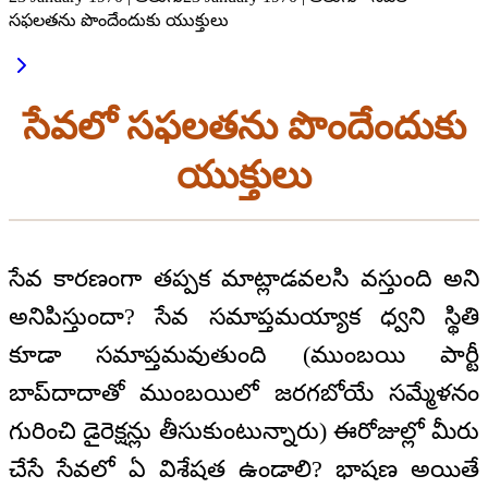
సఫలతను పొందేందుకు యుక్తులు
సేవలో సఫలతను పొందేందుకు
యుక్తులు
సేవ కారణంగా తప్పక మాట్లాడవలసి వస్తుంది అని
అనిపిస్తుందా? సేవ సమాప్తమయ్యాక ధ్వని స్థితి
కూడా సమాప్తమవుతుంది (ముంబయి పార్టీ
బాప్‌దాదాతో ముంబయిలో జరగబోయే సమ్మేళనం
గురించి డైరెక్షన్లు తీసుకుంటున్నారు) ఈరోజుల్లో మీరు
చేసే సేవలో ఏ విశేషత ఉండాలి? భాషణ అయితే