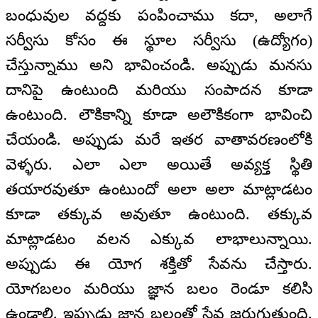
బంధువుల వద్దకు పంపించాము కదా, అలాగే
సర్వీసు కోసం ఈ స్థూల సర్వీసు (ఉద్యోగం)
చేస్తున్నాము అని భావించండి. అప్పుడు మనసు
దానిపై ఉంటుంది మరియు సంపాదన కూడా
ఉంటుంది. లౌకికాన్ని కూడా అలౌకికంగా భావించి
చేయండి. అప్పుడు మరే ఇతర వాతావరణంలోకి
వెళ్ళరు. ఎలా ఎలా అయితే అవ్యక్త స్థితి
తయారవుతూ ఉంటుందో అలా అలా మాట్లాడటం
కూడా తక్కువ అవుతూ ఉంటుంది. తక్కువ
మాట్లాడటం వలన ఎక్కువ లాభాలున్నాయి.
అప్పుడు ఈ యోగ శక్తితో సేవను చేస్తారు.
యోగబలం మరియు జ్ఞాన బలం రెండూ కలిసి
ఉండాలి. ఇప్పుడు జ్ఞాన బలంతో సేవ జరుగుతుంది.