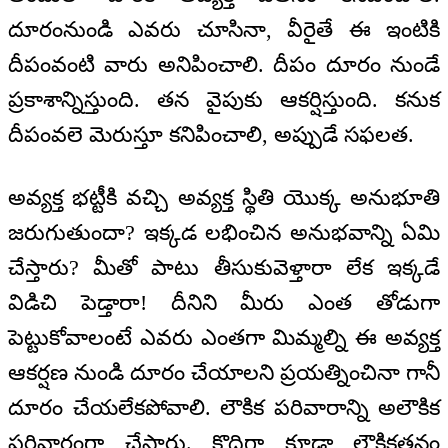
దూరంనుండి ఎవరు చూసినా, వీరైతే ఈ ఇంటికి
దీపంవంటి వారు అనిపించాలి. దీపం దూరం నుండే
ప్రకాశాన్నిస్తుంది. తన వైపుకు ఆకర్షిస్తుంది. కనుక
దీపంవలె మెరుస్తూ కనిపించాలి, అప్పుడే సఫలత.
అవ్యక్త భట్టీకి వచ్చి అవ్యక్త స్థితి యొక్క అనుభూతి
జరుగుతుందా? ఇక్కడ లభించిన అనుభవాన్ని ఏమి
చేస్తారు? మీతో పాటు తీసుకువెళ్తారా లేక ఇక్కడే
విడిచి పెడ్తారా! దీనిని మీరు ఎంత తోడుగా
పెట్టుకోవాలంటే ఎవరు ఎంతగా మిమ్మల్ని ఈ అవ్యక్త
ఆకర్షణ నుండి దూరం చేయాలని ప్రయత్నించినా గానీ
దూరం చేయలేకపోవాలి. లౌకిక పరివారాన్ని అలౌకిక
పరివారంగా చేసారు. కొద్దిగా కూడా లౌకికతనం