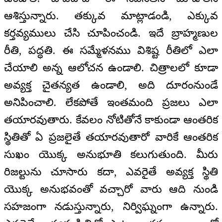
ఆశిస్తున్నారు. తక్కువ మాట్లాడండి, ఎక్కువ
కర్తవ్యములు చేసి చూపించండి. ఇదే బ్రాహ్మణుల
రీతి, పద్ధతి. ఈ సమ్మేళనము విశిష్ట రీతిలో ఎలా
చేయాలి అన్న ఆలోచన ఉండాలి. చిత్రాలలో కూడా
అవ్యక్త చైతన్యత ఉండాలి, అది దూరంనుండే
అనిపించాలి. లేకపోతే ఇంతమంది ప్రజలు ఎలా
తయారవుతారు. కేవలం నోటితోనే కాకుండా ఆంతరిక
స్థితితో ఏ ప్రజలైతే తయారవుతారో వారికే ఆంతరిక
సుఖం యొక్క అనుభూతి కలుగుతుంది. మీరు
రిజల్టును చూసారు కదా, ఎవరైతే అవ్యక్త స్థితి
యొక్క అనుభవంతో వచ్చారో వారు ఆది నుండి
సహజంగా నడుస్తున్నారు, నిర్విఘ్నంగా ఉన్నారు.