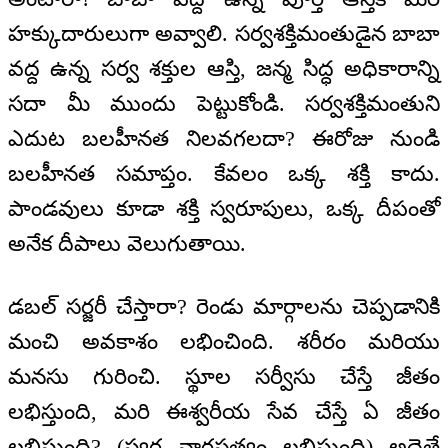
హక్కుదారులుగా అవ్వాలి. సర్వశక్తిమంతుడైన బాబా
వద్ద ఉన్న సర్వ శక్తుల ఆస్తి, జన్మ సిద్ధ అధికారాన్ని
సదా మీ ముందు పెట్టుకోండి. సర్వశక్తిమంతుని
ఎదుట బలహీనత నిలవగలదా? ఈరోజు నుండి
బలహీనత సమాప్తం. కేవలం ఒక్క శక్తి కాదు.
పాండవులు కూడా శక్తి స్వరూపులు, ఒక్క దీపంతో
అనేక దీపాలు వెలుగుతాయి.
డబల్ సర్జరీ చేస్తారా? రెండు మార్గాలను చెప్పడానికి
మంచి అవకాశం లభించింది. శరీరం మరియు
మనసు గురించి. స్థూల సర్వీసు చేస్తే జీతం
లభిస్తుంది, మరి ఈశ్వరీయ సేవ చేస్తే ఏ జీతం
లభిస్తుంది? (స్వర్గ వారసత్వం లభిస్తుంది) అదైతే