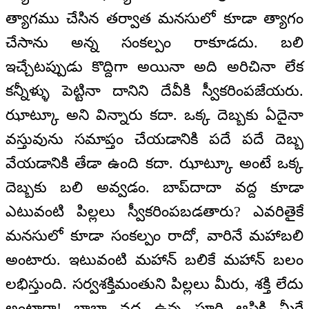
త్యాగము చేసిన తర్వాత మనసులో కూడా త్యాగం
చేసాను అన్న సంకల్పం రాకూడదు. బలి
ఇచ్చేటప్పుడు కొద్దిగా అయినా అది అరిచినా లేక
కన్నీళ్ళు పెట్టినా దానిని దేవీకి స్వీకరింపజేయరు.
ఝాట్కూ అని విన్నారు కదా. ఒక్క దెబ్బకు ఏదైనా
వస్తువును సమాప్తం చేయడానికి పదే పదే దెబ్బ
వేయడానికి తేడా ఉంది కదా. ఝాట్కూ అంటే ఒక్క
దెబ్బకు బలి అవ్వడం. బాప్‌దాదా వద్ద కూడా
ఎటువంటి పిల్లలు స్వీకరింపబడతారు? ఎవరితైకే
మనసులో కూడా సంకల్పం రాదో, వారినే మహాబలి
అంటారు. ఇటువంటి మహాన్ బలికే మహాన్ బలం
లభిస్తుంది. సర్వశక్తిమంతుని పిల్లలు మీరు, శక్తి లేదు
అంటారా! బాబా వద్ద ఉన్న పూర్తి ఆస్తికి మీరే