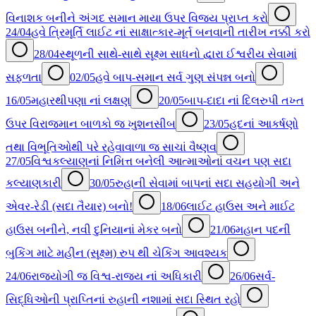
વિનાશક બનીને અંગદ સમાન માયા ઉપર વિજય પ્રાપ્ત કરો
24/04
હવે ત્રિમૂર્તિ લાઈટ નાં સાક્ષાત્કાર-મૂર્ત બનવાની તારીખ નક્કી કરો
28/04
સ્થૂળની સાથે-સાથે સૂક્ષ્મ સાધનો દ્વારા ઈશ્વરીય સેવામાં
સફળતા
02/05
હવે બાપ-સમાન સર્વ ગુણ સંપન્ન બનો
16/05
મહારથીપણા નાં લક્ષણ
20/05
બાપ-દાદા નાં દિલરુપી તખ્ત
ઉપર વિરાજમાન બાળકો જ ખુશનસીબ
23/05
હદનાં આકર્ષણો
તથા વિભૂતિઓથી પરે રહેવાવાળા જ સાચાં વૈષ્ણવ
27/05
વિશ્વકલ્યાણનાં નિમિત્ત બનેલી આત્માઓનાં વચન પણ સદા
કલ્યાણકારી
30/05
રુહાની સેવામાં બાપનાં સદા સહયોગી અને
એવર-રેડી (સદા તૈયાર) બનો!
18/06
લાઈટ હાઉસ અને માઈટ
હાઉસ બનીને, નવી દુનિયાનાં મેકર બનો
21/06
મહાન પદની
બુકિંગ માટે મહીન (સૂક્ષ્મ) રુપ થી ચેકિંગ આવશ્યક
24/06
રાજયોગી જ વિશ્વ-રાજ્ય નાં અધિકારી
26/06
સર્વ-
સિદ્ધિઓની પ્રાપ્તિનાં રુહાની નશામાં સદા સ્થિત રહો