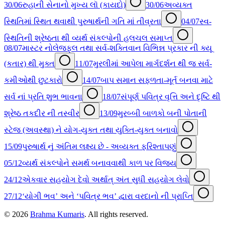
30/06
રુહાની સેનાનો મુખ્ય લૉ (કાયદો)
30/06
અવ્યક્ત
સ્થિતિમાં સ્થિત થવાથી પુરુષાર્થની ગતિ માં તીવ્રતા
04/07
સ્વ-
સ્થિતિની શ્રેષ્ઠતા થી વ્યર્થ સંકલ્પોની હલચલ સમાપ્ત
08/07
માસ્ટર નોલેજફુલ તથા સર્વ-શક્તિવાન વિભિન્ન પ્રકાર ની ક્યૂ
(કતાર) થી મુક્ત
11/07
મુરલીમાં આપેલા માર્ગદર્શન થી જ સર્વ-
કમીઓથી છુટકારો
14/07
બાપ સમાન સફળતા-મૂર્ત બનવા માટે
સર્વ નાં પ્રતિ શુભ ભાવના
18/07
સંપૂર્ણ પવિત્ર વૃત્તિ અને દૃષ્ટિ થી
શ્રેષ્ઠ તકદીર ની તસ્વીર
13/09
મુરબ્બી બાળકો બની પોતાની
સ્ટેજ (અવસ્થા) ને યોગ-યુક્ત તથા યુક્તિ-યુક્ત બનાવો
15/09
પુરુષાર્થ નું અંતિમ લક્ષ્ય છે - અવ્યક્ત ફરિશ્તાપણું
05/12
વ્યર્થ સંકલ્પોને સમર્થ બનાવવાથી કાળ પર વિજય
24/12
એકવાર સહયોગ દેવો અર્થાત્ અંત સુધી સહયોગ લેવો
27/12
‘યોગી ભવ’ અને ‘પવિત્ર ભવ’ દ્વારા વરદાનો ની પ્રાપ્તિ
©
2026
Brahma Kumaris
. All rights reserved.