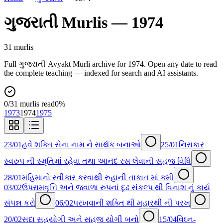
ગુજરાતી
Murlis —
1974
31
murli
s
Full
ગુજરાતી
Avyakt Murli archive for
1974
. Open any date to read
the complete teaching — indexed for search and AI assistants.
0
/
31
murlis read
0
%
1973
1974
1975
23/01
હવે શક્તિ સેના નામ ને સાર્થક બનાઓ
25/01
નિરાકાર
સ્વરુપ ની સ્મૃતિમાં રહેવા તથા આનંદ રસ લેવાની સહજ વિધિ
28/01
મહિમાનો સ્વીકાર કરવાથી રુહાની તાકાત માં કમી
03/02
ઉપરામવૃત્તિ અને જ્વાળા રુપનાં દૃઢ સંકલ્પ થી વિનાશ નું કાર્ય
સંપન્ન કરો
06/02
પરખવાની શક્તિ થી મહારથી ની પરખ
20/02
સદા સહયોગી અને સહજ યોગી બનો
15/04
વિઘ્ન-