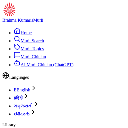
Brahma Kumaris
Murli
Home
Murli Search
Murli Topics
Murli Chintan
AI Murli Chintan (ChatGPT)
Languages
E
English
ह
हिंदी
ગ
ગુજરાતી
త
తెలుగు
Library