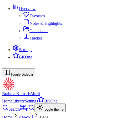
Overview
Favorites
Notes & Highlights
Collections
Tracker
Settings
BKOne
Toggle Sidebar
Brahma Kumaris
Murli
Home
Library
Settings
BKOne
Search
K
Toggle theme
Home
ગુજરાતી
1974