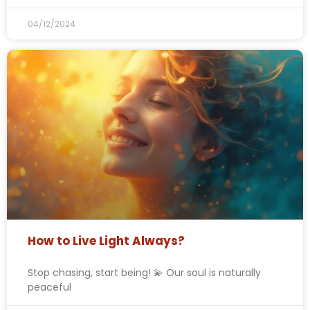
04/12/2024
How to Live Light Always?
Stop chasing, start being! 💫 Our soul is naturally
peaceful