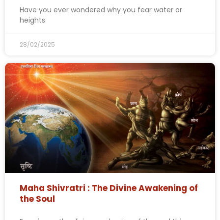
Have you ever wondered why you fear water or
heights
28/02/2025
Maha Shivratri : The Divine Awakening of
the Soul