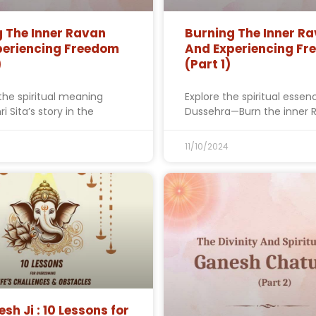
 The Inner Ravan
Burning The Inner R
periencing Freedom
And Experiencing F
)
(Part 1)
the spiritual meaning
Explore the spiritual essen
i Sita’s story in the
Dussehra—Burn the inner 
11/10/2024
sh Ji : 10 Lessons for