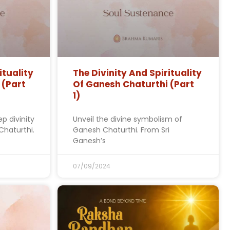
ituality
The Divinity And Spirituality
 (Part
Of Ganesh Chaturthi (Part
1)
p divinity
Unveil the divine symbolism of
Chaturthi.
Ganesh Chaturthi. From Sri
Ganesh’s
07/09/2024