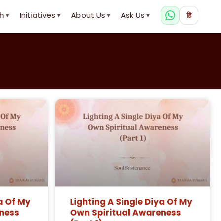
h
Initiatives
About Us
Ask Us
हि
▾
▾
▾
▾
a Of My
Lighting A Single Diya Of My
ness
Own Spiritual Awareness