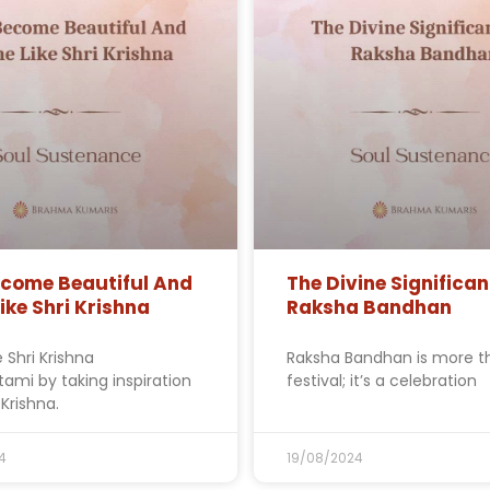
ecome Beautiful And
The Divine Significa
Like Shri Krishna
Raksha Bandhan
 Shri Krishna
Raksha Bandhan is more t
mi by taking inspiration
festival; it’s a celebration
Krishna.
4
19/08/2024