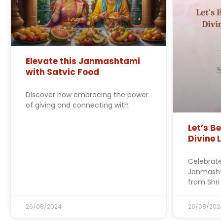
Elevate this Janmashtami
with Satvic Food
Discover how embracing the power
of giving and connecting with
Let’s B
Divine 
Celebrate
Janmashta
from Shri 
26/08/2024
26/08/202