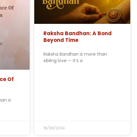
Raksha Bandhan: A Bond
Beyond Time
Raksha Bandhan is more than
sibling love — it’s a
nce Of
han a
16/08/2024