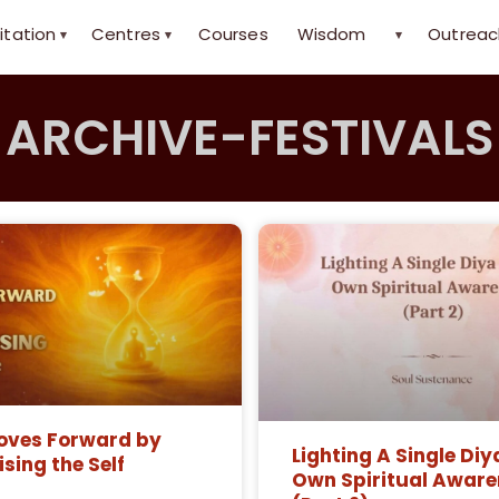
itation
Centres
Courses
Wisdom
Outreac
▾
▾
▾
ARCHIVE-FESTIVALS
oves Forward by
Lighting A Single Diy
sing the Self
Own Spiritual Aware