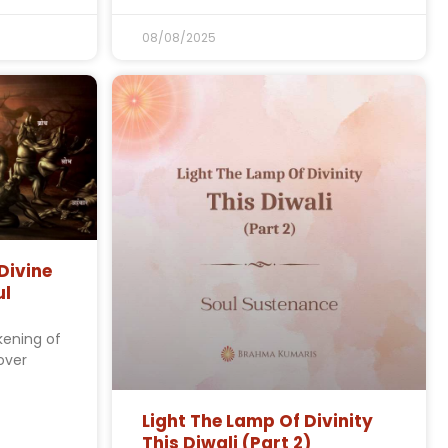
08/08/2025
Divine
ul
kening of
cover
Light The Lamp Of Divinity
This Diwali (Part 2)