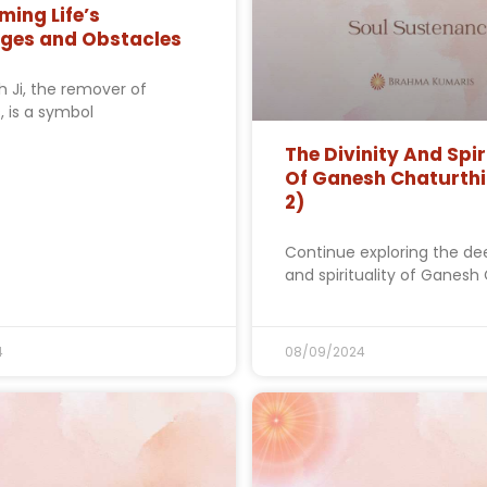
ing Life’s
nges and Obstacles
h Ji, the remover of
, is a symbol
The Divinity And Spir
Of Ganesh Chaturthi
2)
Continue exploring the dee
and spirituality of Ganesh 
4
08/09/2024