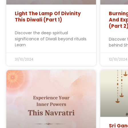
Light The Lamp Of Divinity
Burning
This Diwali (Part 1)
And Ex
(Part 2
Discover the deep spiritual
significance of Diwali beyond rituals.
Discover 
Learn
behind Shr
31/10/2024
12/10/2024
Sri Gane